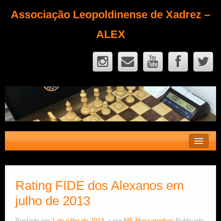
Associação Leopoldinense de Xadrez –
ALEX
Contato
Fique Sócio
Rating FIDE dos Alexanos em
julho de 2013
Quem Somos?
Calendário