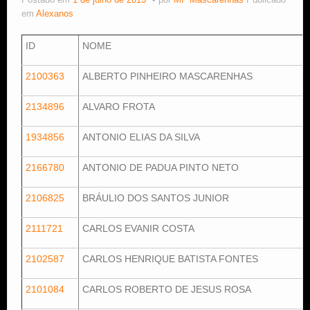
Postado em
1 de julho de 2013
por
MF Mascarenhas
Publicado
em
Alexanos
Estude Xadrez
ID
NOME
2100363
ALBERTO PINHEIRO MASCARENHAS
2134896
ALVARO FROTA
1934856
ANTONIO ELIAS DA SILVA
2166780
ANTONIO DE PADUA PINTO NETO
2106825
BRÁULIO DOS SANTOS JUNIOR
2111721
CARLOS EVANIR COSTA
2102587
CARLOS HENRIQUE BATISTA FONTES
2101084
CARLOS ROBERTO DE JESUS ROSA