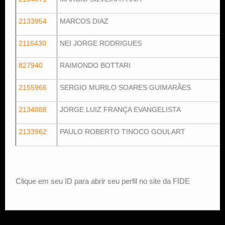
2133954
MARCOS DIAZ
2116430
NEI JORGE RODRIGUES
827940
RAIMONDO BOTTARI
2155966
SERGIO MURILO SOARES GUIMARÃES
2134888
JORGE LUIZ FRANÇA EVANGELISTA
2133962
PAULO ROBERTO TINOCO GOULART
Clique em seu ID para abrir seu perfil no site da FIDE