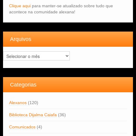
Clique aqui
para manter-se atualizado sobre tudo que
acontece na comunidade alexana!
Arquivos
Arquivos
Categorias
Alexanos
(120)
Biblioteca Dijalma Caiafa
(36)
Comunicados
(4)