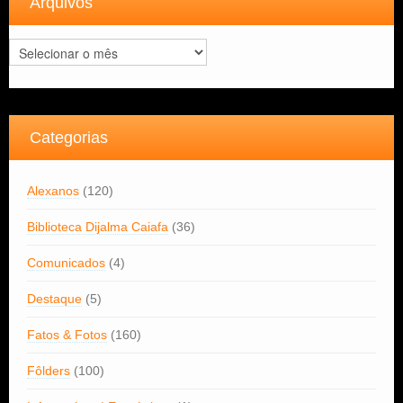
Arquivos
Arquivos
Categorias
Alexanos
(120)
Biblioteca Dijalma Caiafa
(36)
Comunicados
(4)
Destaque
(5)
Fatos & Fotos
(160)
Fôlders
(100)