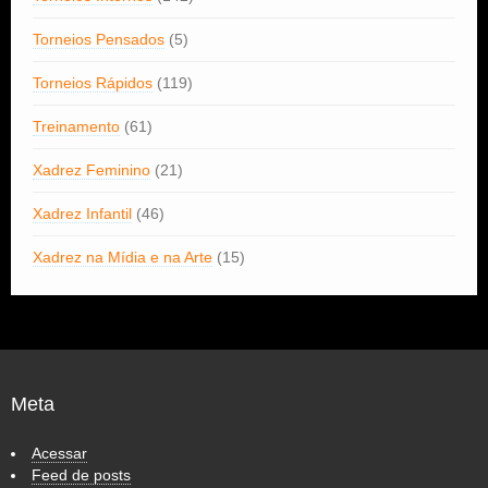
Torneios Pensados
(5)
Torneios Rápidos
(119)
Treinamento
(61)
Xadrez Feminino
(21)
Xadrez Infantil
(46)
Xadrez na Mídia e na Arte
(15)
Meta
Acessar
Feed de posts