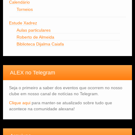
Calendário
Torneios
Estude Xadrez
Aulas particulares
Roberto de Almeida
Biblioteca Dijalma Caiafa
ALEX no Telegram
Seja o primeiro a saber dos eventos que ocorrem no nosso
clube em nosso canal de notícias no Telegram.
Clique aqui
para manter-se atualizado sobre tudo que
acontece na comunidade alexana!