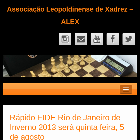
Associação Leopoldinense de Xadrez –
ALEX
Contato
Fique Sócio
Rápido FIDE Rio de Janeiro de
Inverno 2013 será quinta feira, 5
Quem Somos?
de agosto
Calendário