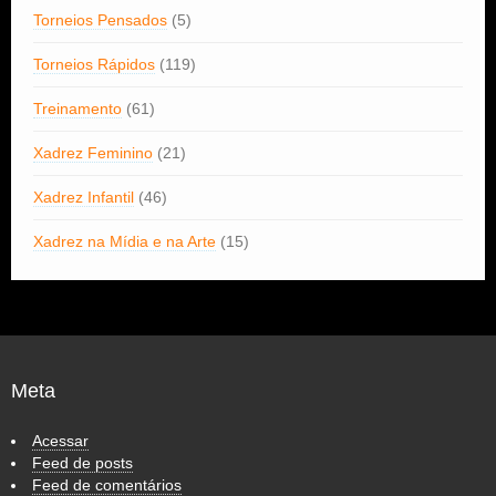
Torneios Pensados
(5)
Torneios Rápidos
(119)
Treinamento
(61)
Xadrez Feminino
(21)
Xadrez Infantil
(46)
Xadrez na Mídia e na Arte
(15)
Meta
Acessar
Feed de posts
Feed de comentários