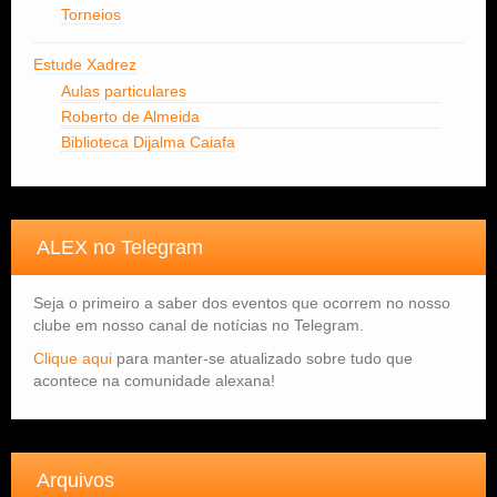
Torneios
Estude Xadrez
Aulas particulares
Roberto de Almeida
Biblioteca Dijalma Caiafa
ALEX no Telegram
Seja o primeiro a saber dos eventos que ocorrem no nosso
clube em nosso canal de notícias no Telegram.
Clique aqui
para manter-se atualizado sobre tudo que
acontece na comunidade alexana!
Arquivos