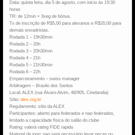
Data: quinta feira, dia 5 de agosto, com inicio às 19:30
horas
TR: de 12min + 3seg de bônus.
Tx de inscrição de R$5,00 para alexanos e R$20,00 para
demais enxadristas.
Rodada 1 – 19h30min
Rodada 2 – 20h
Rodada 3 – 20h30min
Rodada 4 – 21h
Rodada 5 – 21h30min
Rodada 6 – 22h
Emparceiramento – swiss manager
Arbitragem – Braulio dos Santos
Local: ALEX (rua Álvaro Alvim, 48/905, Cinelandia)
Sítio:
alex.org.br
Regulamento: sítio da ALEX
Participantes: aberto para federados e nao federados,
limitado a capacidade física do salão do clube
Rating: valerá rating FIDE rapido
Material de jogo: nao será necessário levar peças ou