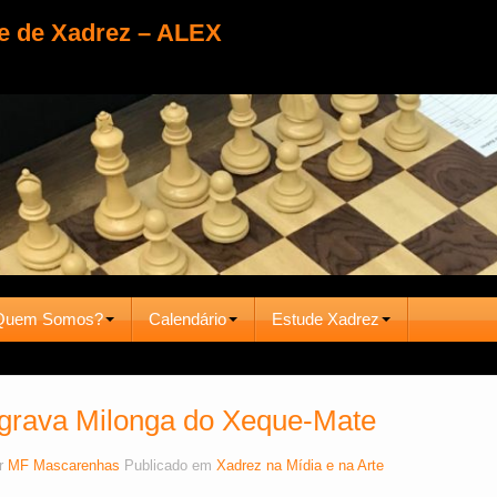
e de Xadrez – ALEX
Quem Somos?
Calendário
Estude Xadrez
grava Milonga do Xeque-Mate
r
MF Mascarenhas
Publicado em
Xadrez na Mídia e na Arte