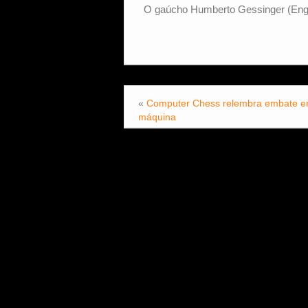
O gaúcho Humberto Gessinger (Enge
«
Computer Chess relembra embate e
máquina