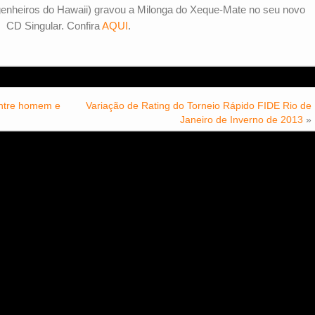
nheiros do Hawaii) gravou a Milonga do Xeque-Mate no seu novo
CD Singular. Confira
AQUI
.
ntre homem e
Variação de Rating do Torneio Rápido FIDE Rio de
Janeiro de Inverno de 2013
»