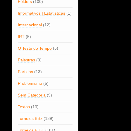
Fôlders
(100)
Informativos | Estatísticas
(1)
Internacional
(12)
IRT
(5)
O Teste do Tempo
(5)
Palestras
(3)
Partidas
(13)
Problemismo
(5)
Sem Categoria
(9)
Textos
(13)
Torneios Blitz
(139)
Torneios FIDE
(181)