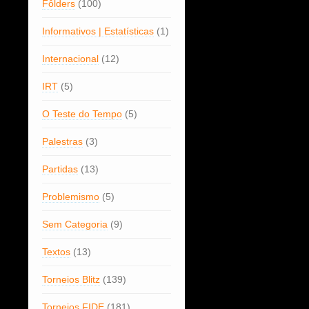
Fôlders
(100)
Informativos | Estatísticas
(1)
Internacional
(12)
IRT
(5)
O Teste do Tempo
(5)
Palestras
(3)
Partidas
(13)
Problemismo
(5)
Sem Categoria
(9)
Textos
(13)
Torneios Blitz
(139)
Torneios FIDE
(181)