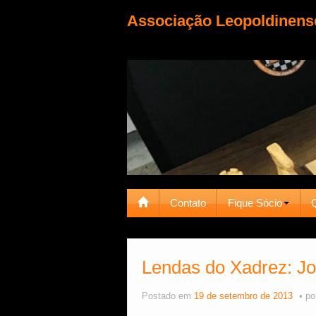
Associação Leopoldinens
Contato
Fique Sócio
Lendas do Xadrez: J
Postado em
19 de setembro de 2013
po