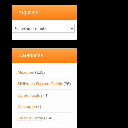
Arquivos
Arquivos
Categorias
Alexanos
(120)
Biblioteca Dijalma Caiafa
(36)
Comunicados
(4)
Destaque
(5)
Fatos & Fotos
(160)