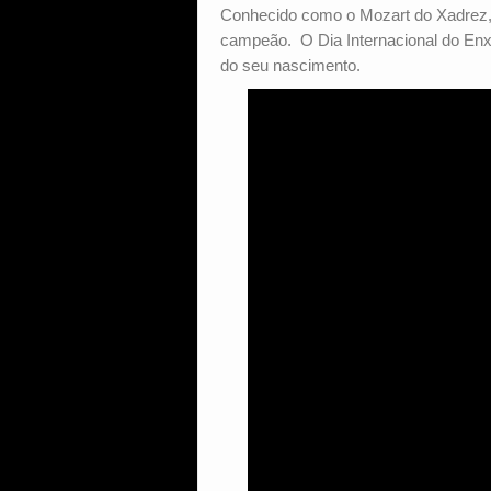
Conhecido como o Mozart do Xadrez, 
campeão. O Dia Internacional do En
do seu nascimento.