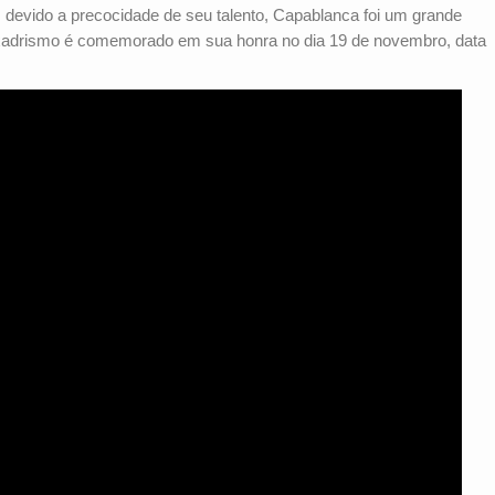
devido a precocidade de seu talento, Capablanca foi um grande
xadrismo é comemorado em sua honra no dia 19 de novembro, data