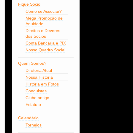
Fique Sócio
Como se Associar?
Mega Promoção de
Anuidade
Direitos e Deveres
dos Sócios
Conta Bancária e PIX
Nosso Quadro Social
Quem Somos?
Diretoria Atual
Nossa História
História em Fotos
Conquistas
Clube antigo
Estatuto
Calendário
Torneios