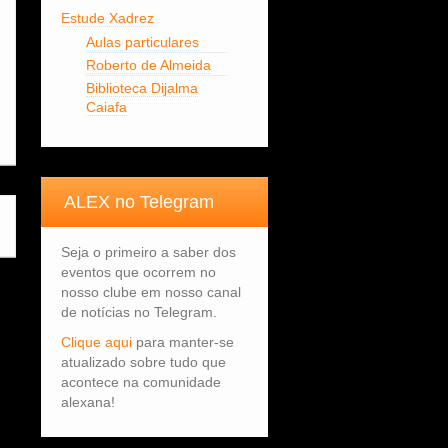
Estude Xadrez
Aulas particulares
Roberto de Almeida
Biblioteca Dijalma
Caiafa
ALEX no Telegram
Seja o primeiro a saber dos
eventos que ocorrem no
nosso clube em nosso canal
de notícias no Telegram.
Clique aqui
para manter-se
atualizado sobre tudo que
acontece na comunidade
alexana!