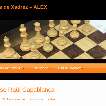
e de Xadrez – ALEX
Quem Somos?
Calendário
Estude Xadrez
osé Raúl Capablanca
r
MF Mascarenhas
Publicado em
Textos