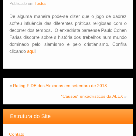
Publicado em
Textos
Estude Xadrez
De alguma maneira pode-se dizer que o jogo de xadrez
sofreu influência das diferentes práticas religiosas com o
decorrer dos tempos. O enxadrista paraense Paulo Cohen
Farias discorre sobre s história dos trebelhos num mundo
dominado pelo islamismo e pelo cristianismo. Confira
clicando
aqui
!
«
Rating FIDE dos Alexanos em setembro de 2013
“Causos” enxadrísticos da ALEX
»
Estrutura do Site
Contato