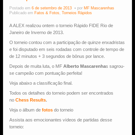
Postado em
6 de setembro de 2013
por
MF Mascarenhas
Estude Xadrez
Publicado em
Fatos & Fotos
,
Torneios Rápidos
A ALEX realizou ontem o torneio Rápido FIDE Rio de
Janeiro de Inverno de 2013.
O torneio contou com a participação de quinze enxadristas
e foi disputado em seis rodadas com controle de tempo de
de 12 minutos + 3 segundos de bônus por lance.
Depois de muita luta, o MF
Alberto Mascarenha
s sagrou-
se campeão com pontuação perfeita!
Veja abaixo a classificação final.
Todos os detalhes do torneio podem ser encontrados
no
Chess Results
.
Veja o álbum de
fotos
do torneio
Assista aos emocionantes vídeos de partidas desse
torneio: