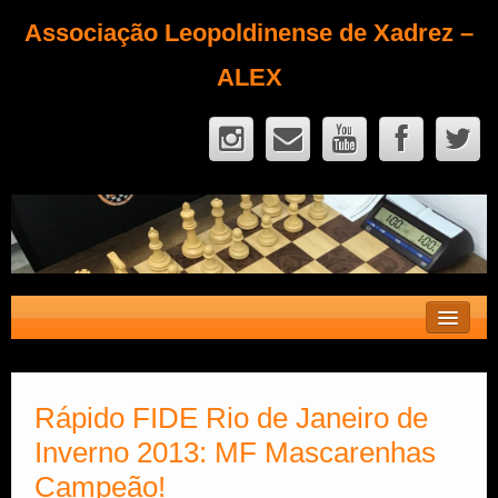
Associação Leopoldinense de Xadrez –
ALEX
Contato
Fique Sócio
Rápido FIDE Rio de Janeiro de
Inverno 2013: MF Mascarenhas
Quem Somos?
Campeão!
Calendário