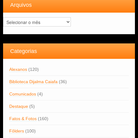
Arquivos
Arquivos
Categorias
Alexanos
(120)
Biblioteca Dijalma Caiafa
(36)
Comunicados
(4)
Destaque
(5)
Fatos & Fotos
(160)
Fôlders
(100)