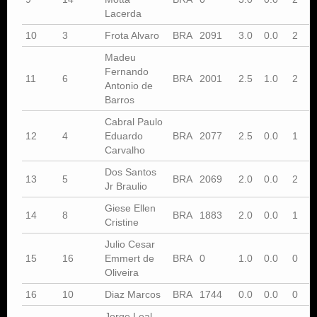
Lacerda
10
3
Frota Alvaro
BRA
2091
3.0
0.0
2
Madeu
Fernando
11
6
BRA
2001
2.5
1.0
2
Antonio de
Barros
Cabral Paulo
12
4
Eduardo
BRA
2077
2.5
0.0
1
Carvalho
Dos Santos
13
5
BRA
2069
2.0
0.0
2
Jr Braulio
Giese Ellen
14
8
BRA
1883
2.0
0.0
1
Cristine
Julio Cesar
15
16
Emmert de
BRA
0
1.0
0.0
0
Oliveira
16
10
Diaz Marcos
BRA
1744
0.0
0.0
0
Jorge Leal