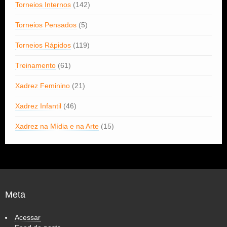
Torneios Internos
(142)
Torneios Pensados
(5)
Torneios Rápidos
(119)
Treinamento
(61)
Xadrez Feminino
(21)
Xadrez Infantil
(46)
Xadrez na Mídia e na Arte
(15)
Meta
Acessar