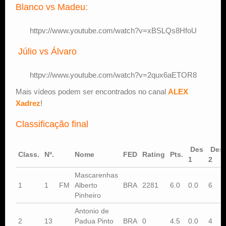
Blanco vs Madeu:
httpv://www.youtube.com/watch?v=xBSLQs8HfoU
Júlio vs Álvaro
httpv://www.youtube.com/watch?v=2qux6aETOR8
Mais vídeos podem ser encontrados no canal
ALEX
Xadrez
!
Classificação final
Des
Des
Class.
Nº.
Nome
FED
Rating
Pts.
1
2
Mascarenhas
1
1
FM
Alberto
BRA
2281
6.0
0.0
6
Pinheiro
Antonio de
2
13
Padua Pinto
BRA
0
4.5
0.0
4