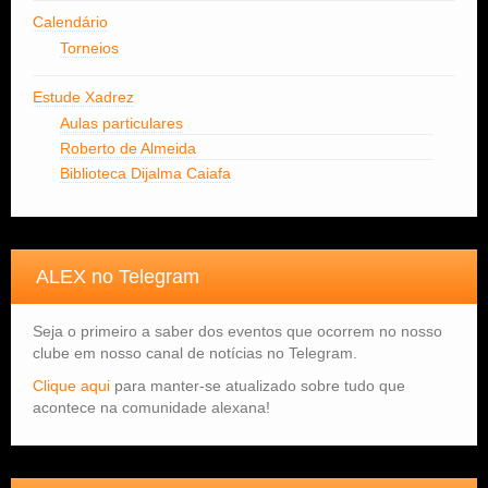
Calendário
Torneios
Estude Xadrez
Aulas particulares
Roberto de Almeida
Biblioteca Dijalma Caiafa
ALEX no Telegram
Seja o primeiro a saber dos eventos que ocorrem no nosso
clube em nosso canal de notícias no Telegram.
Clique aqui
para manter-se atualizado sobre tudo que
acontece na comunidade alexana!