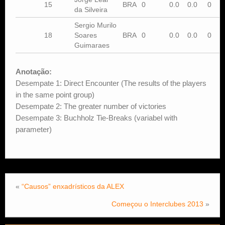
15
BRA
0
0.0
0.0
0
da Silveira
Sergio Murilo
18
Soares
BRA
0
0.0
0.0
0
Guimaraes
Anotação:
Desempate 1: Direct Encounter (The results of the players
in the same point group)
Desempate 2: The greater number of victories
Desempate 3: Buchholz Tie-Breaks (variabel with
parameter)
«
“Causos” enxadrísticos da ALEX
Começou o Interclubes 2013
»