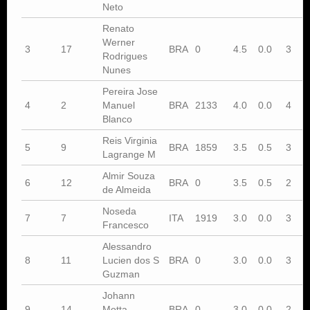
Neto
Renato
Werner
3
17
BRA
0
4.5
0.0
3
Rodrigues
Nunes
Pereira Jose
4
2
Manuel
BRA
2133
4.0
0.0
4
Blanco
Reis Virginia
5
9
BRA
1859
3.5
0.5
3
Lagrange M
Almir Souza
6
12
BRA
0
3.5
0.5
2
de Almeida
Noseda
7
7
ITA
1919
3.0
0.0
3
Francesco
Alessandro
8
11
Lucien dos S
BRA
0
3.0
0.0
3
Guzman
Johann
9
14
Motta
BRA
0
3.0
0.0
2