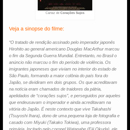
Cartaz de
Corações Sujos
Veja a sinopse do filme:
“O tratado de rendição assinado pelo imperador japonês
Hirohito ao general americano Douglas MacArthur marcou
o fim da Segunda Guerra Mundial. Entretanto, no Brasil o
anúncio não marcou o fim do período de violência. Os
imigrantes japoneses que viviam no interior do estado de
São Paulo, formando a maior colônia do país fora do
Japão, se dividiram em dois grupos. Os que acreditavam
na notícia eram chamados de traidores da pátria,
apelidados de “corações sujos”, e perseguidos por aqueles
que endeusavam o imperador e ainda acreditavam na
vitória do Japão. É neste contexto que vive Takahashi
(Tsuyoshi Ihara), dono de uma pequena loja de fotografia e
casado com Miyuki (Takako Tokiwa), uma professora
primária. Incitado pelo coronel Watanabe (Eiji Okuda), ele