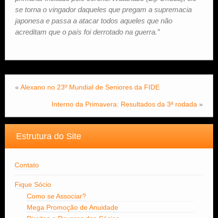
se torna o vingador daqueles que pregam a supremacia
japonesa e passa a atacar todos aqueles que não
acreditam que o país foi derrotado na guerra.”
«
Alexano no 23º Mundial de Seniores da FIDE
Interno da Primavera: Resultados da 3ª rodada
»
Estrutura do Site
Contato
Fique Sócio
Como se Associar?
Mega Promoção de Anuidade