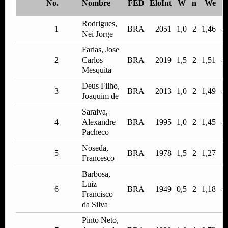
No.
Nombre
FED
EloInt
W
n
We
Rodrigues,
1
BRA
2051
1,0
2
1,46
-0
Nei Jorge
Farias, Jose
2
Carlos
BRA
2019
1,5
2
1,51
-0
Mesquita
Deus Filho,
3
BRA
2013
1,0
2
1,49
-0
Joaquim de
Saraiva,
4
Alexandre
BRA
1995
1,0
2
1,45
-0
Pacheco
Noseda,
5
BRA
1978
1,5
2
1,27
0
Francesco
Barbosa,
Luiz
6
BRA
1949
0,5
2
1,18
-0
Francisco
da Silva
Pinto Neto,