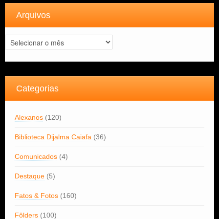
Arquivos
Arquivos
Categorias
Alexanos
(120)
Biblioteca Dijalma Caiafa
(36)
Comunicados
(4)
Destaque
(5)
Fatos & Fotos
(160)
Fôlders
(100)