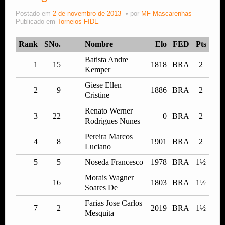
Postado em
2 de novembro de 2013
por
MF Mascarenhas
Estude Xadrez
Publicado em
Torneios FIDE
Rank
SNo.
Nombre
Elo
FED
Pts
Batista Andre
1
15
1818
BRA
2
Kemper
Giese Ellen
2
9
1886
BRA
2
Cristine
Renato Werner
3
22
0
BRA
2
Rodrigues Nunes
Pereira Marcos
4
8
1901
BRA
2
Luciano
5
5
Noseda Francesco
1978
BRA
1½
Morais Wagner
16
1803
BRA
1½
Soares De
Farias Jose Carlos
7
2
2019
BRA
1½
Mesquita