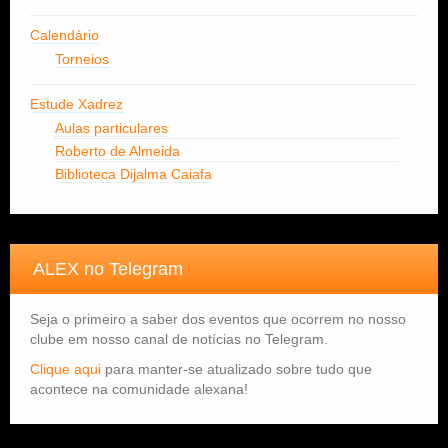
Calendário
Torneios
Estude Xadrez
Aulas particulares
Roberto de Almeida
Biblioteca Dijalma Caiafa
ALEX no Telegram
Seja o primeiro a saber dos eventos que ocorrem no nosso
clube em nosso canal de notícias no Telegram.
Clique aqui
para manter-se atualizado sobre tudo que
acontece na comunidade alexana!