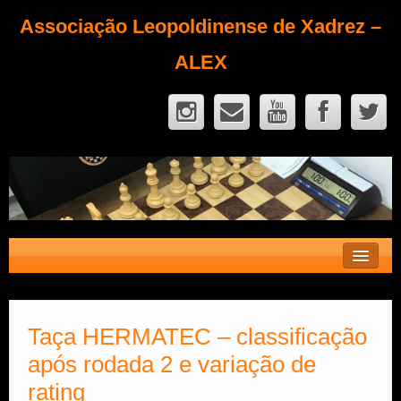
Associação Leopoldinense de Xadrez –
ALEX
Contato
Fique Sócio
Taça HERMATEC – classificação
após rodada 2 e variação de
Quem Somos?
rating
Calendário