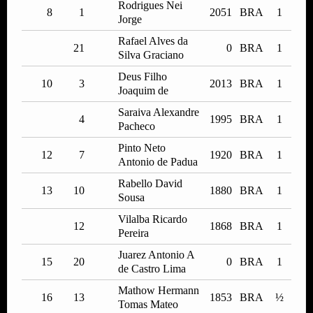
Rodrigues Nei
8
1
2051
BRA
1
Jorge
Rafael Alves da
21
0
BRA
1
Silva Graciano
Deus Filho
10
3
2013
BRA
1
Joaquim de
Saraiva Alexandre
4
1995
BRA
1
Pacheco
Pinto Neto
12
7
1920
BRA
1
Antonio de Padua
Rabello David
13
10
1880
BRA
1
Sousa
Vilalba Ricardo
12
1868
BRA
1
Pereira
Juarez Antonio A
15
20
0
BRA
1
de Castro Lima
Mathow Hermann
16
13
1853
BRA
½
Tomas Mateo