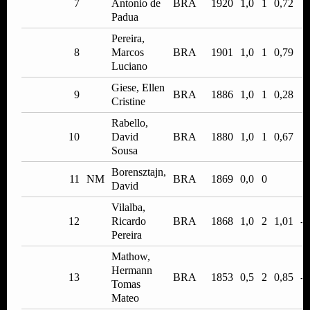
7
Antonio de
BRA
1920
1,0
1
0,72
0
Padua
Pereira,
8
Marcos
BRA
1901
1,0
1
0,79
0
Luciano
Giese, Ellen
9
BRA
1886
1,0
1
0,28
0
Cristine
Rabello,
10
David
BRA
1880
1,0
1
0,67
0
Sousa
Borensztajn,
11
NM
BRA
1869
0,0
0
David
Vilalba,
12
Ricardo
BRA
1868
1,0
2
1,01
-0
Pereira
Mathow,
Hermann
13
BRA
1853
0,5
2
0,85
-0
Tomas
Mateo