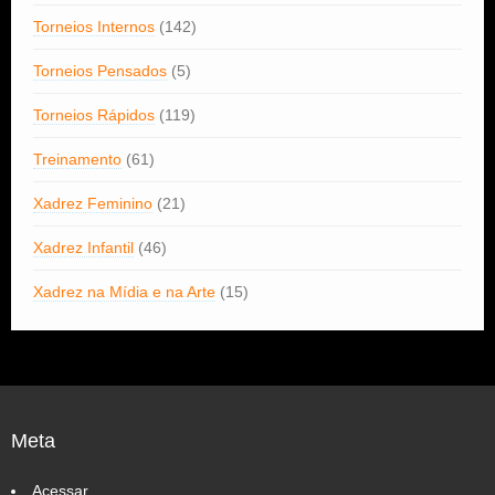
Torneios Internos
(142)
Torneios Pensados
(5)
Torneios Rápidos
(119)
Treinamento
(61)
Xadrez Feminino
(21)
Xadrez Infantil
(46)
Xadrez na Mídia e na Arte
(15)
Meta
Acessar