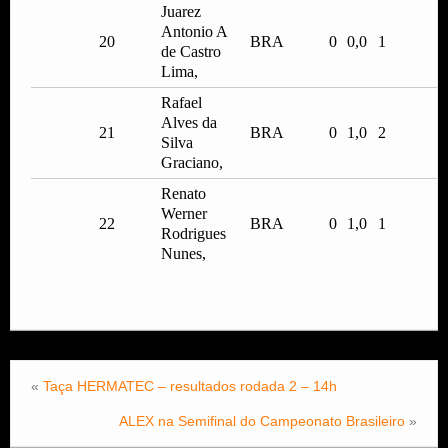
Juarez
Antonio A
20
BRA
0
0,0
1
de Castro
Lima,
Rafael
Alves da
21
BRA
0
1,0
2
Silva
Graciano,
Renato
Werner
22
BRA
0
1,0
1
Rodrigues
Nunes,
«
Taça HERMATEC – resultados rodada 2 – 14h
ALEX na Semifinal do Campeonato Brasileiro
»