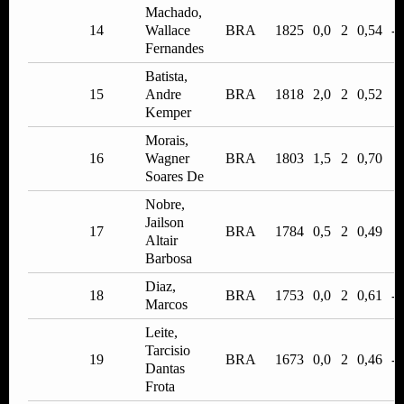
Machado,
14
Wallace
BRA
1825
0,0
2
0,54
-0
Fernandes
Batista,
15
Andre
BRA
1818
2,0
2
0,52
1
Kemper
Morais,
16
Wagner
BRA
1803
1,5
2
0,70
0
Soares De
Nobre,
Jailson
17
BRA
1784
0,5
2
0,49
0
Altair
Barbosa
Diaz,
18
BRA
1753
0,0
2
0,61
-0
Marcos
Leite,
Tarcisio
19
BRA
1673
0,0
2
0,46
-0
Dantas
Frota