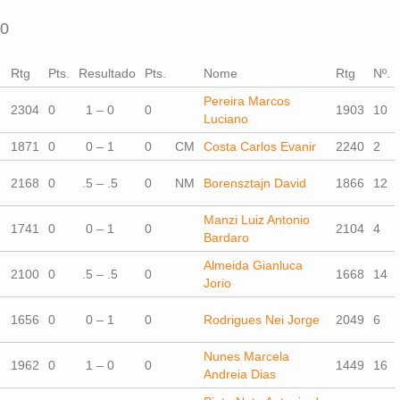
00
Rtg
Pts.
Resultado
Pts.
Nome
Rtg
Nº.
Pereira Marcos
2304
0
1 – 0
0
1903
10
Luciano
1871
0
0 – 1
0
CM
Costa Carlos Evanir
2240
2
2168
0
.5 – .5
0
NM
Borensztajn David
1866
12
Manzi Luiz Antonio
1741
0
0 – 1
0
2104
4
Bardaro
Almeida Gianluca
2100
0
.5 – .5
0
1668
14
Jorio
1656
0
0 – 1
0
Rodrigues Nei Jorge
2049
6
Nunes Marcela
1962
0
1 – 0
0
1449
16
Andreia Dias