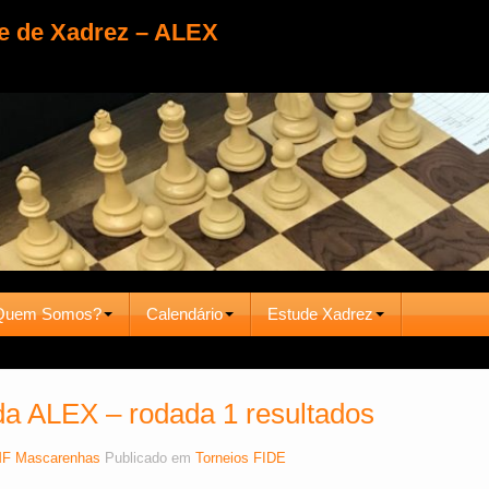
e de Xadrez – ALEX
Quem Somos?
Calendário
Estude Xadrez
a ALEX – rodada 1 resultados
F Mascarenhas
Publicado em
Torneios FIDE