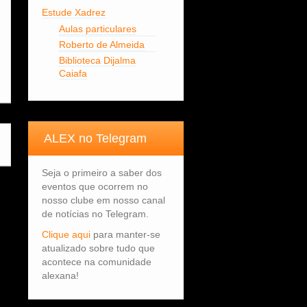
Estude Xadrez
Aulas particulares
Roberto de Almeida
Biblioteca Dijalma
Caiafa
ALEX no Telegram
Seja o primeiro a saber dos
eventos que ocorrem no
nosso clube em nosso canal
de notícias no Telegram.
Clique aqui
para manter-se
atualizado sobre tudo que
acontece na comunidade
alexana!