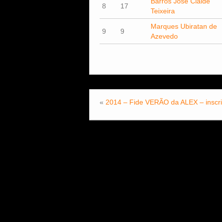
Barros Jose Claide
8
17
Teixeira
Marques Ubiratan de
9
9
Azevedo
«
2014 – Fide VERÃO da ALEX – inscri