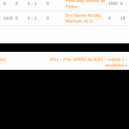
Pinto Neto Antonio de
0
0
0 – 1
0
1933
8
Padua
Dos Santos Nicolau
1925
0
0 – 1
0
0
18
Machado de O.
tos
2014 – Fide VERÃO da ALEX – rodada 2 –
resultados
»