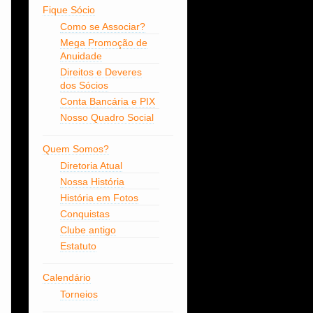
Fique Sócio
Como se Associar?
Mega Promoção de
Anuidade
Direitos e Deveres
dos Sócios
Conta Bancária e PIX
Nosso Quadro Social
Quem Somos?
Diretoria Atual
Nossa História
História em Fotos
Conquistas
Clube antigo
Estatuto
Calendário
Torneios