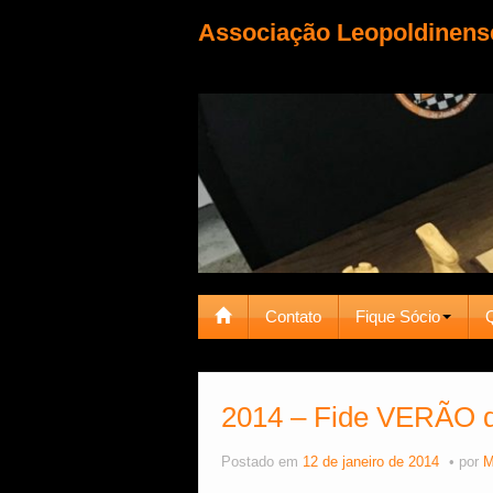
Associação Leopoldinens
Contato
Fique Sócio
2014 – Fide VERÃO d
Postado em
12 de janeiro de 2014
por
M