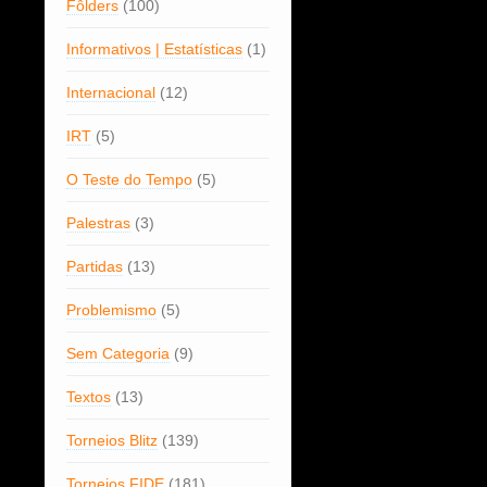
Fôlders
(100)
Informativos | Estatísticas
(1)
Internacional
(12)
IRT
(5)
O Teste do Tempo
(5)
Palestras
(3)
Partidas
(13)
Problemismo
(5)
Sem Categoria
(9)
Textos
(13)
Torneios Blitz
(139)
Torneios FIDE
(181)