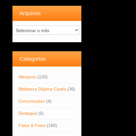
Arquivos
Arquivos
Categorias
Alexanos
(120)
Biblioteca Dijalma Caiafa
(36)
Comunicados
(4)
Destaque
(5)
Fatos & Fotos
(160)