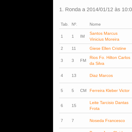
1. Ronda a 2014/01/12 às 10:
Tab.
Nº.
Nome
Santos Marcus
1
1
IM
Vinicius Moreira
2
11
Giese Ellen Cristine
Rios Fo. Hilton Carlos
3
3
FM
da Silva
4
13
Diaz Marcos
5
5
CM
Ferreira Kleber Victor
Leite Tarcisio Dantas
6
15
Frota
7
7
Noseda Francesco