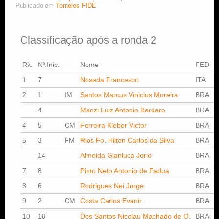
Publicado em
Torneios FIDE
Estude Xadrez
Classificação após a ronda 2
Rk.
Nº.Inic.
Nome
FED
E
1
7
Noseda Francesco
ITA
1
2
1
IM
Santos Marcus Vinicius Moreira
BRA
2
4
Manzi Luiz Antonio Bardaro
BRA
2
4
5
CM
Ferreira Kleber Victor
BRA
2
5
3
FM
Rios Fo. Hilton Carlos da Silva
BRA
2
14
Almeida Gianluca Jorio
BRA
1
7
8
Pinto Neto Antonio de Padua
BRA
1
8
6
Rodrigues Nei Jorge
BRA
2
9
2
CM
Costa Carlos Evanir
BRA
2
10
18
Dos Santos Nicolau Machado de O.
BRA
0