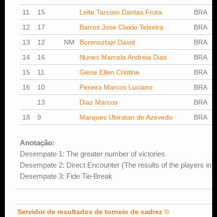
11
15
Leite Tarcisio Dantas Frota
BRA
1
12
17
Barros Jose Claide Teixeira
BRA
0
13
12
NM
Borensztajn David
BRA
1
14
16
Nunes Marcela Andreia Dias
BRA
1
15
11
Giese Ellen Cristine
BRA
1
16
10
Pereira Marcos Luciano
BRA
1
13
Diaz Marcos
BRA
1
18
9
Marques Ubiratan de Azevedo
BRA
1
Anotação:
Desempate 1: The greater number of victories
Desempate 2: Direct Encounter (The results of the players in 
Desempate 3: Fide Tie-Break
Servidor de resultados de torneio de xadrez
©