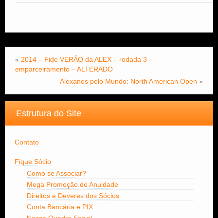
«
2014 – Fide VERÃO da ALEX – rodada 3 –
emparceiramento – ALTERADO
Alexanos pelo Mundo: North American Open
»
Estrutura do Site
Contato
Fique Sócio
Como se Associar?
Mega Promoção de Anuidade
Direitos e Deveres dos Sócios
Conta Bancária e PIX