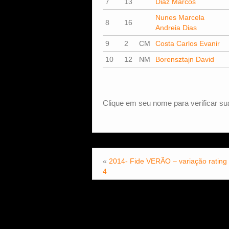
7
13
Diaz Marcos
Nunes Marcela
8
16
Andreia Dias
9
2
CM
Costa Carlos Evanir
10
12
NM
Borensztajn David
Clique em seu nome para verificar sua
«
2014- Fide VERÃO – variação rating
4