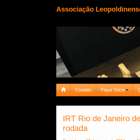
Associação Leopoldinens
Contato
Fique Sócio
IRT Rio de Janeiro de
rodada