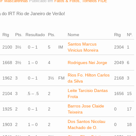
F Mascarenhas
Publicado em
Fatos & Fotos
,
Torneios FIDE
 do IRT Rio de Janeiro de Verão!
Rtg
Pts.
Resultado
Pts.
Nome
Rtg
Nº.
Santos Marcus
2100
3½
0 – 1
5
IM
2304
1
Vinicius Moreira
1668
3½
1 – 0
4
Rodrigues Nei Jorge
2049
6
Rios Fo. Hilton Carlos
1962
3
0 – 1
3½
FM
2168
3
da Silva
Leite Tarcisio Dantas
2104
3
.5 – .5
2
1656
15
Frota
Barros Jose Claide
1925
2
0 – 1
2
0
17
Teixeira
Dos Santos Nicolau
1903
2
1 – 0
2
0
18
Machado de O.