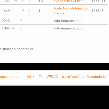
1741
1½
0 – 1
1½
Giese Ellen Cristine
1871
11
Pinto Neto Antonio de
1449
1
0 – 1
1
1933
8
Padua
2240
1
0
não emparceirado
1866
½
0
não emparceirado
 situação no torneio!
 após rodada
2014 – Fide VERÃO – classificação após rodada 6
»