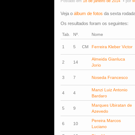
Postado em
18 de janeiro de 2014
por
M
Veja o
álbum de fotos
da sexta rodada
Os resultados foram os seguintes:
Tab.
Nº.
Nome
1
5
CM
Ferreira Kleber Victor
Almeida Gianluca
2
14
Jorio
3
7
Noseda Francesco
Manzi Luiz Antonio
4
4
Bardaro
Marques Ubiratan de
5
9
Azevedo
Pereira Marcos
6
10
Luciano