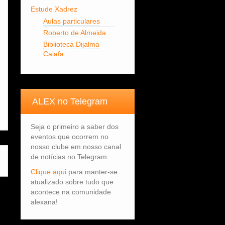
Estude Xadrez
Aulas particulares
Roberto de Almeida
Biblioteca Dijalma
Caiafa
ALEX no Telegram
Seja o primeiro a saber dos
eventos que ocorrem no
nosso clube em nosso canal
de notícias no Telegram.
Clique aqui
para manter-se
atualizado sobre tudo que
acontece na comunidade
alexana!