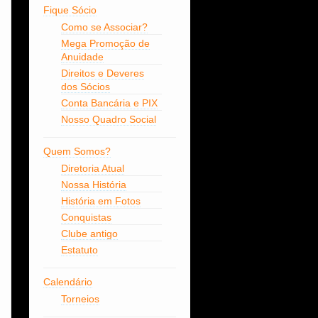
Fique Sócio
Como se Associar?
Mega Promoção de
Anuidade
Direitos e Deveres
dos Sócios
Conta Bancária e PIX
Nosso Quadro Social
Quem Somos?
Diretoria Atual
Nossa História
História em Fotos
Conquistas
Clube antigo
Estatuto
Calendário
Torneios