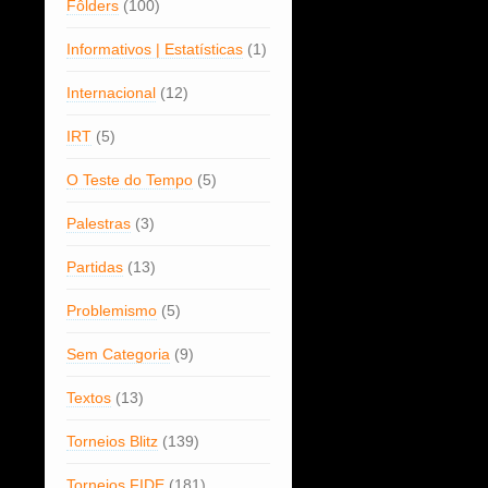
Fôlders
(100)
Informativos | Estatísticas
(1)
Internacional
(12)
IRT
(5)
O Teste do Tempo
(5)
Palestras
(3)
Partidas
(13)
Problemismo
(5)
Sem Categoria
(9)
Textos
(13)
Torneios Blitz
(139)
Torneios FIDE
(181)