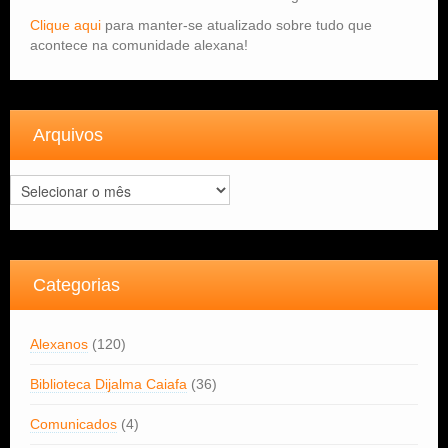
Clique aqui
para manter-se atualizado sobre tudo que
acontece na comunidade alexana!
Arquivos
Arquivos
Categorias
Alexanos
(120)
Biblioteca Dijalma Caiafa
(36)
Comunicados
(4)