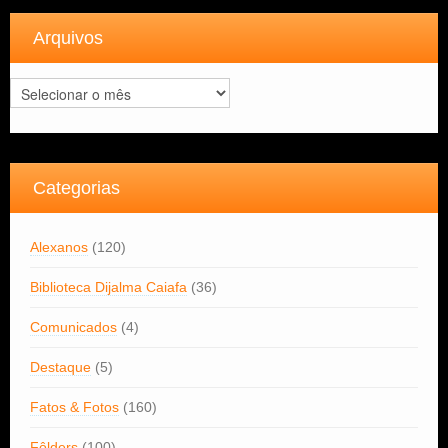
Arquivos
Arquivos
Categorias
Alexanos
(120)
Biblioteca Dijalma Caiafa
(36)
Comunicados
(4)
Destaque
(5)
Fatos & Fotos
(160)
Fôlders
(100)