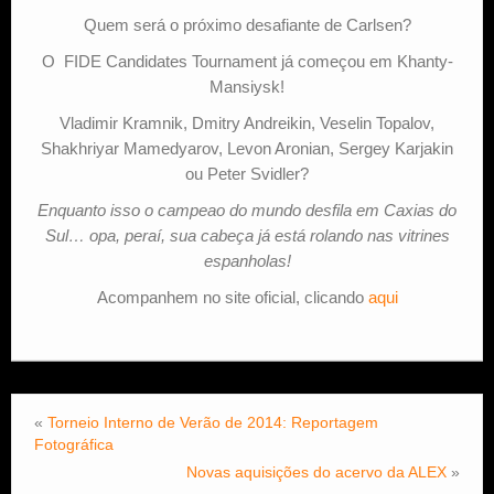
Quem será o próximo desafiante de Carlsen?
Estude Xadrez
O FIDE Candidates Tournament já começou em Khanty-
Mansiysk!
Vladimir Kramnik, Dmitry Andreikin, Veselin Topalov,
Shakhriyar Mamedyarov, Levon Aronian, Sergey Karjakin
ou Peter Svidler?
Enquanto isso o campeao do mundo desfila em Caxias do
Sul… opa, peraí, sua cabeça já está rolando nas vitrines
espanholas!
Acompanhem no site oficial, clicando
aqui
«
Torneio Interno de Verão de 2014: Reportagem
Fotográfica
Novas aquisições do acervo da ALEX
»