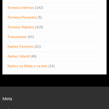
Torneios Internos
(142)
Torneios Pensados
(5)
Torneios Rápidos
(119)
Treinamento
(61)
Xadrez Feminino
(21)
Xadrez Infantil
(46)
Xadrez na Mídia e na Arte
(15)
Meta