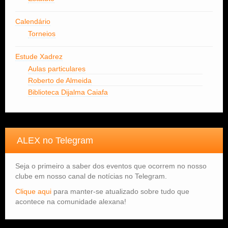
Calendário
Torneios
Estude Xadrez
Aulas particulares
Roberto de Almeida
Biblioteca Dijalma Caiafa
ALEX no Telegram
Seja o primeiro a saber dos eventos que ocorrem no nosso
clube em nosso canal de notícias no Telegram.
Clique aqui
para manter-se atualizado sobre tudo que
acontece na comunidade alexana!