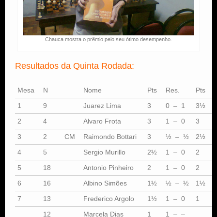
Chauca mostra o prêmio pelo seu ótimo desempenho.
Resultados da Quinta Rodada:
Mesa
N
Nome
Pts
Res.
Pts
1
9
Juarez Lima
3
0 – 1
3½
2
4
Alvaro Frota
3
1 – 0
3
3
2
CM
Raimondo Bottari
3
½ – ½
2½
4
5
Sergio Murillo
2½
1 – 0
2
5
18
Antonio Pinheiro
2
1 – 0
2
6
16
Albino Simões
1½
½ – ½
1½
7
13
Frederico Argolo
1½
1 – 0
1
12
Marcela Dias
1
1 – –