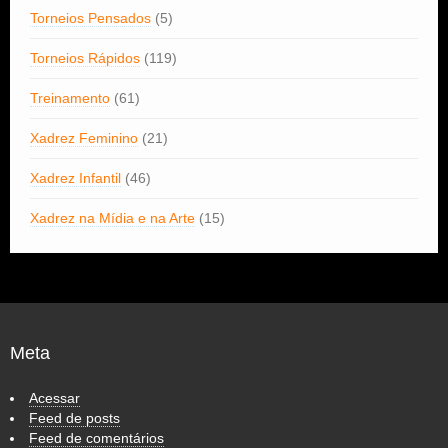
Torneios Pensados
(5)
Torneios Rápidos
(119)
Treinamento
(61)
Xadrez Feminino
(21)
Xadrez Infantil
(46)
Xadrez na Mídia e na Arte
(15)
Meta
Acessar
Feed de posts
Feed de comentários