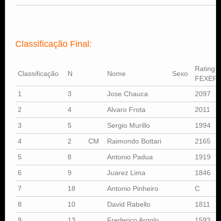
Classificação Final:
Rating
Classificação
N
Nome
Sexo
FEXERJ
1
3
Jose Chauca
2097
2
4
Alvaro Frota
2011
3
5
Sergio Murillo
1994
4
2
CM
Raimondo Bottari
2165
5
8
Antonio Padua
1919
6
9
Juarez Lima
1846
7
18
Antonio Pinheiro
C
8
10
David Rabello
1811
9
13
Frederico Argolo
1593