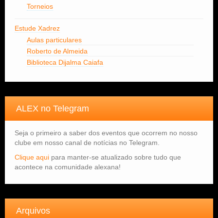
Torneios
Estude Xadrez
Aulas particulares
Roberto de Almeida
Biblioteca Dijalma Caiafa
ALEX no Telegram
Seja o primeiro a saber dos eventos que ocorrem no nosso
clube em nosso canal de notícias no Telegram.
Clique aqui
para manter-se atualizado sobre tudo que
acontece na comunidade alexana!
Arquivos