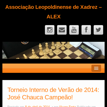
Associação Leopoldinense de Xadrez –
ALEX
Contato
Fique Sócio
Torneio Interno de Verão de 2014:
José Chauca Campeão!
Quem Somos?
Calendário