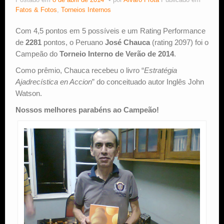
Postado em
8 de abril de 2014
por
Alvaro Frota
Publicado em
Fatos & Fotos
,
Torneios Internos
Estude Xadrez
Com 4,5 pontos em 5 possíveis e um Rating Performance
de
2281
pontos, o Peruano
José Chauca
(rating 2097) foi o
Campeão do
Torneio Interno de Verão de 2014
.
Como prêmio, Chauca recebeu o livro “
Estratégia
Ajadrecística en Accion
” do conceituado autor Inglês John
Watson.
Nossos melhores parabéns ao Campeão!