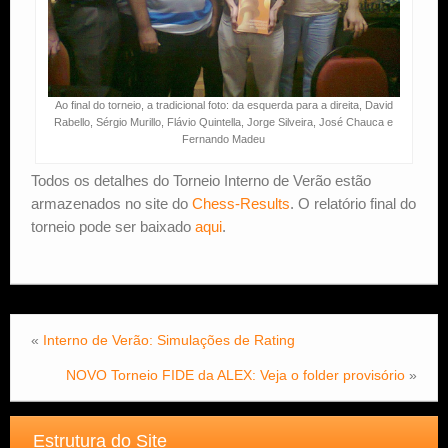
Ao final do torneio, a tradicional foto: da esquerda para a direita, David
Rabello, Sérgio Murillo, Flávio Quintella, Jorge Silveira, José Chauca e
Fernando Madeu
Todos os detalhes do Torneio Interno de Verão estão
armazenados no site do
Chess-Results
. O relatório final do
torneio pode ser baixado
aqui
.
«
Interno de Verão: Simulações de Rating
NOVO Torneio FIDE da ALEX: Veja o folder provisório
»
Estrutura do Site