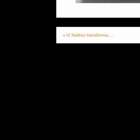
«
O Xadrez transforma….