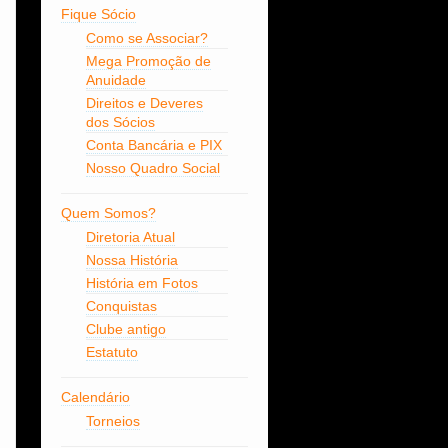
Fique Sócio
Como se Associar?
Mega Promoção de
Anuidade
Direitos e Deveres
dos Sócios
Conta Bancária e PIX
Nosso Quadro Social
Quem Somos?
Diretoria Atual
Nossa História
História em Fotos
Conquistas
Clube antigo
Estatuto
Calendário
Torneios