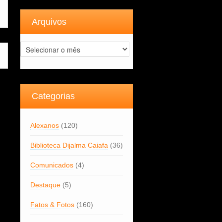
Arquivos
Arquivos
Categorias
Alexanos
(120)
Biblioteca Dijalma Caiafa
(36)
Comunicados
(4)
Destaque
(5)
Fatos & Fotos
(160)