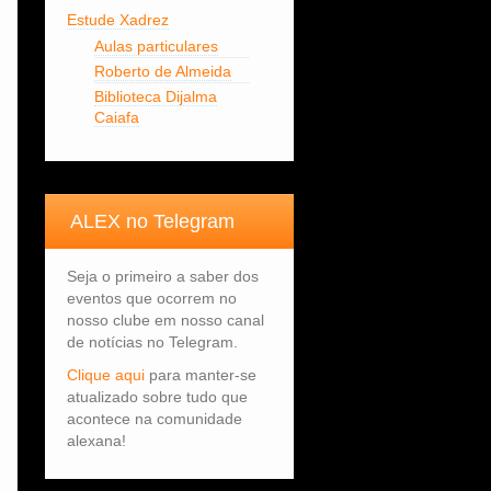
Estude Xadrez
Aulas particulares
Roberto de Almeida
Biblioteca Dijalma
Caiafa
ALEX no Telegram
Seja o primeiro a saber dos
eventos que ocorrem no
nosso clube em nosso canal
de notícias no Telegram.
Clique aqui
para manter-se
atualizado sobre tudo que
acontece na comunidade
alexana!