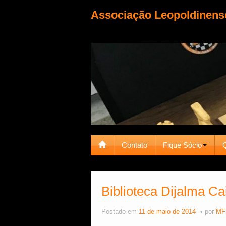
Associação Leopoldinens
Contato
Fique Sócio
Biblioteca Dijalma Ca
Postado em
11 de maio de 2014
por
MF