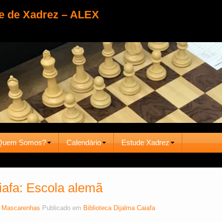
e de Xadrez – ALEX
Quem Somos?
Calendário
Estude Xadrez
iafa: Escola alemã
 Mascarenhas
Publicado em
Biblioteca Dijalma Caiafa