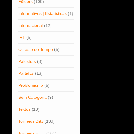
Fôlders
(100)
Informativos | Estatísticas
(1)
Internacional
(12)
IRT
(5)
O Teste do Tempo
(5)
Palestras
(3)
Partidas
(13)
Problemismo
(5)
Sem Categoria
(9)
Textos
(13)
Torneios Blitz
(139)
Torneios FIDE
(181)