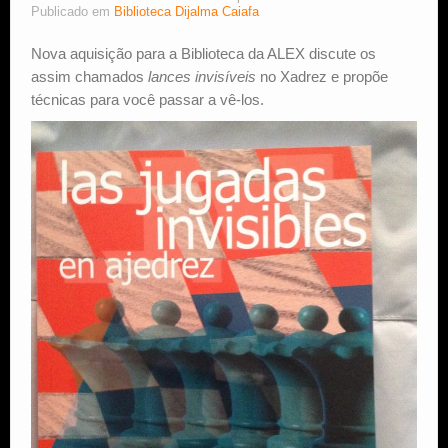
Publicado em
Biblioteca Dijalma Caiafa
Estude Xadrez
Nova aquisição para a Biblioteca da ALEX discute os
assim chamados
lances invisíveis
no Xadrez e propõe
técnicas para você passar a vê-los.