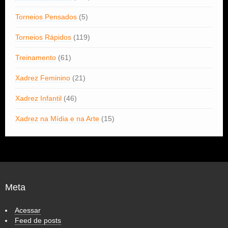
Torneios Pensados
(5)
Torneios Rápidos
(119)
Treinamento
(61)
Xadrez Feminino
(21)
Xadrez Infantil
(46)
Xadrez na Mídia e na Arte
(15)
Meta
Acessar
Feed de posts