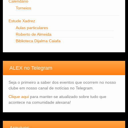
Calendário
Torneios
Estude Xadrez
Aulas particulares
Roberto de Almeida
Biblioteca Dijalma Caiafa
ALEX no Telegram
Seja o primeiro a saber dos eventos que ocorrem no nosso
clube em nosso canal de notícias no Telegram.
Clique aqui
para manter-se atualizado sobre tudo que
acontece na comunidade alexana!