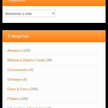
Arquivos
Arquivos
Categorias
Alexanos
(120)
Biblioteca Dijalma Caiafa
(36)
Comunicados
(4)
Destaque
(5)
Fatos & Fotos
(160)
Fôlders
(100)