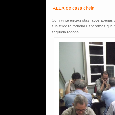
ALEX de casa cheia!
Com vinte enxadristas, após apenas d
sua terceira rodada! Esperamos que n
segunda rodada: