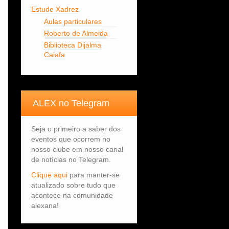
Estude Xadrez
Aulas particulares
Roberto de Almeida
Biblioteca Dijalma
Caiafa
ALEX no Telegram
Seja o primeiro a saber dos
eventos que ocorrem no
nosso clube em nosso canal
de notícias no Telegram.
Clique aqui
para manter-se
atualizado sobre tudo que
acontece na comunidade
alexana!