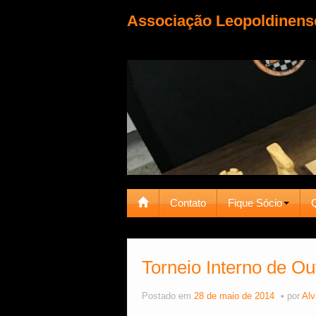
Associação Leopoldinens
Contato
Fique Sócio
Torneio Interno de O
Postado em
28 de maio de 2014
por
Alv