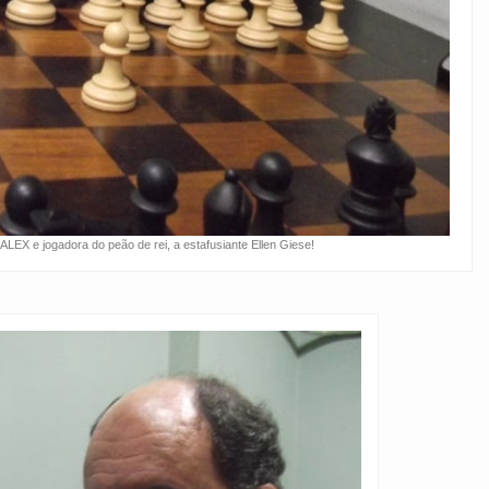
 ALEX e jogadora do peão de rei, a estafusiante Ellen Giese!