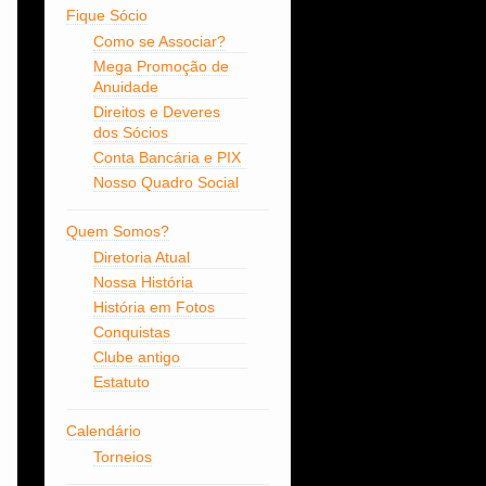
Fique Sócio
Como se Associar?
Mega Promoção de
Anuidade
Direitos e Deveres
dos Sócios
Conta Bancária e PIX
Nosso Quadro Social
Quem Somos?
Diretoria Atual
Nossa História
História em Fotos
Conquistas
Clube antigo
Estatuto
Calendário
Torneios