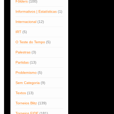
Fôlders
(100)
Informativos | Estatísticas
(1)
Internacional
(12)
IRT
(5)
O Teste do Tempo
(5)
Palestras
(3)
Partidas
(13)
Problemismo
(5)
Sem Categoria
(9)
Textos
(13)
Torneios Blitz
(139)
Torneios FIDE
(181)