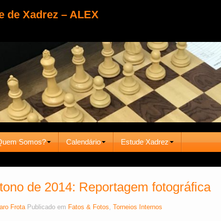
e de Xadrez – ALEX
Quem Somos?
Calendário
Estude Xadrez
utono de 2014: Reportagem fotográfica
aro Frota
Publicado em
Fatos & Fotos
,
Torneios Internos