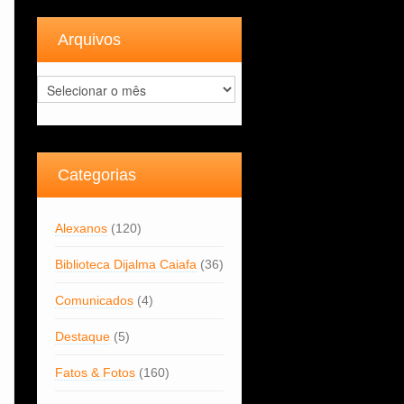
Arquivos
Arquivos
Categorias
Alexanos
(120)
Biblioteca Dijalma Caiafa
(36)
Comunicados
(4)
Destaque
(5)
Fatos & Fotos
(160)