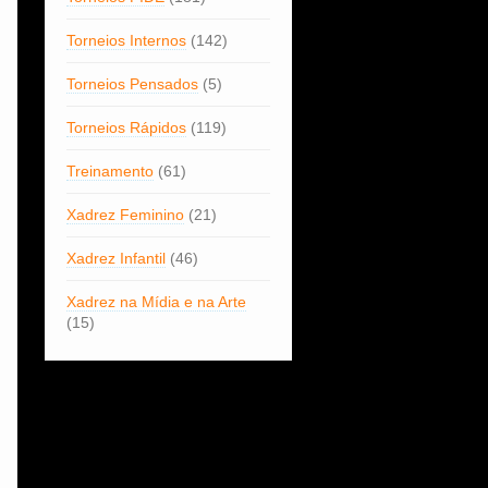
Torneios Internos
(142)
Torneios Pensados
(5)
Torneios Rápidos
(119)
Treinamento
(61)
Xadrez Feminino
(21)
Xadrez Infantil
(46)
Xadrez na Mídia e na Arte
(15)