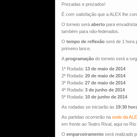
Prezadas e prezados!
É com satisfação que a ALEX lhe conv
O torneio será
aberto
para enxadrista
também para não-federados.
O
tempo de reflexão
será de 1 hora 
primeiro lance.
A
programação
do torneio será a seg
1ª Rodada:
13 de maio de 2014
2ª Rodada:
20 de maio de 2014
3ª Rodada:
27 de maio de 2014
4ª Rodada:
3 de junho de 2014
5ª Rodada:
10 de junho de 2014
As rodadas se iniciarão às
19:30 hor
As partidas ocorrerão na
sede da AL
em frente ao Teatro Rival, aqui no Rio
O
emparceiramento
será realizado 