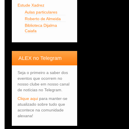
Estude Xadrez
Aulas particulares
Roberto de Almeida
Biblioteca Dijalma
Caiafa
ALEX no Telegram
Seja o primeiro a saber dos
eventos que ocorrem no
nosso clube em nosso canal
de notícias no Telegram.
Clique aqui
para manter-se
atualizado sobre tudo que
acontece na comunidade
alexana!