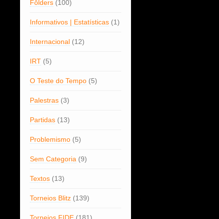
Fôlders
(100)
Informativos | Estatísticas
(1)
Internacional
(12)
IRT
(5)
O Teste do Tempo
(5)
Palestras
(3)
Partidas
(13)
Problemismo
(5)
Sem Categoria
(9)
Textos
(13)
Torneios Blitz
(139)
Torneios FIDE
(181)