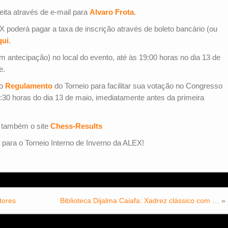
eita através de e-mail para
Alvaro Frota
.
X poderá pagar a taxa de inscrição através de boleto bancário (ou
qui
.
 antecipação) no local do evento, até às 19:00 horas no dia 13 de
e.
 o
Regulamento
do Torneio para facilitar sua votação no Congresso
:30 horas do dia 13 de maio, imediatamente antes da primeira
a também o site
Chess-Results
para o Torneio Interno de Inverno da ALEX!
utores
Biblioteca Dijalma Caiafa: Xadrez clássico com …
»