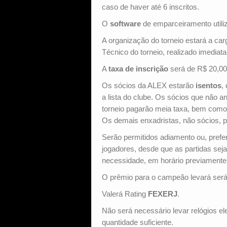
caso de haver até 6 inscritos.
O
software
de emparceiramento utili
A organização do torneio estará a ca
Técnico do torneio, realizado imediat
A
taxa de inscrição
será de R$ 20,00
Os sócios da ALEX estarão
isentos
,
a lista do clube. Os sócios que não a
torneio pagarão meia taxa, bem com
Os demais enxadristas, não sócios, p
Serão permitidos adiamento ou, prefe
jogadores, desde que as partidas sej
necessidade, em horário previamente 
O prêmio para o campeão levará se
Valerá Rating
FEXERJ
.
Não será necessário levar relógios e
quantidade suficiente.