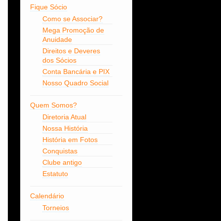
Fique Sócio
Como se Associar?
Mega Promoção de
Anuidade
Direitos e Deveres
dos Sócios
Conta Bancária e PIX
Nosso Quadro Social
Quem Somos?
Diretoria Atual
Nossa História
História em Fotos
Conquistas
Clube antigo
Estatuto
Calendário
Torneios