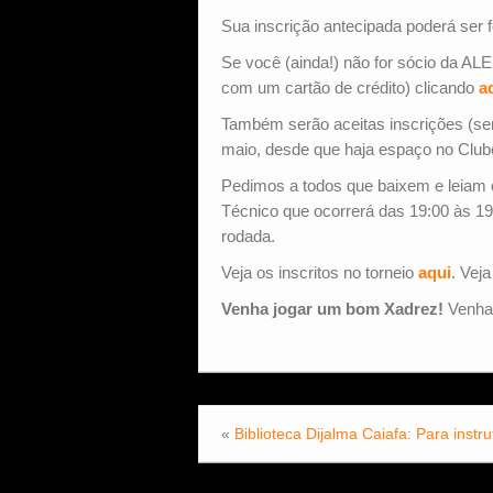
Sua inscrição antecipada poderá ser f
Se você (ainda!) não for sócio da ALE
com um cartão de crédito) clicando
a
Também serão aceitas inscrições (sem
maio, desde que haja espaço no Club
Pedimos a todos que baixem e leiam
Técnico que ocorrerá das 19:00 às 19
rodada.
Veja os inscritos no torneio
aqui
. Vej
Venha jogar um bom Xadrez!
Venha 
«
Biblioteca Dijalma Caiafa: Para instr