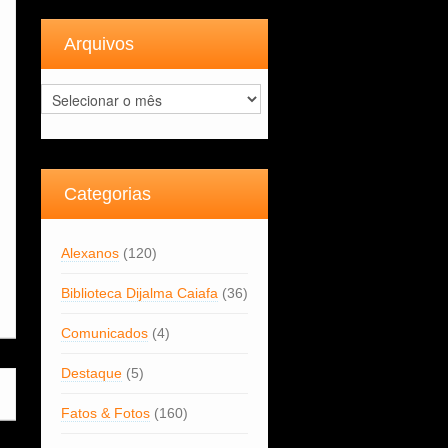
Arquivos
Arquivos
Categorias
Alexanos
(120)
Biblioteca Dijalma Caiafa
(36)
Comunicados
(4)
Destaque
(5)
Fatos & Fotos
(160)