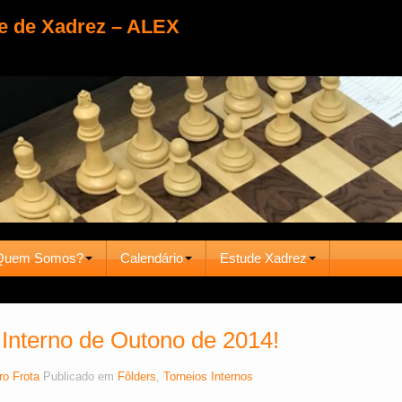
e de Xadrez – ALEX
Quem Somos?
Calendário
Estude Xadrez
 Interno de Outono de 2014!
ro Frota
Publicado em
Fôlders
,
Torneios Internos