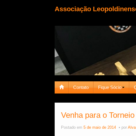
Associação Leopoldinens
Contato
Fique Sócio
Venha para o Torneio
Postado em
5 de maio de 2014
por
Alva