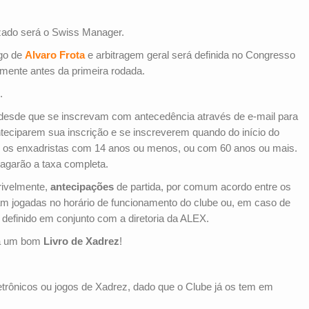
zado será o Swiss Manager.
rgo de
Alvaro Frota
e arbitragem geral será definida no Congresso
amente antes da primeira rodada.
.
 desde que se inscrevam com antecedência através de e-mail para
nteciparem sua inscrição e se inscreverem quando do início do
o os enxadristas com 14 anos ou menos, ou com 60 anos ou mais.
agarão a taxa completa.
rivelmente,
antecipações
de partida, por comum acordo entre os
am jogadas no horário de funcionamento do clube ou, em caso de
definido em conjunto com a diretoria da ALEX.
rá um bom
Livro de Xadrez
!
letrônicos ou jogos de Xadrez, dado que o Clube já os tem em