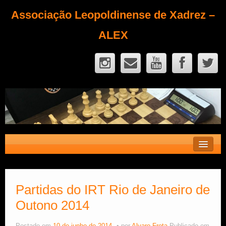
Associação Leopoldinense de Xadrez –
ALEX
Contato
Fique Sócio
Partidas do IRT Rio de Janeiro de
Outono 2014
Quem Somos?
Calendário