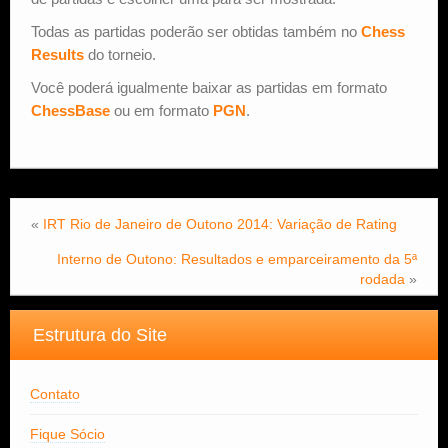
Todas as partidas poderão ser obtidas também no
Chess
Results
do torneio.
Você poderá igualmente baixar as partidas em formato
ChessBase
ou em formato
PGN
.
«
IRT Rio de Janeiro de Outono 2014: Variação de Rating
Interno de Outono: Resultados e emparceiramento da 5ª
rodada
»
Estrutura do Site
Contato
Fique Sócio