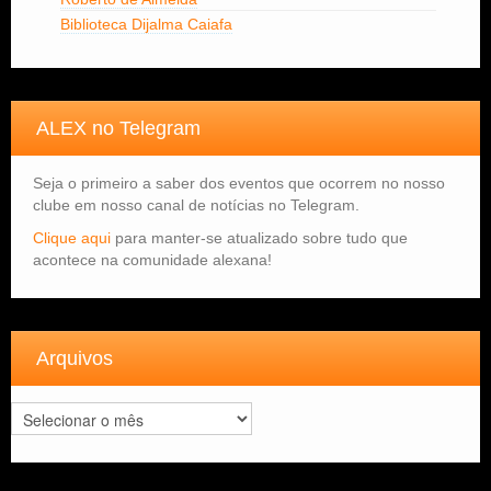
Biblioteca Dijalma Caiafa
ALEX no Telegram
Seja o primeiro a saber dos eventos que ocorrem no nosso
clube em nosso canal de notícias no Telegram.
Clique aqui
para manter-se atualizado sobre tudo que
acontece na comunidade alexana!
Arquivos
Arquivos