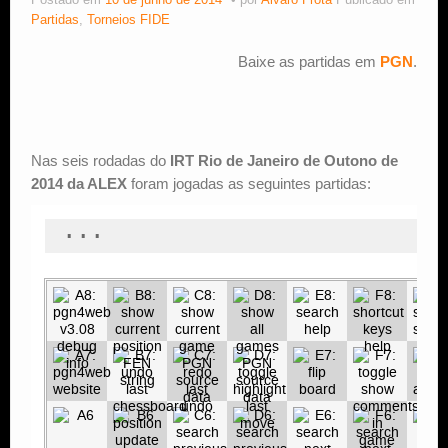
Postado em
10 de junho de 2014
por
Alvaro Frota
Publicado em
Partidas
,
Torneios FIDE
Estude Xadrez
Baixe as partidas em
PGN
.
Nas seis rodadas do
IRT Rio de Janeiro de Outono de
2014 da ALEX
foram jogadas as seguintes partidas: