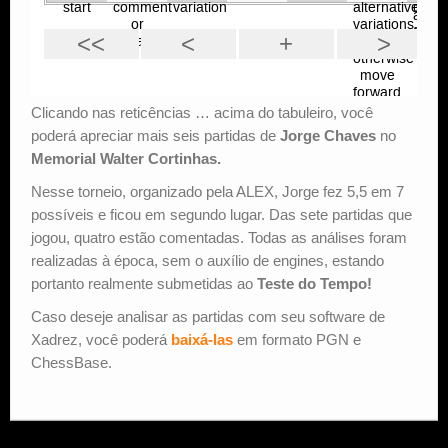
Clicando nas reticências … acima do tabuleiro, você
poderá apreciar mais seis partidas de
Jorge Chaves
no
Memorial Walter Cortinhas.
Nesse torneio, organizado pela ALEX, Jorge fez 5,5 em 7
possíveis e ficou em segundo lugar. Das sete partidas que
jogou, quatro estão comentadas. Todas as análises foram
realizadas à época, sem o auxílio de engines, estando
portanto realmente submetidas ao
Teste do Tempo!
Caso deseje analisar as partidas com seu software de
Xadrez, você poderá
baixá-las
em formato PGN e
ChessBase.