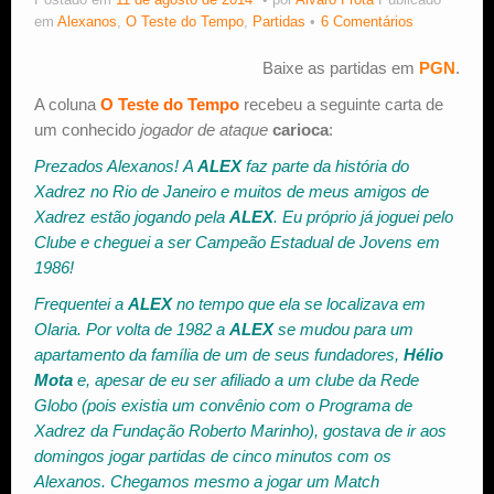
Postado em
11 de agosto de 2014
por
Alvaro Frota
Publicado
em
Alexanos
,
O Teste do Tempo
,
Partidas
6 Comentários
Estude Xadrez
Baixe as partidas em
PGN
.
A coluna
O Teste do Tempo
recebeu a seguinte carta de
um conhecido
jogador de ataque
carioca
:
Prezados Alexanos!
A
ALEX
faz parte da história do
Xadrez no Rio de Janeiro e muitos de meus amigos de
Xadrez estão jogando pela
ALEX
. Eu próprio já joguei pelo
Clube e cheguei a ser
Campeão Estadual de Jovens
em
1986!
Frequentei a
ALEX
no tempo que ela se localizava em
Olaria. Por volta de 1982 a
ALEX
se mudou para um
apartamento da família de um de seus fundadores,
Hélio
Mota
e, apesar de eu ser afiliado a um clube da Rede
Globo (pois existia um convênio com o Programa de
Xadrez da Fundação Roberto Marinho), gostava de ir aos
domingos jogar partidas de cinco minutos com os
Alexanos. Chegamos mesmo a jogar um Match