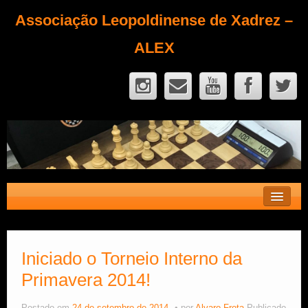
Associação Leopoldinense de Xadrez –
ALEX
Contato
Fique Sócio
Iniciado o Torneio Interno da
Primavera 2014!
Quem Somos?
Calendário