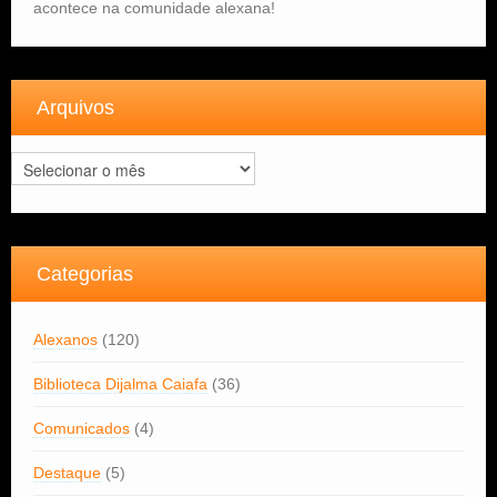
acontece na comunidade alexana!
Arquivos
Arquivos
Categorias
Alexanos
(120)
Biblioteca Dijalma Caiafa
(36)
Comunicados
(4)
Destaque
(5)