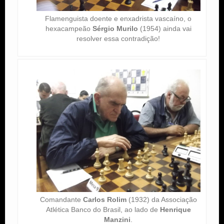
Flamenguista doente e enxadrista vascaíno, o
hexacampeão
Sérgio Murilo
(1954) ainda vai
resolver essa contradição!
Comandante
Carlos Rolim
(1932) da Associação
Atlética Banco do Brasil, ao lado de
Henrique
Manzini
.