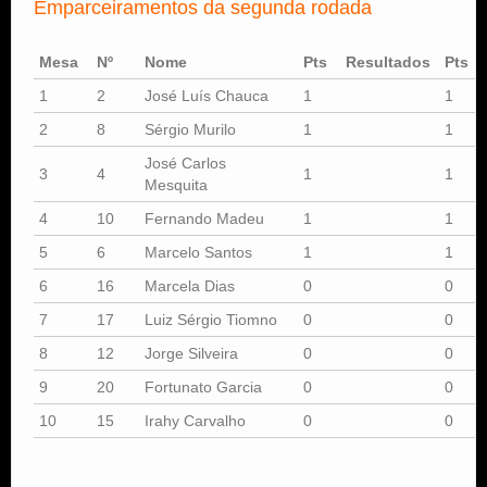
Emparceiramentos da segunda rodada
Mesa
Nº
Nome
Pts
Resultados
Pts
1
2
José Luís Chauca
1
1
2
8
Sérgio Murilo
1
1
José Carlos
3
4
1
1
Mesquita
4
10
Fernando Madeu
1
1
5
6
Marcelo Santos
1
1
6
16
Marcela Dias
0
0
7
17
Luiz Sérgio Tiomno
0
0
8
12
Jorge Silveira
0
0
9
20
Fortunato Garcia
0
0
10
15
Irahy Carvalho
0
0