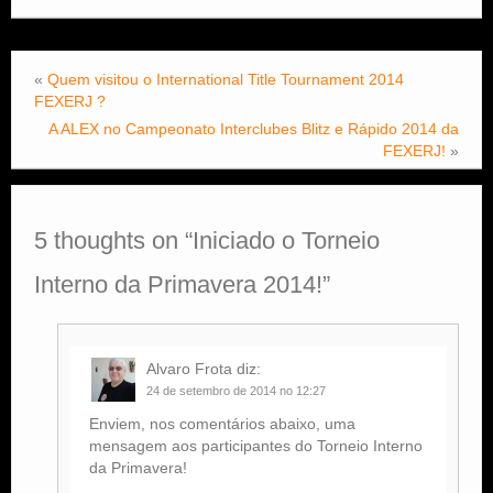
«
Quem visitou o International Title Tournament 2014
FEXERJ ?
A ALEX no Campeonato Interclubes Blitz e Rápido 2014 da
FEXERJ!
»
5 thoughts on “
Iniciado o Torneio
Interno da Primavera 2014!
”
Alvaro Frota
diz:
24 de setembro de 2014 no 12:27
Enviem, nos comentários abaixo, uma
mensagem aos participantes do Torneio Interno
da Primavera!