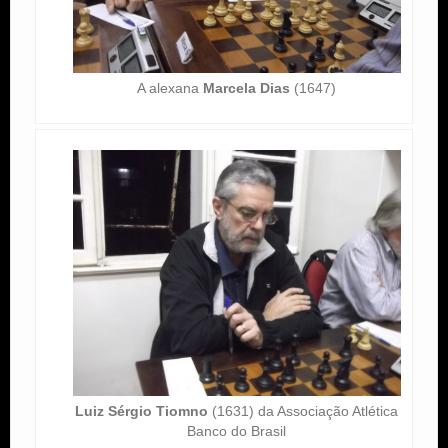
A alexana
Marcela Dias
(1647)
Luiz Sérgio Tiomno
(1631) da Associação Atlética
Banco do Brasil