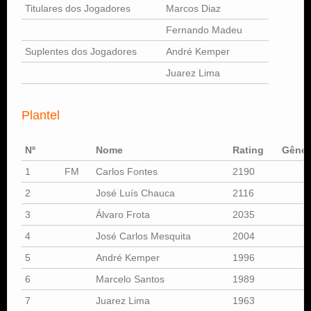
Titulares dos Jogadores
Marcos Diaz
Fernando Madeu
Suplentes dos Jogadores
André Kemper
Juarez Lima
Plantel
Nº
Nome
Rating
Gêner
1
FM
Carlos Fontes
2190
2
José Luís Chauca
2116
3
Álvaro Frota
2035
4
José Carlos Mesquita
2004
5
André Kemper
1996
6
Marcelo Santos
1989
7
Juarez Lima
1963