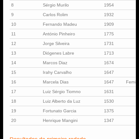
8
Sérgio Murilo
1954
9
Carlos Rolim
1932
10
Fernando Madeu
1909
11
António Pinheiro
1775
12
Jorge Silveira
1731
13
Diógenes Labre
1713
14
Marcos Diaz
1674
15
Irahy Carvalho
1647
16
Marcela Dias
1647
Femin
17
Luiz Sérgio Tiomno
1631
18
Luiz Alberto da Luz
1530
19
Fortunato Garcia
1375
20
Henrique Mangini
1347