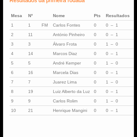
Resultados da primeira rodada
Mesa
Nº
Nome
Pts
Resultados
P
1
1
FM
Carlos Fontes
0
0 – 1
0
2
11
António Pinheiro
0
0 – 1
0
3
3
Álvaro Frota
0
1 – 0
0
4
14
Marcos Diaz
0
0 – 1
0
5
5
André Kemper
0
1 – 0
0
6
16
Marcela Dias
0
0 – 1
0
7
7
Juarez Lima
0
1 – 0
0
8
19
Luiz Alberto da Luz
0
0 – 1
0
9
9
Carlos Rolim
0
1 – 0
0
10
21
Henrique Mangini
0
0 – 1
0