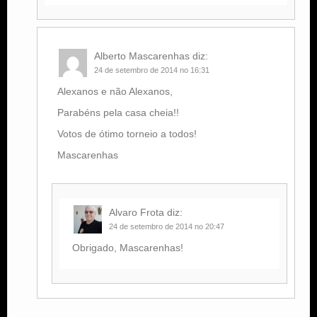
Alberto Mascarenhas
diz:
24 de setembro de 2014 no 16:31
Alexanos e não Alexanos,
Parabéns pela casa cheia!!
Votos de ótimo torneio a todos!
Mascarenhas
Alvaro Frota
diz:
24 de setembro de 2014 no 20:47
Obrigado, Mascarenhas!