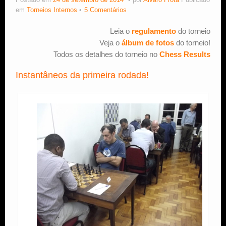
Postado em
24 de setembro de 2014
por
Alvaro Frota
Publicado
em
Torneios Internos
5 Comentários
Estude Xadrez
Leia o
regulamento
do torneio
Veja o
álbum de fotos
do torneio!
Todos os detalhes do torneio no
Chess Results
Instantâneos da primeira rodada!