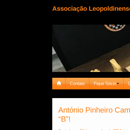
Associação Leopoldinens
Contato
Fique Sócio
António Pinheiro Ca
“B”!