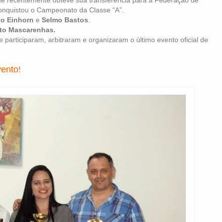
ue recentemente obteve sua transferência para a Federação de
conquistou o Campeonato da Classe “A”.
lo Einhorn
e
Selmo Bastos
.
rto Mascarenhas.
articiparam, arbitraram e organizaram o último evento oficial de
vento!