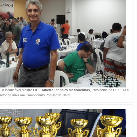
os, o incansável Mestre FIDE
Alberto Pinheiro Mascarenhas
, Presidente da FEXERJ e
zador de mais um Campeonato Popular de Natal.