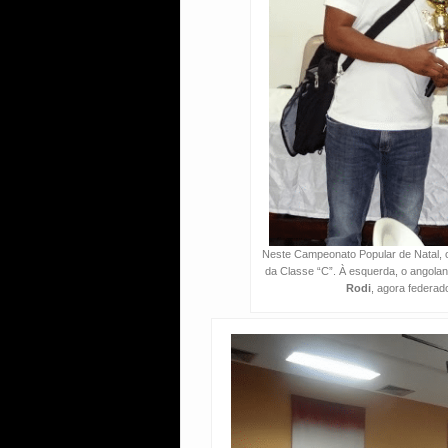
Neste Campeonato Popular de Natal, o
da Classe “C”. À esquerda, o angola
Rodi
, agora federad