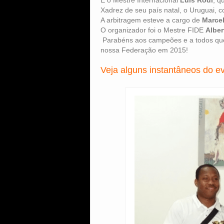
E o Mestre Internacional
Luis Rodi
, q
Xadrez de seu país natal, o Uruguai, 
A arbitragem esteve a cargo de
Marce
O organizador foi o Mestre FIDE
Albe
Parabéns aos campeões e a todos que p
nossa Federação em 2015!
Veja alguns instantâneos do e