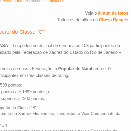
or
Alvaro Frota
Publicado em
Alexanos
Veja o
álbum de fotos
!
Todos os detalhes no
Chess Results
!
peão do Classe “C”!
ASA
– hospedou neste final de semana os 103 participantes do
izado pela Federação de Xadrez do Estado do Rio de Janeiro –
rneios de nossa Federação, o
Popular de Natal
reúne três
icipantes em três classes de rating:
599 pontos;
pontos até 1899 pontos; e
superior a 1900 pontos.
peão da Classe “B”!
treante no Xadrez Fluminense, conquistou o Vice-Campeonato da
“C”!