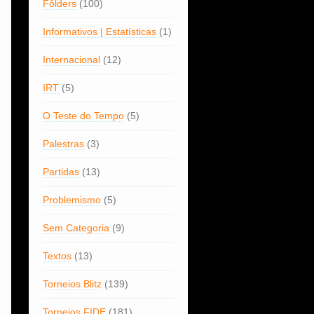
Fôlders
(100)
Informativos | Estatísticas
(1)
Internacional
(12)
IRT
(5)
O Teste do Tempo
(5)
Palestras
(3)
Partidas
(13)
Problemismo
(5)
Sem Categoria
(9)
Textos
(13)
Torneios Blitz
(139)
Torneios FIDE
(181)