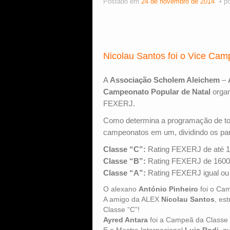
Postado em
24 de novembro de 2014
p
Nicolau Santos foi o Vice Cam
A
Associação Scholem Aleichem
–
Campeonato Popular de Natal
organ
FEXERJ.
Como determina a programação de to
campeonatos em um, dividindo os part
Classe “C”:
Rating FEXERJ de até 1
Classe “B”:
Rating FEXERJ de 1600 
Classe “A”:
Rating FEXERJ igual ou 
O alexano
António Pinheiro
foi o Cam
A amigo da ALEX
Nicolau Santos
, es
Classe “C”!
Ayred Antara
foi a Campeã da Classe 