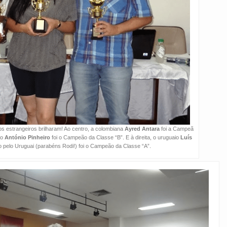
s estrangeiros brilharam! Ao centro, a colombiana
Ayred Antara
foi a Campeã
no
António Pinheiro
foi o Campeão da Classe “B”. E à direita, o uruguaio
Luís
o pelo Uruguai (parabéns Rodi!) foi o Campeão da Classe “A”.