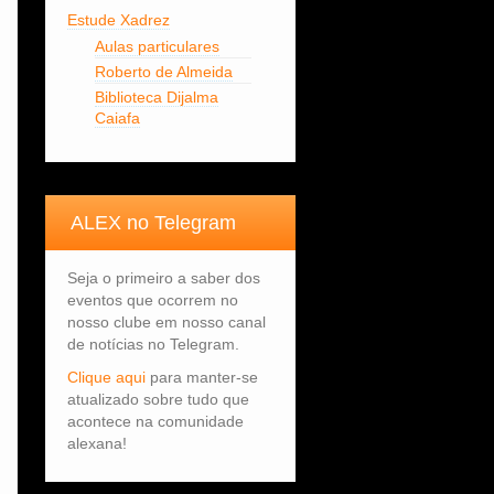
Estude Xadrez
Aulas particulares
Roberto de Almeida
Biblioteca Dijalma
Caiafa
ALEX no Telegram
Seja o primeiro a saber dos
eventos que ocorrem no
nosso clube em nosso canal
de notícias no Telegram.
Clique aqui
para manter-se
atualizado sobre tudo que
acontece na comunidade
alexana!