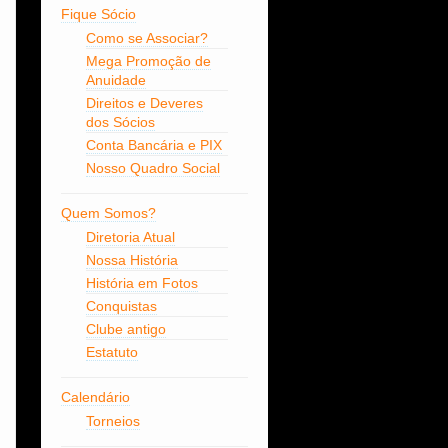
Fique Sócio
Como se Associar?
Mega Promoção de
Anuidade
Direitos e Deveres
dos Sócios
Conta Bancária e PIX
Nosso Quadro Social
Quem Somos?
Diretoria Atual
Nossa História
História em Fotos
Conquistas
Clube antigo
Estatuto
Calendário
Torneios