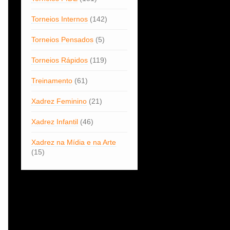
Torneios Internos
(142)
Torneios Pensados
(5)
Torneios Rápidos
(119)
Treinamento
(61)
Xadrez Feminino
(21)
Xadrez Infantil
(46)
Xadrez na Mídia e na Arte
(15)