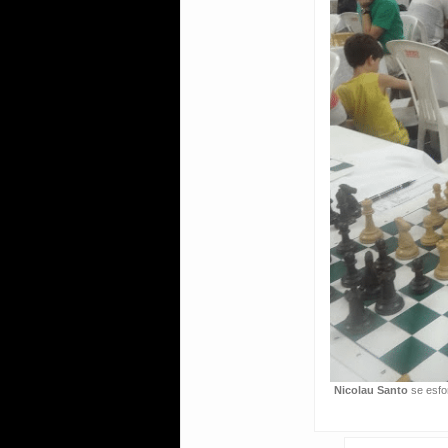
Nicolau Santo
se esfo