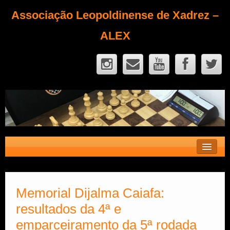
Associação Leopoldinense de Xadrez –
ALEX
Contato
Fique Sócio
Memorial Dijalma Caiafa:
resultados da 4ª e
Quem Somos?
emparceiramento da 5ª rodada
Calendário