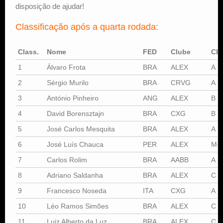
disposição de ajudar!
Classificação após a quarta rodada:
Class.
Nome
FED
Clube
Cla
1
Álvaro Frota
BRA
ALEX
A
2
Sérgio Murilo
BRA
CRVG
A
3
António Pinheiro
ANG
ALEX
B
4
David Borensztajn
BRA
CXG
B
5
José Carlos Mesquita
BRA
ALEX
A
6
José Luís Chauca
PER
ALEX
Mes
7
Carlos Rolim
BRA
AABB
A
8
Adriano Saldanha
BRA
ALEX
C
9
Francesco Noseda
ITA
CXG
A
10
Léo Ramos Simões
BRA
ALEX
C
11
Luiz Alberto da Luz
BRA
ALEX
C