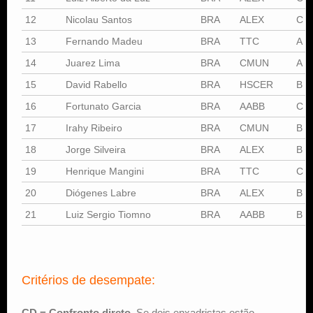
12
Nicolau Santos
BRA
ALEX
C
13
Fernando Madeu
BRA
TTC
A
14
Juarez Lima
BRA
CMUN
A
15
David Rabello
BRA
HSCER
B
16
Fortunato Garcia
BRA
AABB
C
17
Irahy Ribeiro
BRA
CMUN
B
18
Jorge Silveira
BRA
ALEX
B
19
Henrique Mangini
BRA
TTC
C
20
Diógenes Labre
BRA
ALEX
B
21
Luiz Sergio Tiomno
BRA
AABB
B
Critérios de desempate:
CD = Confronto direto
. Se dois enxadristas estão