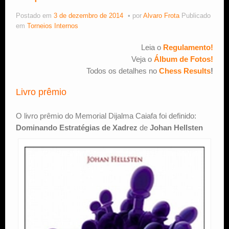
Postado em
3 de dezembro de 2014
por
Alvaro Frota
Publicado
Estude Xadrez
em
Torneios Internos
Leia o
Regulamento!
Veja o
Álbum de Fotos!
Todos os detalhes no
Chess Results
!
Livro prêmio
O livro prêmio do Memorial Dijalma Caiafa foi definido:
Dominando Estratégias de Xadrez
de
Johan Hellsten