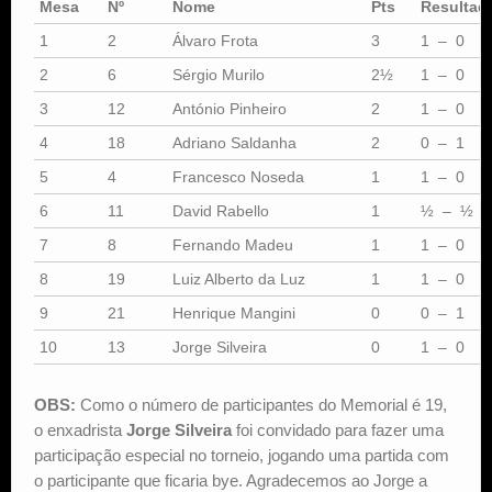
Mesa
Nº
Nome
Pts
Resultad
1
2
Álvaro Frota
3
1 – 0
2
6
Sérgio Murilo
2½
1 – 0
3
12
António Pinheiro
2
1 – 0
4
18
Adriano Saldanha
2
0 – 1
5
4
Francesco Noseda
1
1 – 0
6
11
David Rabello
1
½ – ½
7
8
Fernando Madeu
1
1 – 0
8
19
Luiz Alberto da Luz
1
1 – 0
9
21
Henrique Mangini
0
0 – 1
10
13
Jorge Silveira
0
1 – 0
OBS:
Como o número de participantes do Memorial é 19,
o enxadrista
Jorge Silveira
foi convidado para fazer uma
participação especial no torneio, jogando uma partida com
o participante que ficaria bye. Agradecemos ao Jorge a