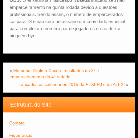
OBS:
O enxadrista
Francesco Noseda
solicitou seu não
emparceiramento na quinta rodada devido a questões
profissionais. Sendo assim, o número de emparceirados
cai para 18 e não será necessário um convidado especial
para completar o número par de jogadores e não deixar
ninguém bye.
«
Memorial Dijalma Caiafa: resultados da 3ª e
emparceiramento da 4ª rodada
Lançados os calendários 2015 da FEXERJ e da ALEX!
»
Estrutura do Site
Contato
Fique Sócio