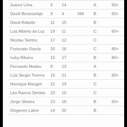
Juarez Lima
5
14
A
60+
David Borensztajn
9
4
NM
B
60+
David Rabello
11
15
B
Luiz Alberto da Luz
19
11
C
60+
Nicolau Santos
17
12
C
Fortunato Garcia
20
16
C
80+
Irahy Ribeiro
15
17
B
80+
Fernando Madeu
8
13
A
Luiz Sergio Tiomno
16
21
B
60+
Henrique Mangini
21
19
C
Léo Ramos Simões
23
10
C
Jorge Silveira
13
18
B
60+
Diógenes Labre
14
20
B