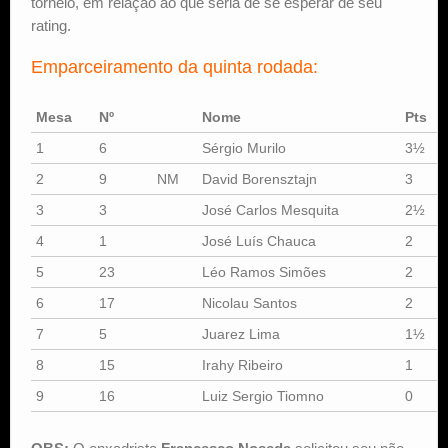
torneio, em relação ao que seria de se esperar de seu
rating.
Emparceiramento da quinta rodada:
Mesa
Nº
Nome
Pts
1
6
Sérgio Murilo
3½
2
9
NM
David Borensztajn
3
3
3
José Carlos Mesquita
2½
4
1
José Luís Chauca
2
5
23
Léo Ramos Simões
2
6
17
Nicolau Santos
2
7
5
Juarez Lima
1½
8
15
Irahy Ribeiro
1
9
16
Luiz Sergio Tiomno
0