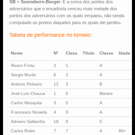
SB
=
Sonneborn-Berger
: É a soma dos pontos dos
adversários que o enxadrista venceu mais metade dos
pontos dos adversários com os quais empatou, não sendo
computado os pontos daqueles para os quais ele perdeu.
Tabela de performance no torneio:
Nome
Nº
Class.
Título
Classe
Idade
Álvaro Frota
2
1
A
Sérgio Murilo
6
2
A
António Pinheiro
12
3
B
José Luís Chauca
1
6
Mestre
Carlos Mesquita
3
5
A
Francesco Noseda
4
9
A
Adriano Saldanha
18
8
C
Carlos Rolim
7
7
A
80+