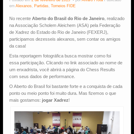
Postado em
2 de fevereiro de 2015
por
Alvaro Frota
Publicado
em
Alexanos
,
Partidas
,
Torneios FIDE
Estude Xadrez
No recente
Aberto do Brasil do Rio de Janeiro
, realizado
na Associação Scholem Aleichem (ASA) pela Federação
de Xadrez do Estado do Rio de Janeiro (FEXERJ),
participamos dezesseis alexanos, sem contar os amigos
da casa!
Esta reportagem fotográfica busca mostrar como foi
essa participação. Clicando no link associado ao nome de
um enxadrista, você abrirá a página do Chess Results
com seus dados de performance.
O Aberto do Brasil foi bastante forte e a conquista de cada
ponto ou meio ponto foi muito dura. Mas fizemos o que
mais gostamos:
jogar Xadrez
!