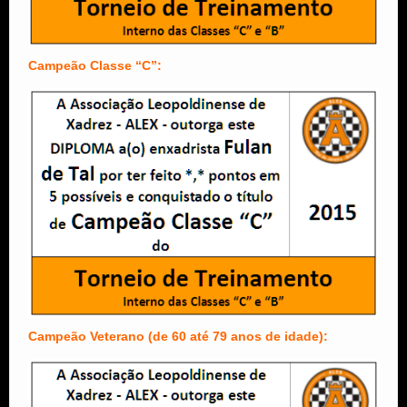
Campeão Classe “C”:
Campeão Veterano (de 60 até 79 anos de idade):