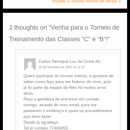
Iniciado o Torneio Interno de Verão!
»
2 thoughts on “
Venha para o Torneio de
Treinamento das Classes “C” e “B”!
”
Carlos Henrique Luz da Costa
diz:
28 de fevereiro de 2015 no 11:22
Quero participar do torneio interno, e gostaria de
saber como faço para me federar de novo, pois
já fiz parte da equipe da Alex há muitos anos
atrás.
Peço a gentileza de entrarem em contato
comigo, através do meu email, para me
passarem o endereço e quais os procedimentos
que devo fazer.
Desde já agradeço.
Tel p/ contato:77406055