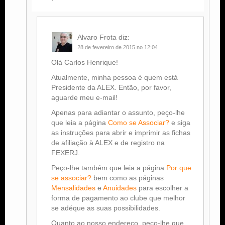
Alvaro Frota
diz:
28 de fevereiro de 2015 no 12:04
Olá Carlos Henrique!
Atualmente, minha pessoa é quem está
Presidente da ALEX. Então, por favor,
aguarde meu e-mail!
Apenas para adiantar o assunto, peço-lhe
que leia a página
Como se Associar?
e siga
as instruções para abrir e imprimir as fichas
de afiliação à ALEX e de registro na
FEXERJ.
Peço-lhe também que leia a página
Por que
se associar?
bem como as páginas
Mensalidades
e
Anuidades
para escolher a
forma de pagamento ao clube que melhor
se adéque as suas possibilidades.
Quanto ao nosso endereço, peço-lhe que