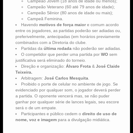
Campeão Jovem (18 anos de idade ou menos);
Campeão Veterano (60 até 79 anos de idade);
Campeão Sênior (80 anos de idade ou mais);
Campeã Feminina.
Havendo
motivos de força maior
e comum acordo
entre os jogadores, as partidas poderão ser adiadas ou,
preferivelmente, antecipadas (em horários previamente
combinados com a Diretoria do clube.
Partidas da
última rodada
não poderão ser adiadas.
O competidor que perder uma partida por
WO
sem
justificativa será eliminado do torneio.
Direção e organização:
Álvaro Frota
&
José Claide
Teixeira.
Arbitragem:
José Carlos Mesquita
.
Proibido o porte de celular no ambiente de jogo. Se
evidenciado por qualquer som, o jogador deverá perder
a partida. O oponente vencerá mas, se não puder
ganhar por qualquer série de lances legais, seu escore
será o de um empate.
Participantes e público cedem o
direito de uso de
nome, voz e imagem
para a divulgação midiática.