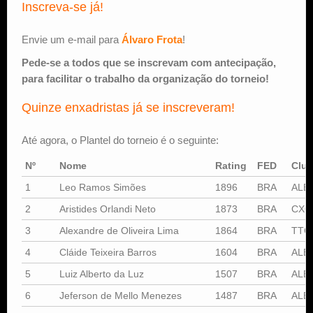
Inscreva-se já!
Envie um e-mail para
Álvaro Frota
!
Pede-se a todos que se inscrevam com antecipação,
para facilitar o trabalho da organização do torneio!
Quinze enxadristas já se inscreveram!
Até agora, o Plantel do torneio é o seguinte:
Nº
Nome
Rating
FED
Clu
1
Leo Ramos Simões
1896
BRA
ALE
2
Aristides Orlandi Neto
1873
BRA
CXG
3
Alexandre de Oliveira Lima
1864
BRA
TTC
4
Cláide Teixeira Barros
1604
BRA
ALE
5
Luiz Alberto da Luz
1507
BRA
ALE
6
Jeferson de Mello Menezes
1487
BRA
ALE