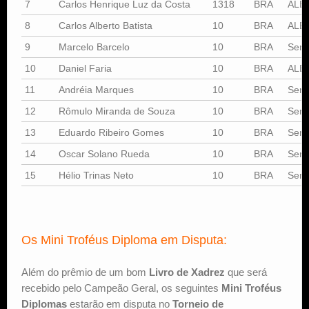
7
Carlos Henrique Luz da Costa
1318
BRA
ALE
8
Carlos Alberto Batista
10
BRA
ALE
9
Marcelo Barcelo
10
BRA
Sem
10
Daniel Faria
10
BRA
ALE
11
Andréia Marques
10
BRA
Sem
12
Rômulo Miranda de Souza
10
BRA
Sem
13
Eduardo Ribeiro Gomes
10
BRA
Sem
14
Oscar Solano Rueda
10
BRA
Sem
15
Hélio Trinas Neto
10
BRA
Sem
Os Mini Troféus Diploma em Disputa:
Além do prêmio de um bom
Livro de Xadrez
que será
recebido pelo Campeão Geral, os seguintes
Mini Troféus
Diplomas
estarão em disputa no
Torneio de