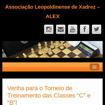
Associação Leopoldinense de Xadrez –
ALEX
Contato
Fique Sócio
Venha para o Torneio de
Treinamento das Classes “C” e
Quem Somos?
“B”!
Calendário