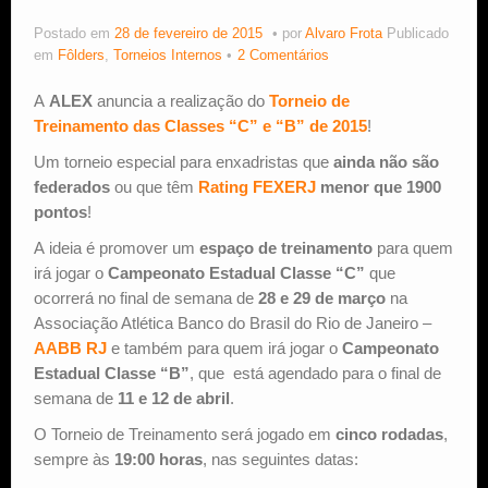
Postado em
28 de fevereiro de 2015
por
Alvaro Frota
Publicado
Estude Xadrez
em
Fôlders
,
Torneios Internos
2 Comentários
A
ALEX
anuncia a realização do
Torneio de
Treinamento das Classes “C” e “B” de 2015
!
Um torneio especial para enxadristas que
ainda não são
federados
ou que têm
Rating FEXERJ
menor que 1900
pontos
!
A ideia é promover um
espaço de treinamento
para quem
irá jogar o
Campeonato Estadual Classe “C”
que
ocorrerá no final de semana de
28 e 29 de março
na
Associação Atlética Banco do Brasil do Rio de Janeiro –
AABB RJ
e também para quem irá jogar o
Campeonato
Estadual Classe “B”
, que está agendado para o final de
semana de
11 e 12 de abril
.
O Torneio de Treinamento será jogado em
cinco rodadas
,
sempre às
19:00 horas
, nas seguintes datas: