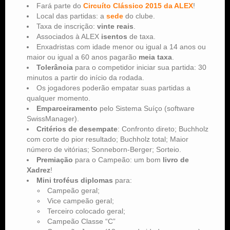
Fará parte do
Circuíto Clássico 2015 da ALEX
!
Local das partidas: a
sede
do clube.
Taxa de inscrição:
vinte reais
.
Associados à ALEX
isentos
de taxa.
Enxadristas com idade menor ou igual a 14 anos ou
maior ou igual a 60 anos pagarão
meia taxa
.
Tolerância
para o competidor iniciar sua partida: 30
minutos a partir do início da rodada.
Os jogadores poderão empatar suas partidas a
qualquer momento.
Emparceiramento
pelo Sistema Suíço (software
SwissManager).
Critérios de desempate
: Confronto direto; Buchholz
com corte do pior resultado; Buchholz total; Maior
número de vitórias; Sonneborn-Berger; Sorteio.
Premiação
para o Campeão: um bom
livro de
Xadrez
!
Mini troféus diplomas
para:
Campeão geral;
Vice campeão geral;
Terceiro colocado geral;
Campeão Classe “C”