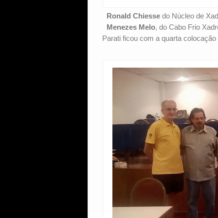
Ronald Chiesse
do Núcleo de Xadr
Menezes Melo
, do Cabo Frio Xad
Parati ficou com a quarta colocação