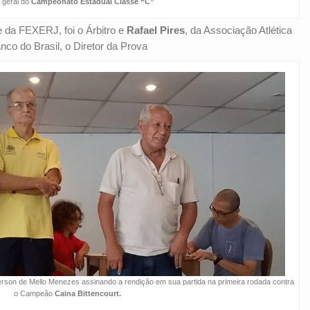
 geral do
Campeonato Estadual Classe “C”
e da FEXERJ, foi o Árbitro e
Rafael Pires
, da Associação Atlética
nco do Brasil, o Diretor da Prova
erson de Mello Menezes assinando a rendição em sua partida na primeira rodada contra
o Campeão
Caina Bittencourt.