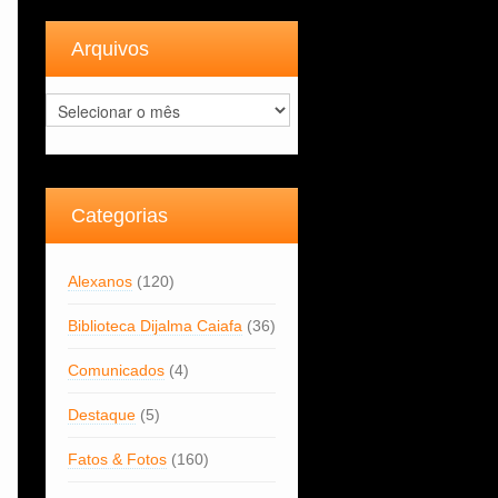
Arquivos
Arquivos
Categorias
Alexanos
(120)
Biblioteca Dijalma Caiafa
(36)
Comunicados
(4)
Destaque
(5)
Fatos & Fotos
(160)