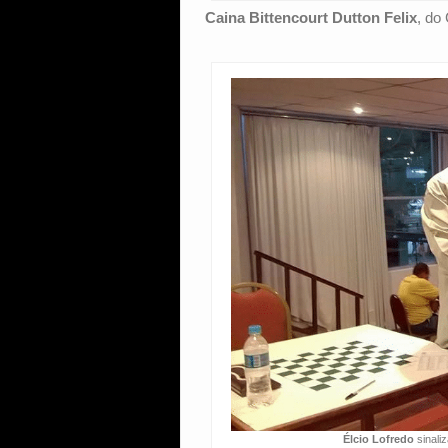
Caina Bittencourt Dutton Felix
, do
Élcio Lofredo
sinali