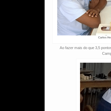
Carlos He
Ao fazer mais do que 3,5 ponto
Campe