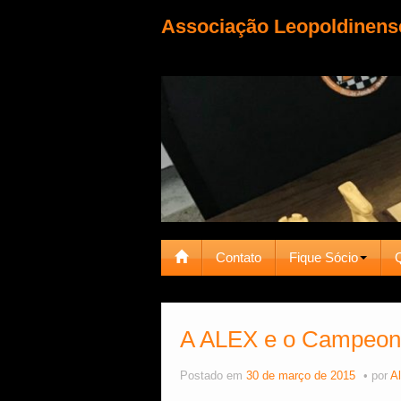
Associação Leopoldinens
Contato
Fique Sócio
A ALEX e o Campeona
Postado em
30 de março de 2015
por
Al