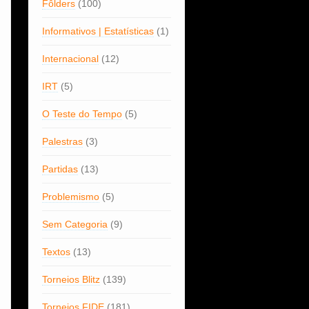
Fôlders
(100)
Informativos | Estatísticas
(1)
Internacional
(12)
IRT
(5)
O Teste do Tempo
(5)
Palestras
(3)
Partidas
(13)
Problemismo
(5)
Sem Categoria
(9)
Textos
(13)
Torneios Blitz
(139)
Torneios FIDE
(181)