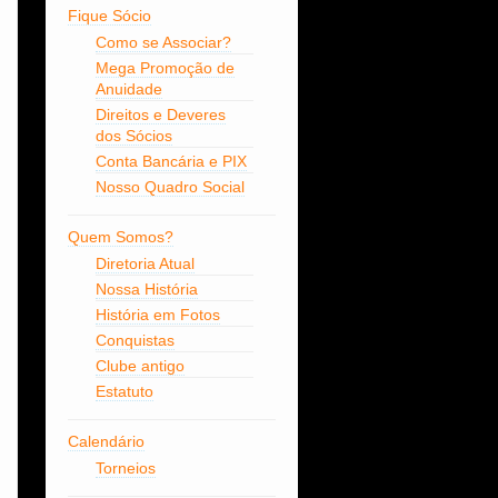
Fique Sócio
Como se Associar?
Mega Promoção de
Anuidade
Direitos e Deveres
dos Sócios
Conta Bancária e PIX
Nosso Quadro Social
Quem Somos?
Diretoria Atual
Nossa História
História em Fotos
Conquistas
Clube antigo
Estatuto
Calendário
Torneios