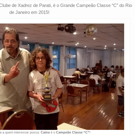
 Clube de Xadrez de Parati, é o Grande Campeão Classe “C” do Rio
de Janeiro em 2015!
za a quem interessar possa:
Caina
é o
Campeão Classe “C”
!