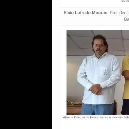
Visão
Elcio Lofredo Mourão
, President
Ba
Atrás a Direção da Prova, vê-se o alexano Jéf