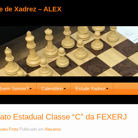
e de Xadrez – ALEX
Quem Somos?
Calendário
Estude Xadrez
to Estadual Classe “C” da FEXERJ
varo Frota
Publicado em
Alexanos