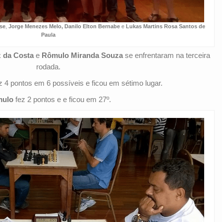
se
,
Jorge Menezes Melo,
Danilo Elton Bernabe
e
Lukas Martins Rosa Santos de
Paula
z da Costa
e
Rômulo Miranda Souza
se enfrentaram na terceira
rodada.
z 4 pontos em 6 possíveis e ficou em sétimo lugar.
ulo
fez 2 pontos e e ficou em 27º.