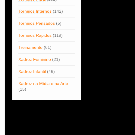
Torneios Internos
(142)
Torneios Pensados
(5)
Torneios Rápidos
(119)
Treinamento
(61)
Xadrez Feminino
(21)
Xadrez Infantil
(46)
Xadrez na Mídia e na Arte
(15)