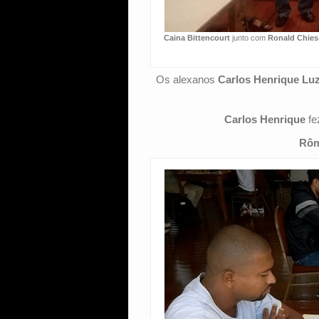
Caina Bittencourt
junto com
Ronald Chies
Os alexanos
Carlos Henrique Lu
Carlos Henrique
fe
Rôm