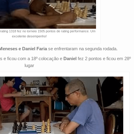
rating 1318 fez no torneio 1505 pontos de rating performance. Um
excelente desempenho!
Meneses e Daniel Faria
se enfrentaram na segunda rodada.
s e ficou com a 18º colocação e
Daniel
fez 2 pontos e ficou em 28º
lugar