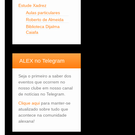
Estude Xadrez
Aulas particulares
Roberto de Almeida
Biblioteca Dijalma
Caiafa
ALEX no Telegram
Seja o primeiro a saber dos
eventos que ocorrem no
nosso clube em nosso canal
de notícias no Telegram.
Clique aqui
para manter-se
atualizado sobre tudo que
acontece na comunidade
alexana!