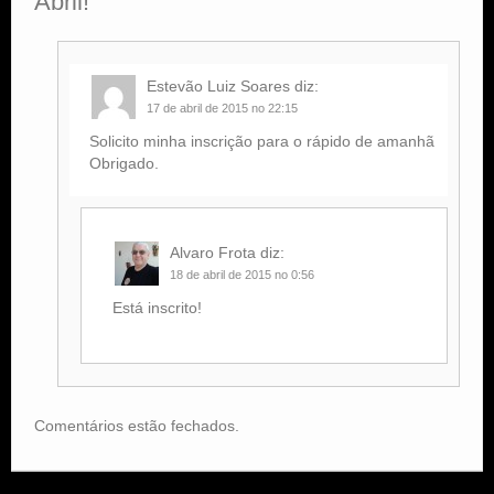
Abril!
”
Estevão Luiz Soares
diz:
17 de abril de 2015 no 22:15
Solicito minha inscrição para o rápido de amanhã
Obrigado.
Alvaro Frota
diz:
18 de abril de 2015 no 0:56
Está inscrito!
Comentários estão fechados.