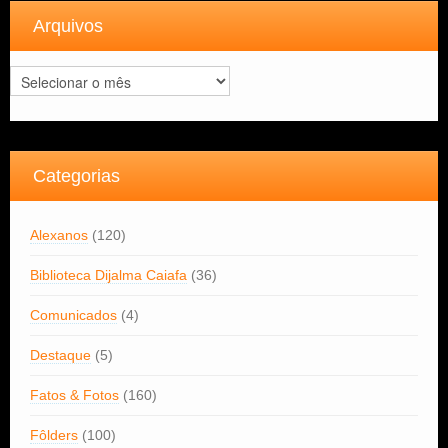
Arquivos
Arquivos
Categorias
Alexanos
(120)
Biblioteca Dijalma Caiafa
(36)
Comunicados
(4)
Destaque
(5)
Fatos & Fotos
(160)
Fôlders
(100)