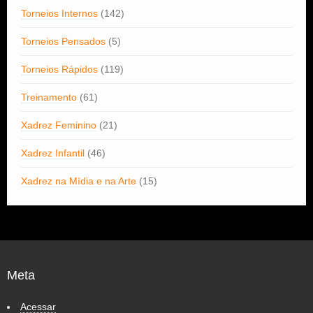
Torneios Internos
(142)
Torneios Pensados
(5)
Torneios Rápidos
(119)
Treinamento
(61)
Xadrez Feminino
(21)
Xadrez Infantil
(46)
Xadrez na Mídia e na Arte
(15)
Meta
Acessar