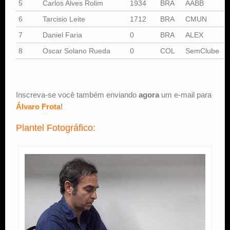
5
Carlos Alves Rolim
1934
BRA
AABB
6
Tarcisio Leite
1712
BRA
CMUN
7
Daniel Faria
0
BRA
ALEX
8
Oscar Solano Rueda
0
COL
SemClube
Inscreva-se você também enviando
agora
um e-mail para
Álvaro Frota
!
Plantel Fotográfico: