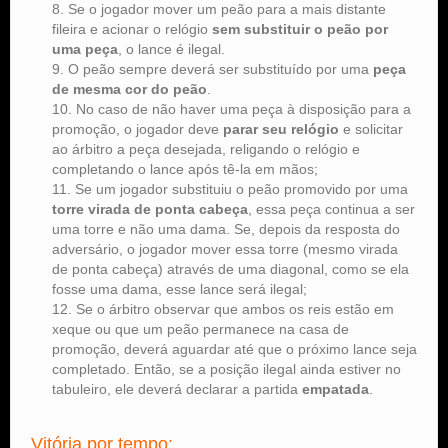
Se o jogador mover um peão para a mais distante
fileira e acionar o relógio
sem substituir o peão por
uma peça
, o lance é ilegal.
O peão sempre deverá ser substituído por uma
peça
de mesma cor do peão
.
No caso de não haver uma peça à disposição para a
promoção, o jogador deve
parar seu relógio
e solicitar
ao árbitro a peça desejada, religando o relógio e
completando o lance após tê-la em mãos;
Se um jogador substituiu o peão promovido por uma
torre virada de ponta cabeça
, essa peça continua a ser
uma torre e não uma dama. Se, depois da resposta do
adversário, o jogador mover essa torre (mesmo virada
de ponta cabeça) através de uma diagonal, como se ela
fosse uma dama, esse lance será ilegal;
Se o árbitro observar que ambos os reis estão em
xeque ou que um peão permanece na casa de
promoção, deverá aguardar até que o próximo lance seja
completado. Então, se a posição ilegal ainda estiver no
tabuleiro, ele deverá declarar a partida
empatada
.
Vitória por tempo: