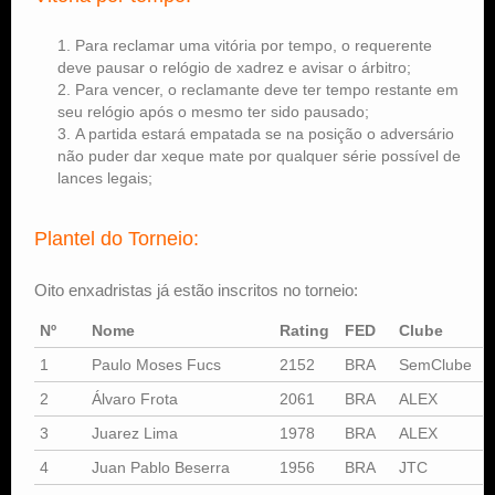
Para reclamar uma vitória por tempo, o requerente
deve pausar o relógio de xadrez e avisar o árbitro;
Para vencer, o reclamante deve ter tempo restante em
seu relógio após o mesmo ter sido pausado;
A partida estará empatada se na posição o adversário
não puder dar xeque mate por qualquer série possível de
lances legais;
Plantel do Torneio:
Oito enxadristas já estão inscritos no torneio:
Nº
Nome
Rating
FED
Clube
1
Paulo Moses Fucs
2152
BRA
SemClube
2
Álvaro Frota
2061
BRA
ALEX
3
Juarez Lima
1978
BRA
ALEX
4
Juan Pablo Beserra
1956
BRA
JTC