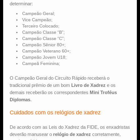
determinar:
Campeão Geral;
Vice Campeão;
Terceiro Colocado;
Campeão Classe “B”;
Campeão Classe “C”;
Campeão Sênior 80+;
Campeão Veterano 60+;
Campeão Jovem U18;
Campeã Feminina;
O Campeão Geral do Circuíto Rápido receberá o
tradicional prêmio de um bom
Livro de Xadrez
e os
demais receberão os correspondentes
Mini Troféus
Diplomas
.
Cuidados com os relógios de xadrez
De acordo com as Leis do Xadrez da FIDE, os enxadristas
deverão manusear o
relógio de xadrez
corretamente,