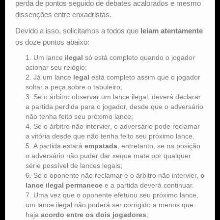
perda de pontos seguido de debates acalorados e mesmo
dissenções entre enxadristas.
Devido a isso, solicitamos a todos que
leiam atentamente
os doze pontos abaixo:
Um lance
ilegal
só está completo quando o jogador
acionar seu relógio;
Já um lance
legal
está completo assim que o jogador
soltar a peça sobre o tabuleiro;
Se o árbitro observar um lance ilegal, deverá declarar
a partida perdida para o jogador, desde que o adversário
não tenha feito seu próximo lance;
Se o árbitro não intervier, o adversário pode reclamar
a vitória desde que não tenha feito seu próximo lance.
A partida estará
empatada
, entretanto, se na posição
o adversário não puder dar xeque mate por qualquer
série possível de lances legais;
Se o oponente não reclamar e o árbitro não intervier,
o
lance ilegal permanece
e a partida deverá continuar.
Uma vez que o oponente efetuou seu próximo lance,
um lance ilegal não poderá ser corrigido a menos que
haja
acordo entre os dois jogadores
;