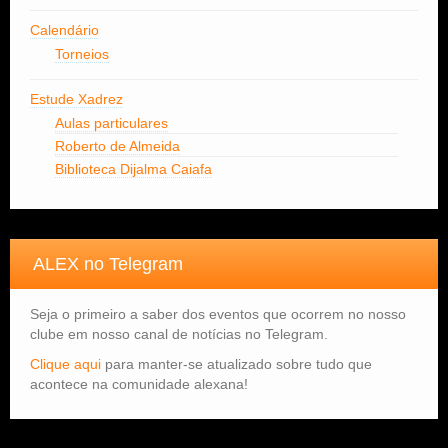
Calendário
Torneios
Estude Xadrez
Aulas particulares
Roberto de Almeida
Biblioteca Dijalma Caiafa
ALEX no Telegram
Seja o primeiro a saber dos eventos que ocorrem no nosso
clube em nosso canal de notícias no Telegram.
Clique aqui
para manter-se atualizado sobre tudo que
acontece na comunidade alexana!