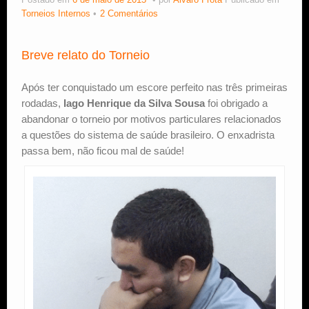
Postado em
6 de maio de 2015
por
Alvaro Frota
Publicado em
Torneios Internos
2 Comentários
Estude Xadrez
Breve relato do Torneio
Após ter conquistado um escore perfeito nas três primeiras
rodadas,
Iago Henrique da Silva Sousa
foi obrigado a
abandonar o torneio por motivos particulares relacionados
a questões do sistema de saúde brasileiro. O enxadrista
passa bem, não ficou mal de saúde!