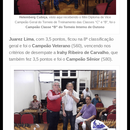
Helemberg Cubiça
, visto aqui recebendo o Mini Diploma de Vice
Campeão Geral do Torneio de Treinamento das Classes “C” e “B”, foi o
Campeão Classe “B” do Torneio Interno de Outono
Juarez Lima
, com 3,5 pontos, ficou na 8ª classificação
geral e foi o
Campeão Veterano
(S60), vencendo nos
critérios de desempate a
Irahy Ribeiro de Carvalho
, que
também fez 3,5 pontos e foi o
Campeão Sênior
(S80).