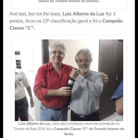
Sênior do Torneio Interno de Outono
.
And last, but not the least,
Luiz Alberto da Luz
fez 3
pontos, ficou na 13ª classificação geral e foi o
Campeão
Classe “C”.
Luiz Alberto da Luz
, visto aqui recebendo merecida premiação no
Torneio do Bolo 2014, foi o
Campeão Classe “C” do Torneio Interno de
Verão.