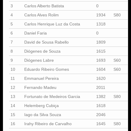
3
Carlos Alberto Batista
0
4
Carlos Alves Rolim
1934
S80
5
Carlos Henrique Luz da Costa
1318
6
Daniel Faria
0
7
David de Sousa Rabello
1809
8
Diógenes de Souza
1615
9
Diógenes Labre
1693
S60
10
Eduardo Ribeiro Gomes
1604
S60
11
Emmanuel Pereira
1620
12
Fernando Madeu
2011
13
Fortunato de Medeiros Garcia
1382
S80
14
Helemberg Cubiça
1618
15
Iago da Silva Souza
2046
16
Irahy Ribeiro de Carvalho
1645
S80