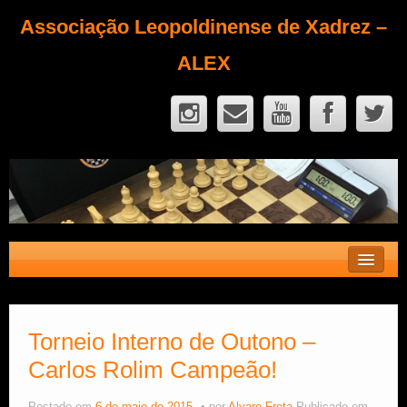
Associação Leopoldinense de Xadrez –
ALEX
Contato
Fique Sócio
Torneio Interno de Outono –
Carlos Rolim Campeão!
Quem Somos?
Calendário