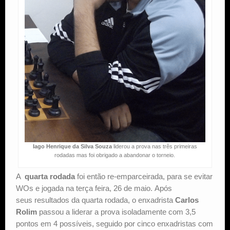
Iago Henrique da Silva Souza
liderou a prova nas três primeiras
rodadas mas foi obrigado a abandonar o torneio.
A
quarta rodada
foi então re-emparceirada, para se evitar
WOs e jogada na terça feira, 26 de maio. Após
seus resultados da quarta rodada, o enxadrista
Carlos
Rolim
passou a liderar a prova isoladamente com 3,5
pontos em 4 possíveis, seguido por cinco enxadristas com