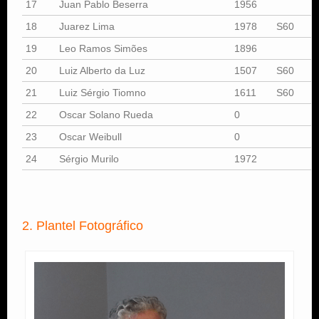
17
Juan Pablo Beserra
1956
18
Juarez Lima
1978
S60
19
Leo Ramos Simões
1896
20
Luiz Alberto da Luz
1507
S60
21
Luiz Sérgio Tiomno
1611
S60
22
Oscar Solano Rueda
0
23
Oscar Weibull
0
24
Sérgio Murilo
1972
2. Plantel Fotográfico