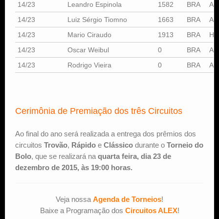
14/23
Leandro Espinola
1582
BRA
AD
14/23
Luiz Sérgio Tiomno
1663
BRA
AA
14/23
Mario Ciraudo
1913
BRA
HX
14/23
Oscar Weibul
0
BRA
AL
14/23
Rodrigo Vieira
0
BRA
AL
Cerimônia de Premiação dos três Circuitos
Ao final do ano será realizada a entrega dos prêmios dos
circuitos
Trovão
,
Rápido
e
Clássico
durante o
Torneio do
Bolo
, que se realizará na
quarta feira, dia 23 de
dezembro de 2015, às 19:00 horas.
Veja nossa
Agenda de Torneios
!
Baixe a Programação dos
Circuitos ALEX
!