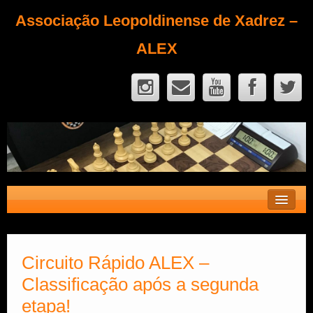
Associação Leopoldinense de Xadrez –
ALEX
Contato
Fique Sócio
Circuito Rápido ALEX –
Classificação após a segunda
Quem Somos?
etapa!
Calendário