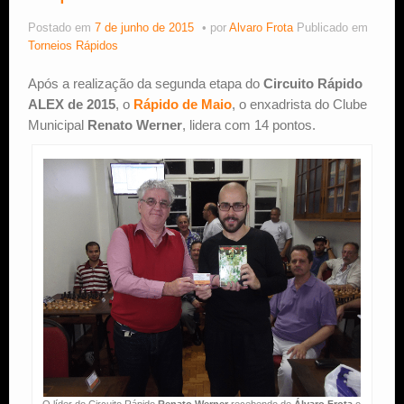
Postado em
7 de junho de 2015
por
Alvaro Frota
Publicado em
Estude Xadrez
Torneios Rápidos
Após a realização da segunda etapa do
Circuito Rápido
ALEX de 2015
, o
Rápido de Maio
, o enxadrista do Clube
Municipal
Renato Werner
, lidera com 14 pontos.