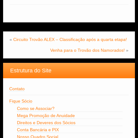
«
Circuito Trovão ALEX – Classificação após a quarta etapa!
Venha para o Trovão dos Namorados!
»
Estrutura do Site
Contato
Fique Sócio
Como se Associar?
Mega Promoção de Anuidade
Direitos e Deveres dos Sócios
Conta Bancária e PIX
Nosso Quadro Social