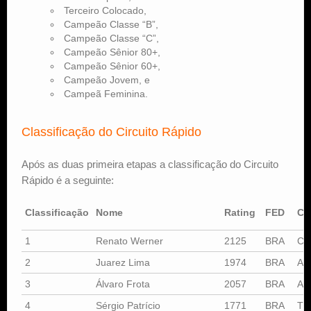
Terceiro Colocado,
Campeão Classe “B”,
Campeão Classe “C”,
Campeão Sênior 80+,
Campeão Sênior 60+,
Campeão Jovem, e
Campeã Feminina.
Classificação do Circuito Rápido
Após as duas primeira etapas a classificação do Circuito
Rápido é a seguinte:
Classificação
Nome
Rating
FED
Cl
1
Renato Werner
2125
BRA
C
2
Juarez Lima
1974
BRA
AL
3
Álvaro Frota
2057
BRA
AL
4
Sérgio Patrício
1771
BRA
TT