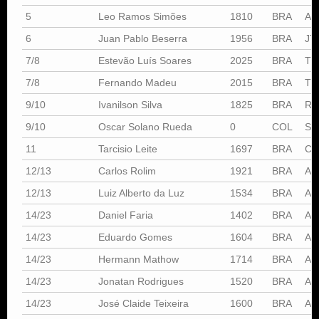
5
Leo Ramos Simões
1810
BRA
AL
6
Juan Pablo Beserra
1956
BRA
JT
7/8
Estevão Luís Soares
2025
BRA
TT
7/8
Fernando Madeu
2015
BRA
TT
9/10
Ivanilson Silva
1825
BRA
Re
9/10
Oscar Solano Rueda
0
COL
Se
11
Tarcisio Leite
1697
BRA
C
12/13
Carlos Rolim
1921
BRA
AA
12/13
Luiz Alberto da Luz
1534
BRA
AL
14/23
Daniel Faria
1402
BRA
AL
14/23
Eduardo Gomes
1604
BRA
AL
14/23
Hermann Mathow
1714
BRA
AL
14/23
Jonatan Rodrigues
1520
BRA
AD
14/23
José Claide Teixeira
1600
BRA
AL