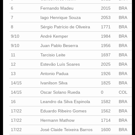
6
Fernando Madeu
2015
BRA
7
Iago Henrique Souza
2053
BRA
8
Sérgio Patrício de Oliveira
1771
BRA
9/10
André Kemper
1984
BRA
9/10
Juan Pablo Beserra
1956
BRA
11
Tarcisio Leite
1697
BRA
12
Estevão Luís Soares
2025
BRA
13
Antonio Padua
1926
BRA
14/15
Ivanilson Silva
1825
BRA
14/15
Oscar Solano Rueda
0
COL
16
Leandro da Silva Espinola
1582
BRA
17/22
Eduardo Ribeiro Gomes
1562
BRA
17/22
Hermann Mathow
1714
BRA
17/22
José Claide Teixeira Barros
1600
BRA