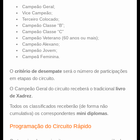
Campeão Geral;
Vice Campeão;
Terceiro Colocado;
Campeão Classe “B”;
Campeão Classe “C”
Campeão Veterano (60 anos ou mais);
Campeão Alexano;
Campeão Jovem;
Campeã Feminina.
O
critério de desempate
será o número de participações
em etapas do circuito.
O Campeão Geral do circuito receberá o tradicional
livro
de Xadrez
.
Todos os classificados receberão (de forma não
cumulativa) os correspondentes
mini diplomas
.
Programação do Circuito Rápido