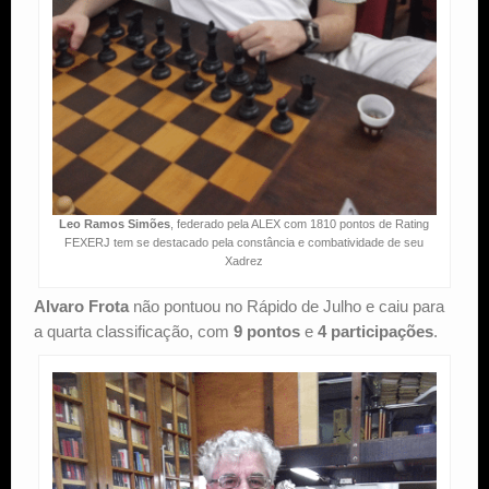
Leo Ramos Simões
, federado pela ALEX com 1810 pontos de Rating
FEXERJ tem se destacado pela constância e combatividade de seu
Xadrez
Alvaro Frota
não pontuou no Rápido de Julho e caiu para
a quarta classificação, com
9 pontos
e
4 participações
.