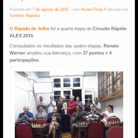
Postado em
7 de agosto de 2015
por
Alvaro Frota
Publicado em
Estude Xadrez
Torneios Rápidos
O
Rápido de Julho
foi a quarta etapa do
Circuito Rápido
ALEX 2015
.
Computados os resultados das quatro etapas,
Renato
Werner
ampliou sua liderança, com
27 pontos
e
4
participações
.