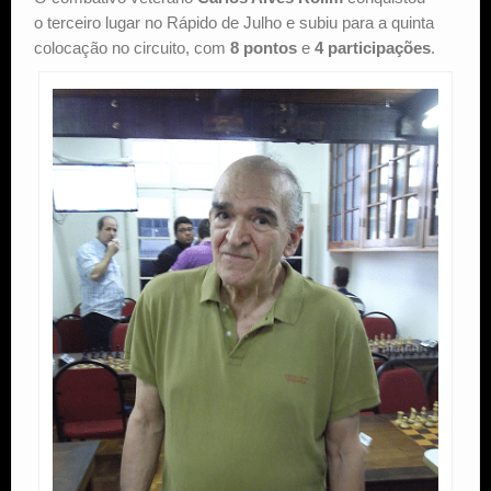
o terceiro lugar no Rápido de Julho e subiu para a quinta
colocação no circuito, com
8 pontos
e
4 participações
.