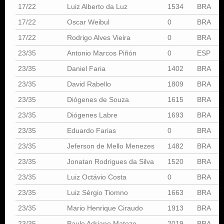
17/22
Luiz Alberto da Luz
1534
BRA
17/22
Oscar Weibul
0
BRA
17/22
Rodrigo Alves Vieira
0
BRA
23/35
Antonio Marcos Piñón
0
ESP
23/35
Daniel Faria
1402
BRA
23/35
David Rabello
1809
BRA
23/35
Diógenes de Souza
1615
BRA
23/35
Diógenes Labre
1693
BRA
23/35
Eduardo Farias
0
BRA
23/35
Jeferson de Mello Menezes
1482
BRA
23/35
Jonatan Rodrigues da Silva
1520
BRA
23/35
Luiz Octávio Costa
0
BRA
23/35
Luiz Sérgio Tiomno
1663
BRA
23/35
Mario Henrique Ciraudo
1913
BRA
23/35
Paulo Adriano Matozo
2019
BRA