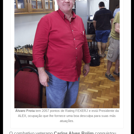
Álvaro Frota
tem 2057 pontos de Rating FEXERJ e está Presidente da
ALEX, ocupação que lhe fornece uma boa desculpa para suas más
atuações.
O combativo veterano
Carlos Alves Rolim
conquistou