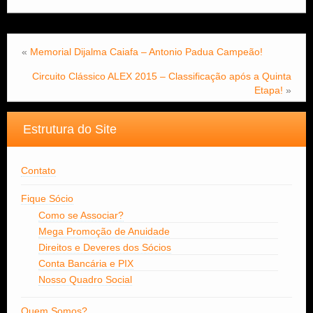
«
Memorial Dijalma Caiafa – Antonio Padua Campeão!
Circuito Clássico ALEX 2015 – Classificação após a Quinta
Etapa!
»
Estrutura do Site
Contato
Fique Sócio
Como se Associar?
Mega Promoção de Anuidade
Direitos e Deveres dos Sócios
Conta Bancária e PIX
Nosso Quadro Social
Quem Somos?