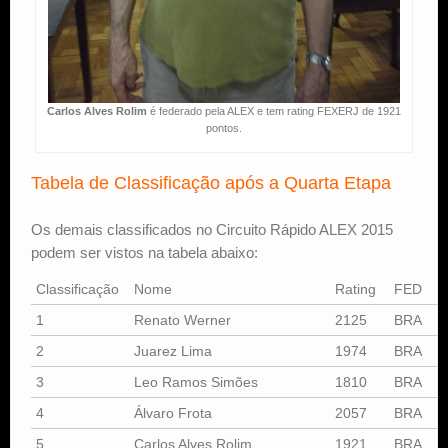
Carlos Alves Rolim
é federado pela ALEX e tem rating FEXERJ de 1921
pontos.
Tabela de Classificação após a Quarta Etapa
Os demais classificados no Circuito Rápido ALEX 2015
podem ser vistos na tabela abaixo:
Classificação
Nome
Rating
FED
1
Renato Werner
2125
BRA
2
Juarez Lima
1974
BRA
3
Leo Ramos Simões
1810
BRA
4
Álvaro Frota
2057
BRA
5
Carlos Alves Rolim
1921
BRA