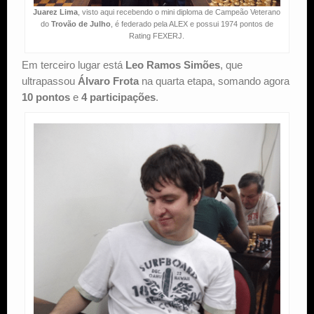
Juarez Lima
, visto aqui recebendo o mini diploma de Campeão Veterano
do
Trovão de Julho
, é federado pela ALEX e possui 1974 pontos de
Rating FEXERJ.
Em terceiro lugar está
Leo Ramos Simões
, que
ultrapassou
Álvaro Frota
na quarta etapa, somando agora
10 pontos
e
4 participações
.