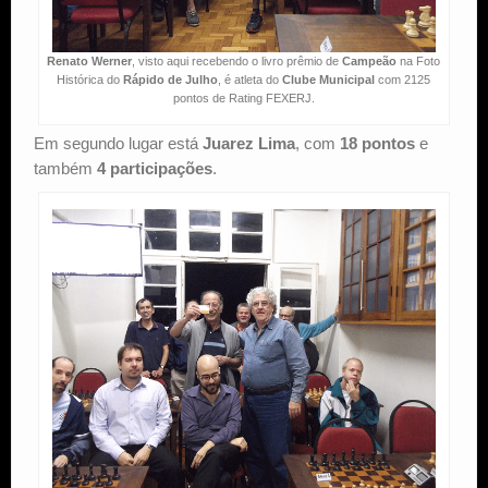
Renato Werner
, visto aqui recebendo o livro prêmio de
Campeão
na Foto
Histórica do
Rápido de Julho
, é atleta do
Clube Municipal
com 2125
pontos de Rating FEXERJ.
Em segundo lugar está
Juarez Lima
, com
18 pontos
e
também
4 participações
.