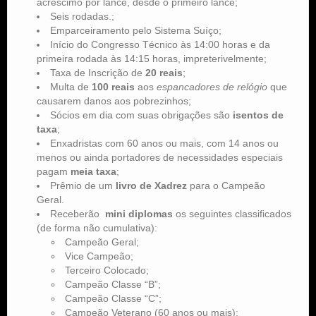
acréscimo por lance, desde o primeiro lance;
Seis rodadas.;
Emparceiramento pelo Sistema Suíço;
Início do Congresso Técnico às 14:00 horas e da
primeira rodada às 14:15 horas, impreterivelmente;
Taxa de Inscrição de
20 reais
;
Multa de
100 reais
aos
espancadores de relógio
que
causarem danos aos pobrezinhos;
Sócios em dia com suas obrigações são
isentos de
taxa
;
Enxadristas com 60 anos ou mais, com 14 anos ou
menos ou ainda portadores de necessidades especiais
pagam
meia taxa
;
Prêmio de um
livro de Xadrez
para o Campeão
Geral.
Receberão
mini diplomas
os seguintes classificados
(de forma não cumulativa):
Campeão Geral;
Vice Campeão;
Terceiro Colocado;
Campeão Classe “B”;
Campeão Classe “C”;
Campeão Veterano (60 anos ou mais);