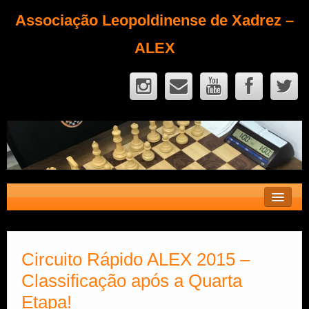
Associação Leopoldinense de Xadrez –
ALEX
Contato
Fique Sócio
Circuito Rápido ALEX 2015 –
Classificação após a Quarta
Quem Somos?
Etapa!
Calendário