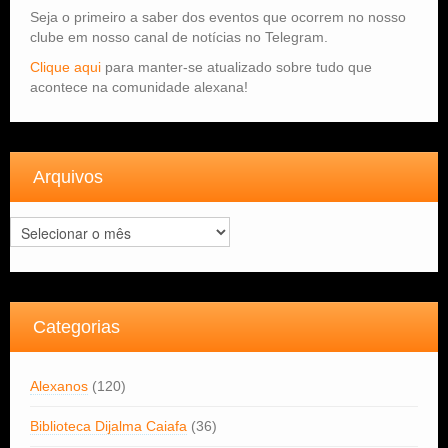
Seja o primeiro a saber dos eventos que ocorrem no nosso
clube em nosso canal de notícias no Telegram.
Clique aqui
para manter-se atualizado sobre tudo que
acontece na comunidade alexana!
Arquivos
Arquivos
Categorias
Alexanos
(120)
Biblioteca Dijalma Caiafa
(36)