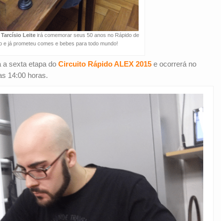
X
Tarcísio Leite
irá comemorar seus 50 anos no Rápido de
 e já prometeu comes e bebes para todo mundo!
 a sexta etapa do
Circuito Rápido ALEX 2015
e ocorrerá no
as 14:00 horas.