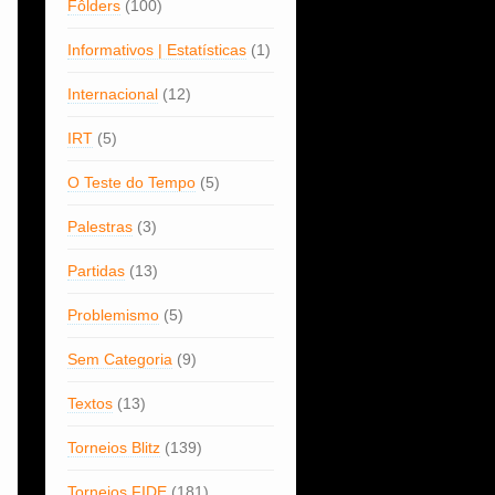
Fôlders
(100)
Informativos | Estatísticas
(1)
Internacional
(12)
IRT
(5)
O Teste do Tempo
(5)
Palestras
(3)
Partidas
(13)
Problemismo
(5)
Sem Categoria
(9)
Textos
(13)
Torneios Blitz
(139)
Torneios FIDE
(181)