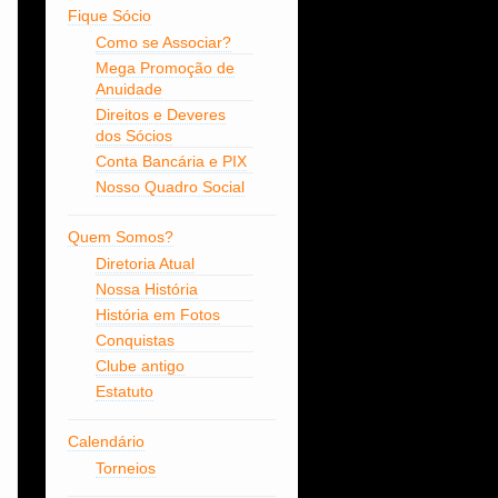
Fique Sócio
Como se Associar?
Mega Promoção de
Anuidade
Direitos e Deveres
dos Sócios
Conta Bancária e PIX
Nosso Quadro Social
Quem Somos?
Diretoria Atual
Nossa História
História em Fotos
Conquistas
Clube antigo
Estatuto
Calendário
Torneios