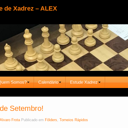
e de Xadrez – ALEX
Quem Somos?
Calendário
Estude Xadrez
 de Setembro!
Alvaro Frota
Publicado em
Fôlders
,
Torneios Rápidos