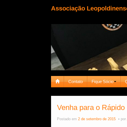
Associação Leopoldinens
Contato
Fique Sócio
Venha para o Rápido
Postado em
2 de setembro de 2015
por