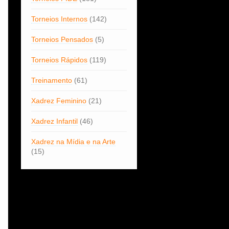
Torneios Internos
(142)
Torneios Pensados
(5)
Torneios Rápidos
(119)
Treinamento
(61)
Xadrez Feminino
(21)
Xadrez Infantil
(46)
Xadrez na Mídia e na Arte
(15)