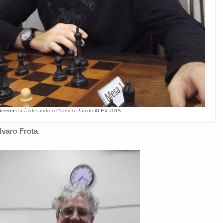
Werner
está liderando o Circuito Rápido ALEX 2015
lvaro Frota
.