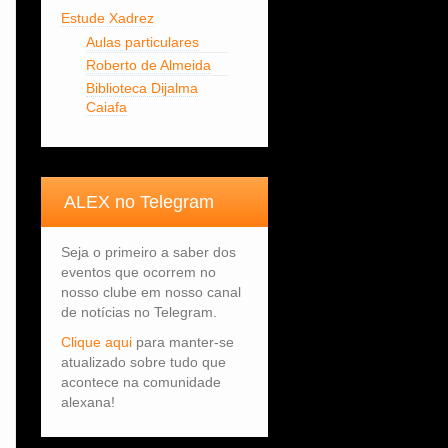
Estude Xadrez
Aulas particulares
Roberto de Almeida
Biblioteca Dijalma
Caiafa
ALEX no Telegram
Seja o primeiro a saber dos
eventos que ocorrem no
nosso clube em nosso canal
de notícias no Telegram.
Clique aqui
para manter-se
atualizado sobre tudo que
acontece na comunidade
alexana!