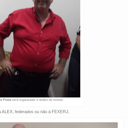
ro Frota
será organizador e árbitro do evento.
da ALEX, federados ou não à FEXERJ.