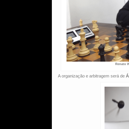
Renato 
A organização e arbitragem será de
Á