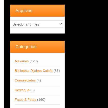
Arquivos
Arquivos
Categorias
Alexanos
(120)
Biblioteca Dijalma Caiafa
(36)
Comunicados
(4)
Destaque
(5)
Fatos & Fotos
(160)