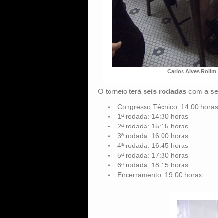
Carlos Alves Rolim
O torneio terá
seis rodadas
com a se
Congresso Técnico: 14:00 horas
1ª rodada: 14:30 horas
2ª rodada: 15:15 horas
3ª rodada: 16:00 horas
4ª rodada: 16:45 horas
5ª rodada: 17:30 horas
6ª rodada: 18:15 horas
Encerramento: 19:00 horas