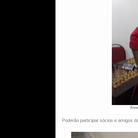
Álva
Poderão participar sócios e amigos 