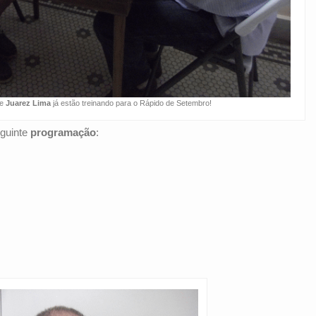
e
Juarez Lima
já estão treinando para o Rápido de Setembro!
guinte
programação
: