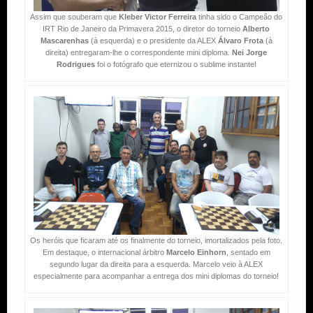
Assim que souberam que
Kleber Victor Ferreira
tinha sido o Campeão do
IRT Rio de Janeiro da Primavera 2015, o diretor do torneio
Alberto
Mascarenhas
(à esquerda) e o presidente da ALEX
Álvaro Frota
(à
direita) entregaram-lhe o correspondente mini diploma.
Nei Jorge
Rodrigues
foi o fotógrafo que eternizou o sublime instante!
Os heróis que ficaram até os finalmente do torneio, imortalizados pela foto.
Em destaque, o internacional árbitro
Marcelo Einhorn
, sentado em
segundo lugar da direita para a esquerda. Marcelo veio à ALEX
especialmente para acompanhar a entrega dos mini diplomas do torneio!