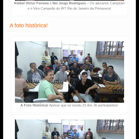
Kleber Victor Ferreira
e
Nei Jorge Rodrigues
– Os alexanos Campeão
e o Vice Campeão do IRT Rio de Janeiro da Primavera!
A foto histórica!
A Foto Histórica!
Apesar que só reuniu 23 dos 36 participantes!