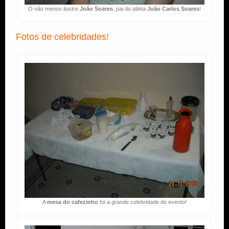
O não menos ilustre
João Soares
, pai do atleta
João Carlos Soares
!
Fotos de celebridades!
A
mesa do cafezinho
foi a grande celebridade do evento!