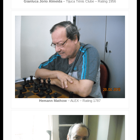
Gianluca Jório Almeida
– Tijuca Tênis Clube – Rating 1956
Hemann Mathow
– ALEX – Rating 1787