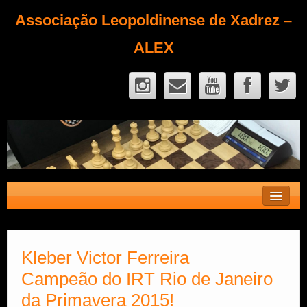
Associação Leopoldinense de Xadrez –
ALEX
Contato
Fique Sócio
Kleber Victor Ferreira
Campeão do IRT Rio de Janeiro
Quem Somos?
da Primavera 2015!
Calendário