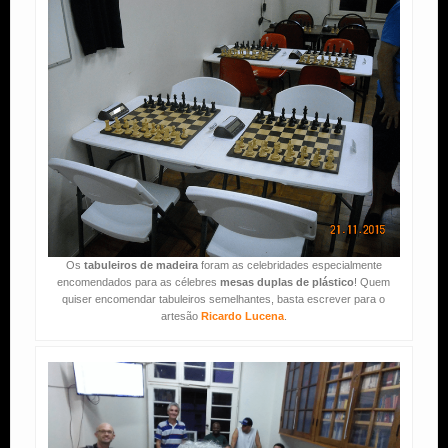
Os
tabuleiros de madeira
foram as celebridades especialmente
encomendados para as célebres
mesas duplas de plástico
! Quem
quiser encomendar tabuleiros semelhantes, basta escrever para o
artesão
Ricardo Lucena
.