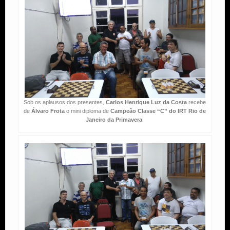
Sob os aplausos dos presentes,
Carlos Henrique Luz da Costa
recebe
de
Álvaro Frota
o mini diploma de
Campeão Classe “C” do IRT Rio de
Janeiro da Primavera
!