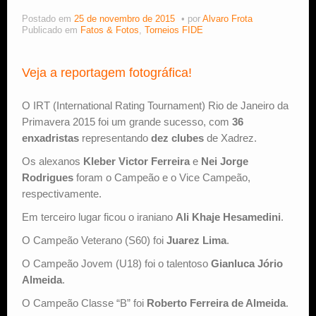
Postado em
25 de novembro de 2015
por
Alvaro Frota
Estude Xadrez
Publicado em
Fatos & Fotos
,
Torneios FIDE
Veja a reportagem fotográfica!
O IRT (International Rating Tournament) Rio de Janeiro da
Primavera 2015 foi um grande sucesso, com
36
enxadristas
representando
dez clubes
de Xadrez.
Os alexanos
Kleber Victor Ferreira
e
Nei Jorge
Rodrigues
foram o Campeão e o Vice Campeão,
respectivamente.
Em terceiro lugar ficou o iraniano
Ali Khaje Hesamedini
.
O Campeão Veterano (S60) foi
Juarez Lima
.
O Campeão Jovem (U18) foi o talentoso
Gianluca Jório
Almeida
.
O Campeão Classe “B” foi
Roberto Ferreira de Almeida
.