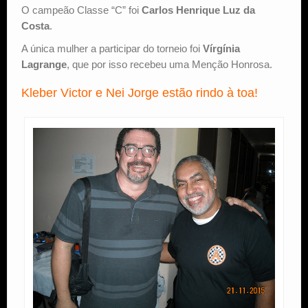
O campeão Classe “C” foi
Carlos Henrique Luz da
Costa
.
A única mulher a participar do torneio foi
Vírgínia
Lagrange
, que por isso recebeu uma Menção Honrosa.
Kleber Victor e Nei Jorge estão rindo à toa!