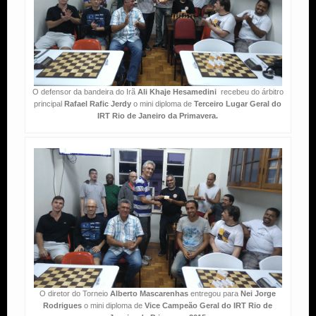
O defensor da bandeira do Irã
Ali Khaje Hesamedini
recebeu do árbitro
principal
Rafael Rafic Jerdy
o mini diploma de
Terceiro Lugar Geral do
IRT Rio de Janeiro da Primavera.
O diretor do Torneio
Alberto Mascarenhas
entregou para
Nei Jorge
Rodrigues
o mini diploma de
Vice Campeão Geral do IRT Rio de