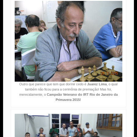
Outro que parece que tem que dormir cedo é
Juarez Lima
, o qual
também não ficou para a cerimônia de premiação! Mas foi,
merecidamente, o
Campeão Veterano do IRT Rio de Janeiro da
Primavera 2015!