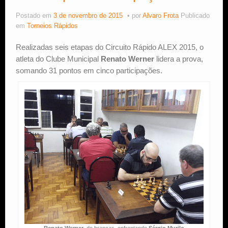
Postado em
3 de novembro de 2015
por
Alvaro Frota
Publicado
Estude Xadrez
em
Torneios Rápidos
Realizadas seis etapas do Circuito Rápido ALEX 2015, o
atleta do Clube Municipal
Renato Werner
lidera a prova,
somando 31 pontos em cinco participações.
Renato Werner
, de brancas, enfrentando
Sérgio Murilo