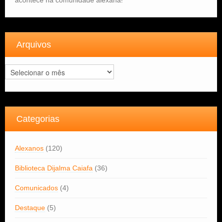
Arquivos
Arquivos
Categorias
Alexanos
(120)
Biblioteca Dijalma Caiafa
(36)
Comunicados
(4)
Destaque
(5)