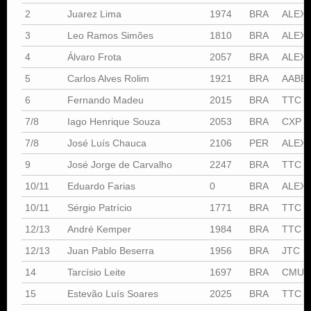
2
Juarez Lima
1974
BRA
ALEX
3
Leo Ramos Simões
1810
BRA
ALEX
4
Álvaro Frota
2057
BRA
ALEX
5
Carlos Alves Rolim
1921
BRA
AABB
6
Fernando Madeu
2015
BRA
TTC
7/8
Iago Henrique Souza
2053
BRA
CXP
7/8
José Luís Chauca
2106
PER
ALEX
9
José Jorge de Carvalho
2247
BRA
TTC
10/11
Eduardo Farias
0
BRA
ALEX
10/11
Sérgio Patrício
1771
BRA
TTC
12/13
André Kemper
1984
BRA
TTC
12/13
Juan Pablo Beserra
1956
BRA
JTC
14
Tarcísio Leite
1697
BRA
CMUN
15
Estevão Luís Soares
2025
BRA
TTC