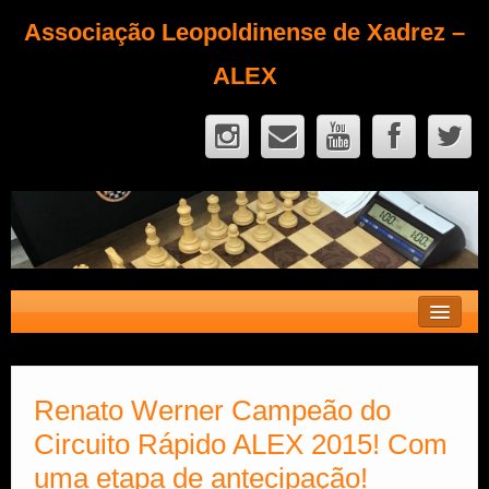
Associação Leopoldinense de Xadrez –
ALEX
Contato
Fique Sócio
Renato Werner Campeão do
Circuito Rápido ALEX 2015! Com
Quem Somos?
uma etapa de antecipação!
Calendário