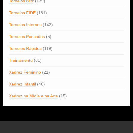
Torneios Blitz
(139)
Torneios FIDE
(181)
Torneios Internos
(142)
Torneios Pensados
(5)
Torneios Rápidos
(119)
Treinamento
(61)
Xadrez Feminino
(21)
Xadrez Infantil
(46)
Xadrez na Mídia e na Arte
(15)