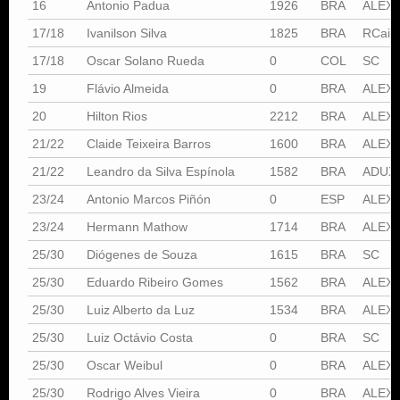
16
Antonio Padua
1926
BRA
ALEX
17/18
Ivanilson Silva
1825
BRA
RCais
17/18
Oscar Solano Rueda
0
COL
SC
19
Flávio Almeida
0
BRA
ALEX
20
Hilton Rios
2212
BRA
ALEX
21/22
Claide Teixeira Barros
1600
BRA
ALEX
21/22
Leandro da Silva Espínola
1582
BRA
ADUX
23/24
Antonio Marcos Piñón
0
ESP
ALEX
23/24
Hermann Mathow
1714
BRA
ALEX
25/30
Diógenes de Souza
1615
BRA
SC
25/30
Eduardo Ribeiro Gomes
1562
BRA
ALEX
25/30
Luiz Alberto da Luz
1534
BRA
ALEX
25/30
Luiz Octávio Costa
0
BRA
SC
25/30
Oscar Weibul
0
BRA
ALEX
25/30
Rodrigo Alves Vieira
0
BRA
ALEX