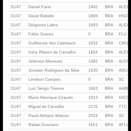
31/47
Daniel Faria
1402
BRA
ALEX
31/47
David Rabello
1809
BRA
HSCE
31/47
Diógenes Labre
1693
BRA
ALEX
31/47
Fábio Soares
0
BRA
FLU
31/47
Guilherme Von Calmbach
1633
BRA
CMUN
31/47
Irahy Ribeiro de Carvalho
1654
BRA
ALEX
31/47
Jeferson Menezes
1482
BRA
ALEX
31/47
Jonatan Rodrigues da Silva
1520
BRA
ADUX
31/47
Lenilson Campos
0
BRA
SC
31/47
Luiz Sérgio Tiomno
1663
BRA
AABB
31/47
Mario Henrique Ciraudo
1913
BRA
HXCE
31/47
Miguel de Carvalho
2176
BRA
TTC
31/47
Paulo Adriano Matozo
2019
BRA
SC
31/47
Rafael Graciano
1651
BRA
AFLU