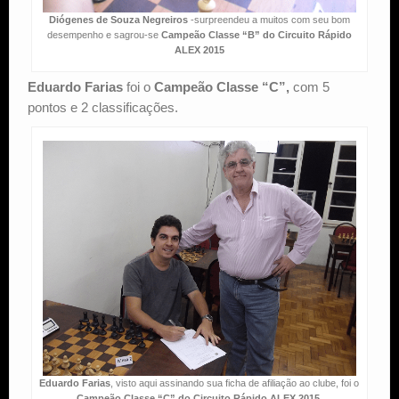
Diógenes de Souza Negreiros
-surpreendeu a muitos com seu bom
desempenho e sagrou-se
Campeão Classe “B” do Circuito Rápido
ALEX 2015
Eduardo Farias
foi o
Campeão Classe “C”,
com 5
pontos e 2 classificações.
Eduardo Farias
, visto aqui assinando sua ficha de afiliação ao clube, foi o
Campeão Classe “C” do Circuito Rápido ALEX 2015.