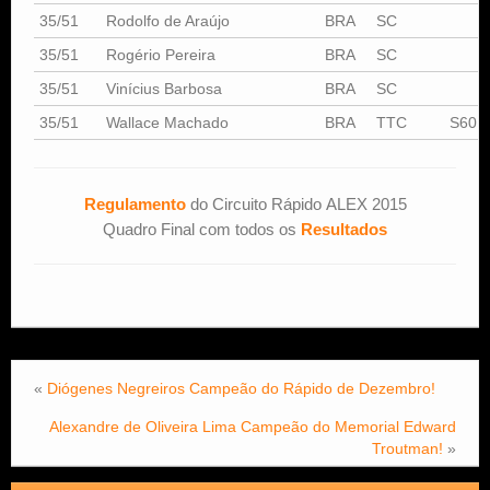
35/51
Rodolfo de Araújo
BRA
SC
35/51
Rogério Pereira
BRA
SC
35/51
Vinícius Barbosa
BRA
SC
35/51
Wallace Machado
BRA
TTC
S60
Regulamento
do Circuito Rápido ALEX 2015
Quadro Final com todos os
Resultados
«
Diógenes Negreiros Campeão do Rápido de Dezembro!
Alexandre de Oliveira Lima Campeão do Memorial Edward
Troutman!
»