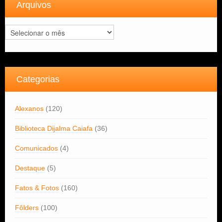
Arquivos
Arquivos
Categorias
Alexanos
(120)
Biblioteca Dijalma Caiafa
(36)
Comunicados
(4)
Destaque
(5)
Fatos & Fotos
(160)
Fôlders
(100)