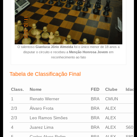
O talentoso
Gianluca Jório Almeida
foi o único menor de 18 anos a
disputar o circuito e recebeu a
Menção Honrosa Jovem
em
reconhecimento ao fato
Tabela de Classificação Final
Class.
Nome
FED
Clube
Idad
1
Renato Werner
BRA
CMUN
2/3
Álvaro Frota
BRA
ALEX
2/3
Leo Ramos Simões
BRA
ALEX
4
Juarez Lima
BRA
ALEX
S60
5
Carlos Alves Rolim
BRA
ALEX
S80