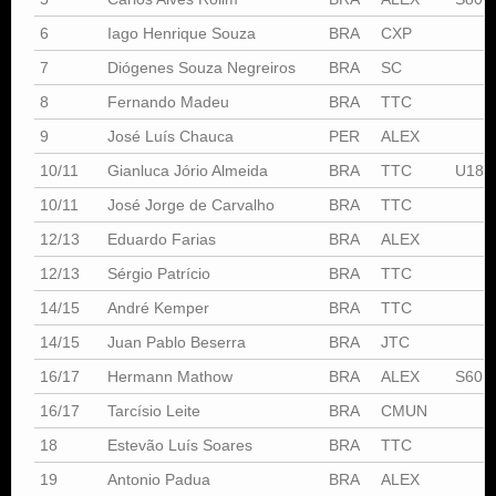
6
Iago Henrique Souza
BRA
CXP
7
Diógenes Souza Negreiros
BRA
SC
8
Fernando Madeu
BRA
TTC
9
José Luís Chauca
PER
ALEX
10/11
Gianluca Jório Almeida
BRA
TTC
U18
10/11
José Jorge de Carvalho
BRA
TTC
12/13
Eduardo Farias
BRA
ALEX
12/13
Sérgio Patrício
BRA
TTC
14/15
André Kemper
BRA
TTC
14/15
Juan Pablo Beserra
BRA
JTC
16/17
Hermann Mathow
BRA
ALEX
S60
16/17
Tarcísio Leite
BRA
CMUN
18
Estevão Luís Soares
BRA
TTC
19
Antonio Padua
BRA
ALEX