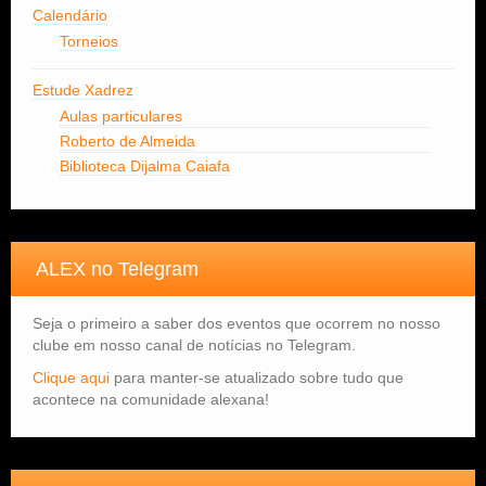
Calendário
Torneios
Estude Xadrez
Aulas particulares
Roberto de Almeida
Biblioteca Dijalma Caiafa
ALEX no Telegram
Seja o primeiro a saber dos eventos que ocorrem no nosso
clube em nosso canal de notícias no Telegram.
Clique aqui
para manter-se atualizado sobre tudo que
acontece na comunidade alexana!