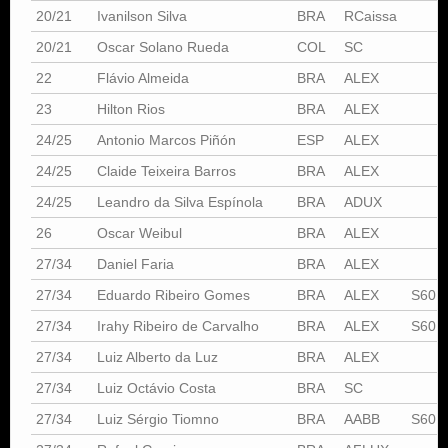
20/21
Ivanilson Silva
BRA
RCaissa
20/21
Oscar Solano Rueda
COL
SC
22
Flávio Almeida
BRA
ALEX
23
Hilton Rios
BRA
ALEX
24/25
Antonio Marcos Piñón
ESP
ALEX
24/25
Claide Teixeira Barros
BRA
ALEX
24/25
Leandro da Silva Espínola
BRA
ADUX
26
Oscar Weibul
BRA
ALEX
27/34
Daniel Faria
BRA
ALEX
27/34
Eduardo Ribeiro Gomes
BRA
ALEX
S60
27/34
Irahy Ribeiro de Carvalho
BRA
ALEX
S60
27/34
Luiz Alberto da Luz
BRA
ALEX
27/34
Luiz Octávio Costa
BRA
SC
27/34
Luiz Sérgio Tiomno
BRA
AABB
S60