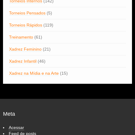
Torneios Internos
(142)
Torneios Pensados
(5)
Torneios Rápidos
(119)
Treinamento
(61)
Xadrez Feminino
(21)
Xadrez Infantil
(46)
Xadrez na Mídia e na Arte
(15)
Meta
Acessar
Feed de posts