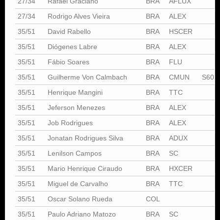
27/34
Rafael Graciano
BRA
AFLUX
27/34
Rodrigo Alves Vieira
BRA
ALEX
35/51
David Rabello
BRA
HSCER
35/51
Diógenes Labre
BRA
ALEX
35/51
Fábio Soares
BRA
FLU
35/51
Guilherme Von Calmbach
BRA
CMUN
S60
35/51
Henrique Mangini
BRA
TTC
35/51
Jeferson Menezes
BRA
ALEX
35/51
Job Rodrigues
BRA
ALEX
35/51
Jonatan Rodrigues Silva
BRA
ADUX
35/51
Lenilson Campos
BRA
SC
35/51
Mario Henrique Ciraudo
BRA
HXCER
35/51
Miguel de Carvalho
BRA
TTC
35/51
Oscar Solano Rueda
COL
35/51
Paulo Adriano Matozo
BRA
SC