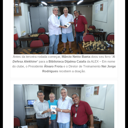
Antes da terceira rodada começar,
Márcio Netto Baeta
doou seu livro
“
A
Defesa Alekhine
“
para a
Biblioteca Dijalma Caiafa
da ALEX – Em nome
do clube, o Presidente
Álvaro Frota
e o Diretor de Treinamento
Nei Jorge
Rodrigues
recebem a doação.