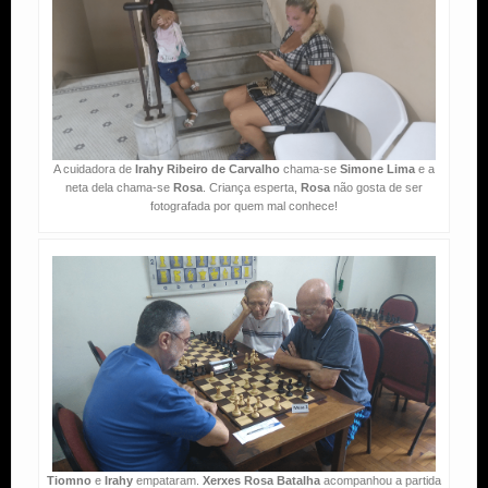
A cuidadora de
Irahy Ribeiro de Carvalho
chama-se
Simone Lima
e a
neta dela chama-se
Rosa
. Criança esperta,
Rosa
não gosta de ser
fotografada por quem mal conhece!
Tiomno
e
Irahy
empataram.
Xerxes Rosa Batalha
acompanhou a partida