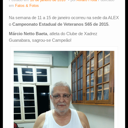
Postado em
18 de janeiro de 2016
por
Alvaro Frota
Publicado
em
Fatos & Fotos
Estude Xadrez
Na semana de 11 a 15 de janeiro ocorreu na sede da ALEX
o
Campeonato Estadual de Veteranos S65 de 2015
.
Márcio Netto Baeta
, atleta do Clube de Xadrez
Guanabara, sagrou-se Campeão!