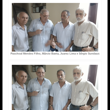
Paschoal Mendes Filho, Márcio Baeta, Juarez Lima e Sérgio Sundaus