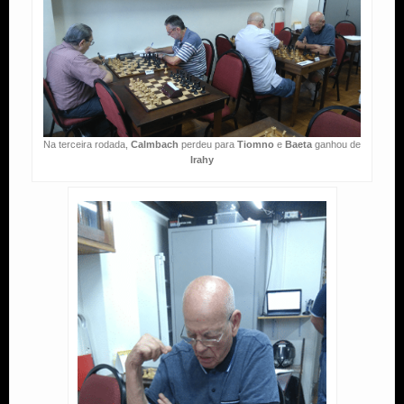
Na terceira rodada,
Calmbach
perdeu para
Tiomno
e
Baeta
ganhou de
Irahy