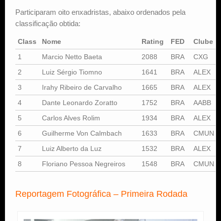
Participaram oito enxadristas, abaixo ordenados pela
classificação obtida:
Class
Nome
Rating
FED
Clube
1
Marcio Netto Baeta
2088
BRA
CXG
2
Luiz Sérgio Tiomno
1641
BRA
ALEX
3
Irahy Ribeiro de Carvalho
1665
BRA
ALEX
4
Dante Leonardo Zoratto
1752
BRA
AABB
5
Carlos Alves Rolim
1934
BRA
ALEX
6
Guilherme Von Calmbach
1633
BRA
CMUN
7
Luiz Alberto da Luz
1532
BRA
ALEX
8
Floriano Pessoa Negreiros
1548
BRA
CMUN
Reportagem Fotográfica – Primeira Rodada