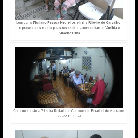
bem como
Floriano Pessoa Negreiros
e
Irahy Ribeiro de Carvalho
,
representados na foto pelas respectivas acompanhantes
Vanilda
e
Simone Lima
Começou então a Primeira Rodada do Campeonato Estadual de Veteranos
S65 da FEXERJ