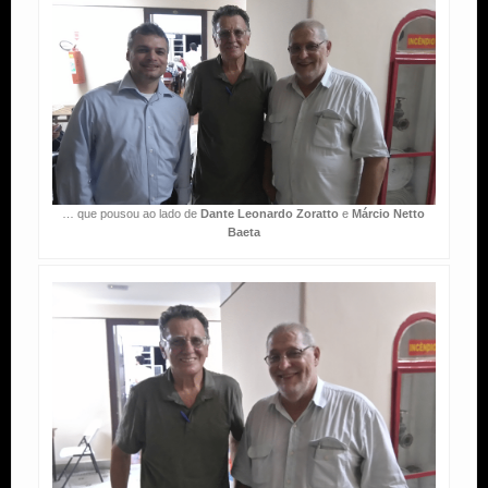
… que pousou ao lado de
Dante Leonardo Zoratto
e
Márcio Netto
Baeta