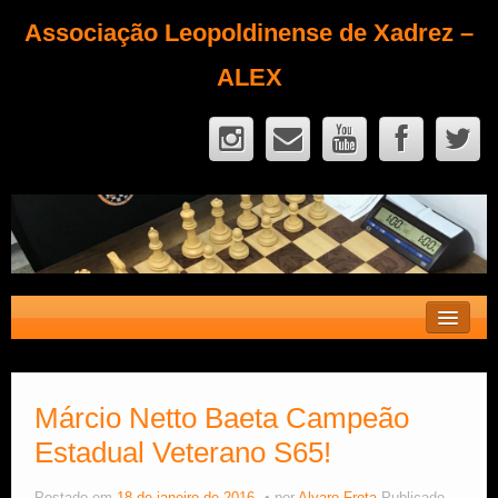
Associação Leopoldinense de Xadrez –
ALEX
Contato
Fique Sócio
Márcio Netto Baeta Campeão
Estadual Veterano S65!
Quem Somos?
Calendário