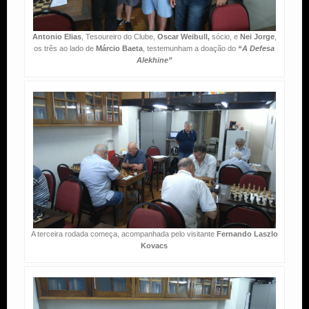
Antonio Elias
, Tesoureiro do Clube,
Oscar Weibull,
sócio, e
Nei Jorge
,
os três ao lado de
Márcio Baeta
, testemunham a doação do
“A Defesa
Alekhine”
A terceira rodada começa, acompanhada pelo visitante
Fernando Laszlo
Kovacs