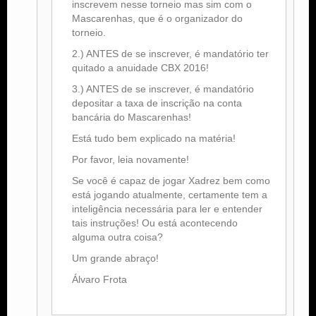
inscrevem nesse torneio mas sim com o
Mascarenhas, que é o organizador do
torneio.
2.) ANTES de se inscrever, é mandatório ter
quitado a anuidade CBX 2016!
3.) ANTES de se inscrever, é mandatório
depositar a taxa de inscrição na conta
bancária do Mascarenhas!
Está tudo bem explicado na matéria!
Por favor, leia novamente!
Se você é capaz de jogar Xadrez bem como
está jogando atualmente, certamente tem a
inteligência necessária para ler e entender
tais instruções! Ou está acontecendo
alguma outra coisa?
Um grande abraço!
Álvaro Frota