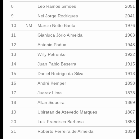
8
Leo Ramos Simões
2051
9
Nei Jorge Rodrigues
2041
10
NM
Marcio Netto Baeta
1976
11
Gianluca Jório Almeida
1963
12
Antonio Padua
1948
13
Willy Petrenko
1922
14
Juan Pablo Beserra
1915
15
Daniel Rodrigo da Silva
1913
16
André Kemper
1898
17
Juarez Lima
1878
18
Allan Siqueira
1869
19
Ubiratan de Azevedo Marques
1867
20
Luiz Francisco Barbosa
1853
21
Roberto Ferreira de Almeida
1839