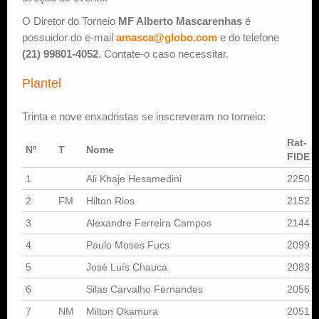
O Diretor do Torneio
MF Alberto Mascarenhas
é
possuidor do e-mail
amasca@globo.com
e do telefone
(21) 99801-4052
. Contate-o caso necessitar.
Plantel
Trinta e nove enxadristas se inscreveram no torneio:
Rat-
Nº
T
Nome
FIDE
1
Ali Khaje Hesamedini
2250
2
FM
Hilton Rios
2152
3
Alexandre Ferreira Campos
2144
4
Paulo Moses Fucs
2099
5
José Luís Chauca
2083
6
Silas Carvalho Fernandes
2056
7
NM
Milton Okamura
2051