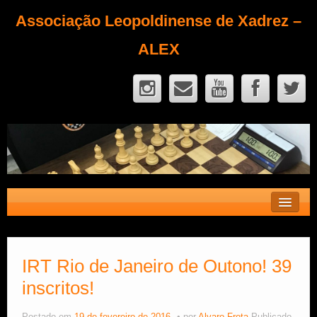
Associação Leopoldinense de Xadrez –
ALEX
Contato
Fique Sócio
IRT Rio de Janeiro de Outono! 39
inscritos!
Quem Somos?
Calendário