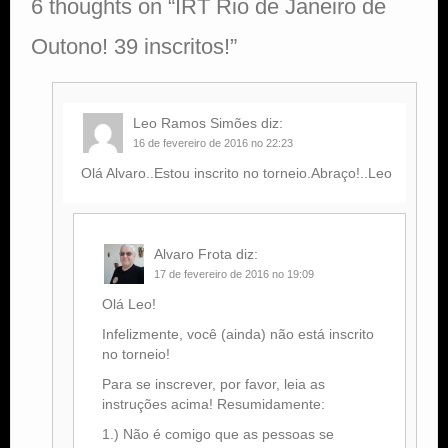
6 thoughts on “
IRT Rio de Janeiro de
Outono! 39 inscritos!
”
Leo Ramos Simões
diz:
16 de fevereiro de 2016 no 22:23
Olá Alvaro..Estou inscrito no torneio.Abraço!..Leo
Alvaro Frota
diz:
17 de fevereiro de 2016 no 19:09
Olá Leo!
Infelizmente, você (ainda) não está inscrito
no torneio!
Para se inscrever, por favor, leia as
instruções acima! Resumidamente:
1.) Não é comigo que as pessoas se