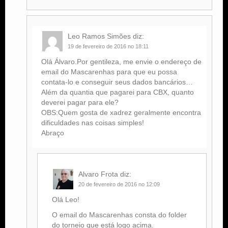
Leo Ramos Simões
diz:
19 de fevereiro de 2016 no 18:11
Olá Álvaro.Por gentileza, me envie o endereço de
email do Mascarenhas para que eu possa
contata-lo e conseguir seus dados bancários…
Além da quantia que pagarei para CBX, quanto
deverei pagar para ele?
OBS:Quem gosta de xadrez geralmente encontra
dificuldades nas coisas simples!
Abraço
Alvaro Frota
diz:
20 de fevereiro de 2016 no 12:09
Olá Leo!
O email do Mascarenhas consta do folder
do torneio que está logo acima.