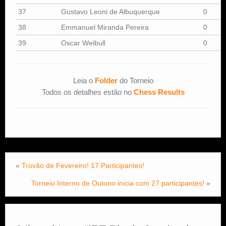
37
Gustavo Leoni de Albuquerque
0
38
Emmanuel Miranda Pereira
0
39
Oscar Weibull
0
Leia o
Folder
do Torneio
Todos os detalhes estão no
Chess Results
«
Trovão de Fevereiro! 17 Participantes!
Torneio Interno de Outono inicia com 27 participantes!
»