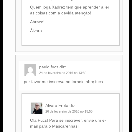
Quem joga Xadrez tem que aprender a ler
as coisas com a devida atenção!
Abraço!
Álvaro
paulo fucs
diz:
24 de fevereiro de 2016 no 13:30
por favor me inscreva no torneio.abrç fucs
Alvaro Frota
diz:
26 de fevereiro de 2016 no 15:55
Olá Fucs! Para se inscrever, envie um e-
mail para o Mascarenhas!