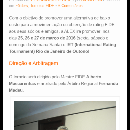
Postado em
19 de fevereiro de 2016
por
Alvaro Frota
Publicado
em
Fôlders
,
Torneios FIDE
6 Comentários
Estude Xadrez
Com o objetivo de promover uma alternativa de baixo
custo para a movimentação ou obtenção de rating FIDE
aos seus sócios e amigos, a ALEX irá promover nos
dias
25, 26 e 27 de março de 2016
(sexta, sábado e
domingo da Semana Santa) o
IRT (International Rating
Tournament) Rio de Janeiro de Outono
!
Direção e Arbitragem
O torneio será dirigido pelo Mestre FIDE
Alberto
Mascarenhas
e arbitrado pelo Árbitro Regional
Fernando
Madeu
.