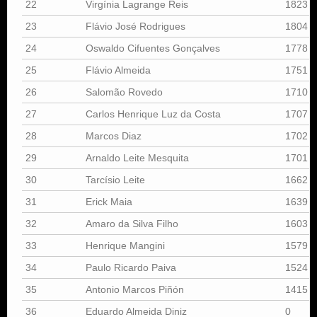
22
Virgínia Lagrange Reis
1823
23
Flávio José Rodrigues
1804
24
Oswaldo Cifuentes Gonçalves
1778
25
Flávio Almeida
1751
26
Salomão Rovedo
1710
27
Carlos Henrique Luz da Costa
1707
28
Marcos Diaz
1702
29
Arnaldo Leite Mesquita
1701
30
Tarcísio Leite
1662
31
Erick Maia
1639
32
Amaro da Silva Filho
1603
33
Henrique Mangini
1579
34
Paulo Ricardo Paiva
1524
35
Antonio Marcos Piñón
1415
36
Eduardo Almeida Diniz
0