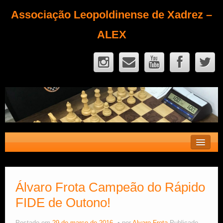
Associação Leopoldinense de Xadrez –
ALEX
Contato
Fique Sócio
Álvaro Frota Campeão do Rápido
FIDE de Outono!
Quem Somos?
Calendário