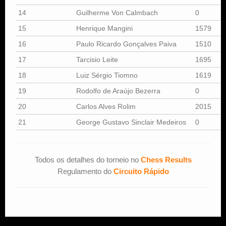
14
Guilherme Von Calmbach
0
15
Henrique Mangini
1579
16
Paulo Ricardo Gonçalves Paiva
1510
17
Tarcisio Leite
1695
18
Luiz Sérgio Tiomno
1619
19
Rodolfo de Araújo Bezerra
0
20
Carlos Alves Rolim
2015
21
George Gustavo Sinclair Medeiros
0
Todos os detalhes do torneio no
Chess Results
Regulamento do
Circuito Rápido