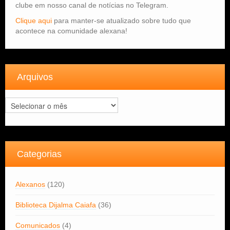
clube em nosso canal de notícias no Telegram.
Clique aqui
para manter-se atualizado sobre tudo que
acontece na comunidade alexana!
Arquivos
Arquivos
Categorias
Alexanos
(120)
Biblioteca Dijalma Caiafa
(36)
Comunicados
(4)