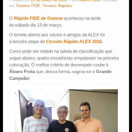
Postado em
29 de março de 2016
por
Alvaro Frota
Publicado
em
Torneios FIDE
,
Torneios Rápidos
Estude Xadrez
O
Rápido FIDE de Outono
aconteceu na tarde
do sábado dia 19 de março.
O torneio aberto aos sócios e amigos da ALEX foi
a terceira etapa do
Circuito Rápido ALEX 2016
.
Como pode ser notado na tabela de classificação que
segue abaixo, quatro enxadristas empataram na primeira
colocação. O melhor critério de desempate coube à
Álvaro Frota
que, dessa forma, sagrou-se o
Grande
Campeão
!