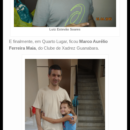
Luiz Estevão Soares
E finalmente, em Quarto Lugar, ficou
Marco Aurélio
Ferreira Maia
, do Clube de Xadrez Guanabara.