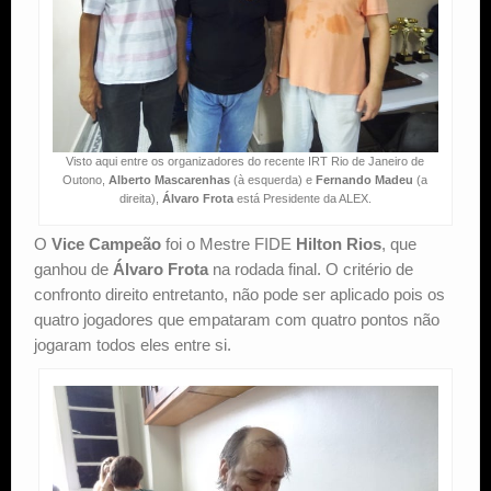
Visto aqui entre os organizadores do recente IRT Rio de Janeiro de
Outono,
Alberto Mascarenhas
(à esquerda) e
Fernando Madeu
(a
direita),
Álvaro Frota
está Presidente da ALEX.
O
Vice Campeão
foi o Mestre FIDE
Hilton Rios
, que
ganhou de
Álvaro Frota
na rodada final. O critério de
confronto direito entretanto, não pode ser aplicado pois os
quatro jogadores que empataram com quatro pontos não
jogaram todos eles entre si.