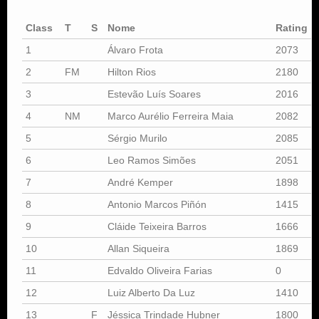
Class
T
S
Nome
Rating
1
Álvaro Frota
2073
2
FM
Hilton Rios
2180
3
Estevão Luís Soares
2016
4
NM
Marco Aurélio Ferreira Maia
2082
5
Sérgio Murilo
2085
6
Leo Ramos Simões
2051
7
André Kemper
1898
8
Antonio Marcos Piñón
1415
9
Cláide Teixeira Barros
1666
10
Allan Siqueira
1869
11
Edvaldo Oliveira Farias
0
12
Luiz Alberto Da Luz
1410
13
F
Jéssica Trindade Hubner
1800