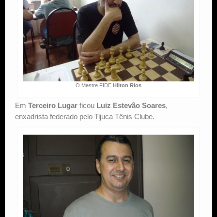
O Mestre FIDE
Hilton Rios
Em
Terceiro Lugar
ficou
Luiz Estevão Soares
,
enxadrista federado pelo Tijuca Tênis Clube.