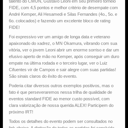
talento do CMUN, Gustavo Leoni em seu primeiro torneio
FIDE, com 4,5 pontos e melhor critério de desempate com
André Kemper, Ali Hesamedi e Silas Fernandes (4o., 5o. e
6o. colocados) e fazendo um excelente bloco de rating
FIDE!
Foi expressivo ver um amigo de longa data e veterano
apaixonado do xadrez, o MN Okamura, vibrando com sua
vitória, ver o jovem Leoni abrir um enorme sorriso e dar um
efusivo aperto de mão no Kemper, após conseguir um duro
empate na última rodada e o terceiro lugar, ver o Luiz
Cifuentes vir de Campos e sair alegre com suas partidas!
São sinais claros do êxito do evento.
Poderia citar diversos outros exemplos positivos, mas o
fato é que perseveraremos nessa trilha de qualidade de
eventos standard FIDE ao menor custo possível, com
clara valorização de nossa querida ALEX! Participem do
próximo IRT!
Todos os detalhes do evento podem ser consultados no
link abaixo. A digitação de todas as partidas foi concluída