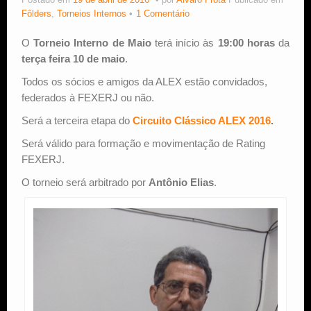
Postado em
19 de abril de 2016
por
Alvaro Frota
Publicado em
Fôlders
,
Torneios Internos
1 Comentário
Estude Xadrez
O
Torneio Interno de Maio
terá início às
19:00 horas
da
terça feira 10 de maio
.
Todos os sócios e amigos da ALEX estão convidados,
federados à FEXERJ ou não.
Será a terceira etapa do
Circuito Clássico ALEX 2016
.
Será válido para formação e movimentação de Rating
FEXERJ.
O torneio será arbitrado por
Antônio Elias
.