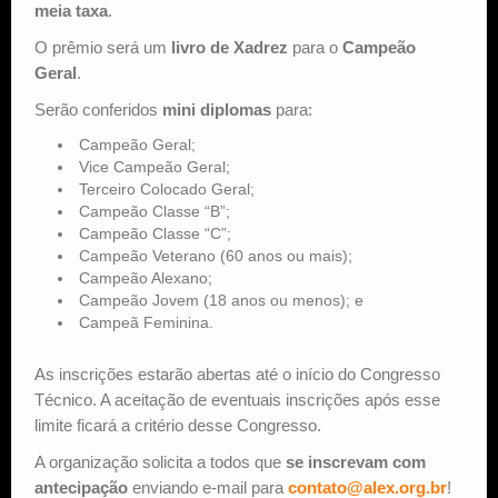
meia taxa
.
O prêmio será um
livro de Xadrez
para o
Campeão
Geral
.
Serão conferidos
mini diplomas
para:
Campeão Geral;
Vice Campeão Geral;
Terceiro Colocado Geral;
Campeão Classe “B”;
Campeão Classe “C”;
Campeão Veterano (60 anos ou mais);
Campeão Alexano;
Campeão Jovem (18 anos ou menos); e
Campeã Feminina.
As inscrições estarão abertas até o início do Congresso
Técnico. A aceitação de eventuais inscrições após esse
limite ficará a critério desse Congresso.
A organização solicita a todos que
se inscrevam com
antecipação
enviando e-mail para
contato@alex.org.br
!