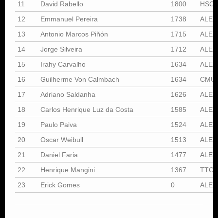
11
David Rabello
1800
HSC
12
Emmanuel Pereira
1738
ALEX
13
Antonio Marcos Piñón
1715
ALEX
14
Jorge Silveira
1712
ALEX
15
Irahy Carvalho
1634
ALEX
16
Guilherme Von Calmbach
1634
CMU
17
Adriano Saldanha
1626
ALEX
18
Carlos Henrique Luz da Costa
1585
ALEX
19
Paulo Paiva
1524
ALEX
20
Oscar Weibull
1513
ALEX
21
Daniel Faria
1477
ALEX
22
Henrique Mangini
1367
TTC
23
Erick Gomes
0
ALEX