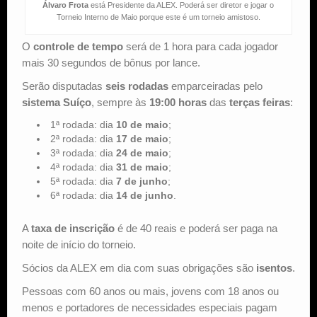
Álvaro Frota
está Presidente da ALEX. Poderá ser diretor e jogar o
Torneio Interno de Maio porque este é um torneio amistoso.
O
controle de tempo
será de 1 hora para cada jogador
mais 30 segundos de bônus por lance.
Serão disputadas
seis rodadas
emparceiradas pelo
sistema Suíço
, sempre às
19:00 horas
das
terças feiras
:
1ª rodada: dia
10 de maio
;
2ª rodada: dia
17 de maio
;
3ª rodada: dia
24 de maio
;
4ª rodada: dia
31 de maio
;
5ª rodada: dia
7 de junho
;
6ª rodada: dia
14 de junho
.
A
taxa de inscrição
é de 40 reais e poderá ser paga na
noite de início do torneio.
Sócios da ALEX em dia com suas obrigações são
isentos
.
Pessoas com 60 anos ou mais, jovens com 18 anos ou
menos e portadores de necessidades especiais pagam