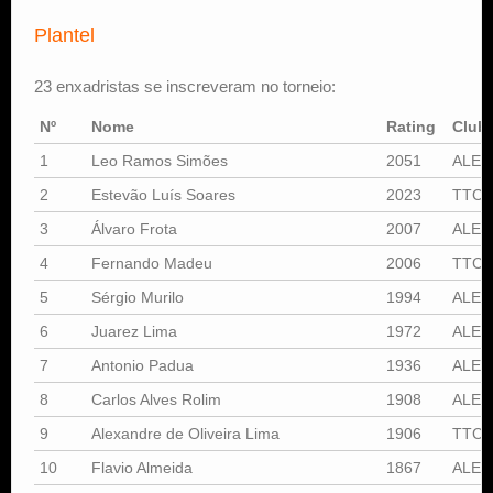
Plantel
23 enxadristas se inscreveram no torneio:
Nº
Nome
Rating
Club
1
Leo Ramos Simões
2051
ALEX
2
Estevão Luís Soares
2023
TTC
3
Álvaro Frota
2007
ALEX
4
Fernando Madeu
2006
TTC
5
Sérgio Murilo
1994
ALEX
6
Juarez Lima
1972
ALEX
7
Antonio Padua
1936
ALEX
8
Carlos Alves Rolim
1908
ALEX
9
Alexandre de Oliveira Lima
1906
TTC
10
Flavio Almeida
1867
ALEX