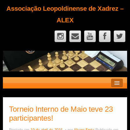
Associação Leopoldinense de Xadrez –
ALEX
Contato
Fique Sócio
Torneio Interno de Maio teve 23
participantes!
Quem Somos?
Calendário