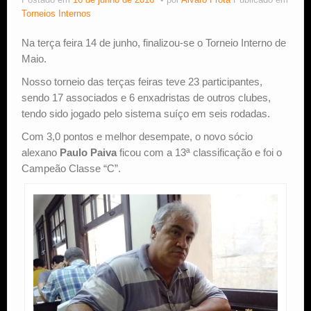
Postado em
16 de junho de 2016
por
Alvaro Frota
Publicado em
Torneios Internos
Estude Xadrez
Na terça feira 14 de junho, finalizou-se o Torneio Interno de
Maio.
Nosso torneio das terças feiras teve 23 participantes,
sendo 17 associados e 6 enxadristas de outros clubes,
tendo sido jogado pelo sistema suíço em seis rodadas.
Com 3,0 pontos e melhor desempate, o novo sócio
alexano
Paulo Paiva
ficou com a 13ª classificação e foi o
Campeão Classe “C”.