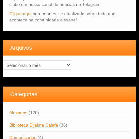
clube em nosso canal de notícias no Telegram.
Clique aqui
para manter-se atualizado sobre tudo que
acontece na comunidade alexana!
Arquivos
Arquivos
Categorias
Alexanos
(120)
Biblioteca Dijalma Caiafa
(36)
Comunicados
(4)