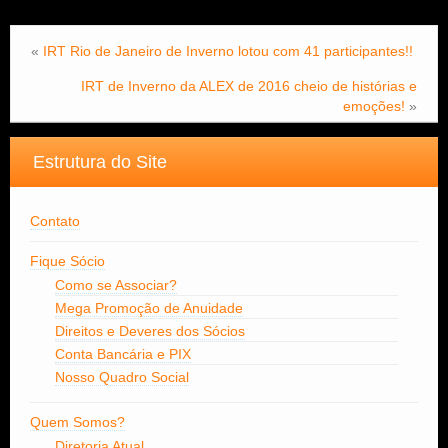
«
IRT Rio de Janeiro de Inverno lotou com 41 participantes!!
IRT de Inverno da ALEX de 2016 cheio de histórias e
emoções!
»
Estrutura do Site
Contato
Fique Sócio
Como se Associar?
Mega Promoção de Anuidade
Direitos e Deveres dos Sócios
Conta Bancária e PIX
Nosso Quadro Social
Quem Somos?
Diretoria Atual