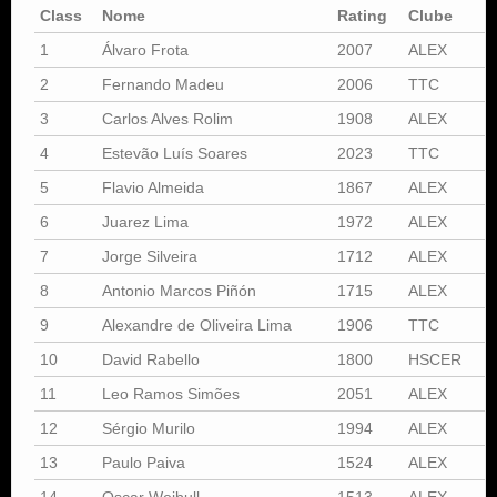
Class
Nome
Rating
Clube
I
1
Álvaro Frota
2007
ALEX
2
Fernando Madeu
2006
TTC
S
3
Carlos Alves Rolim
1908
ALEX
S
4
Estevão Luís Soares
2023
TTC
5
Flavio Almeida
1867
ALEX
6
Juarez Lima
1972
ALEX
S
7
Jorge Silveira
1712
ALEX
S
8
Antonio Marcos Piñón
1715
ALEX
9
Alexandre de Oliveira Lima
1906
TTC
10
David Rabello
1800
HSCER
11
Leo Ramos Simões
2051
ALEX
12
Sérgio Murilo
1994
ALEX
13
Paulo Paiva
1524
ALEX
14
Oscar Weibull
1513
ALEX