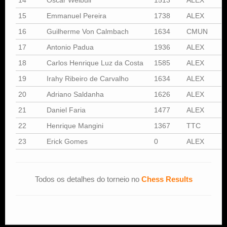
15
Emmanuel Pereira
1738
ALEX
S
16
Guilherme Von Calmbach
1634
CMUN
S
17
Antonio Padua
1936
ALEX
18
Carlos Henrique Luz da Costa
1585
ALEX
19
Irahy Ribeiro de Carvalho
1634
ALEX
S
20
Adriano Saldanha
1626
ALEX
21
Daniel Faria
1477
ALEX
22
Henrique Mangini
1367
TTC
S
23
Erick Gomes
0
ALEX
Todos os detalhes do torneio no
Chess Results