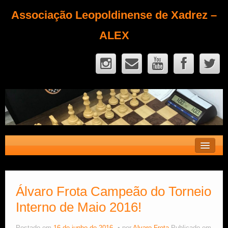
Associação Leopoldinense de Xadrez –
ALEX
Contato
Fique Sócio
Álvaro Frota Campeão do Torneio
Interno de Maio 2016!
Quem Somos?
Calendário