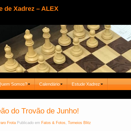
e de Xadrez – ALEX
Quem Somos?
Calendário
Estude Xadrez
ão do Trovão de Junho!
varo Frota
Publicado em
Fatos & Fotos
,
Torneios Blitz