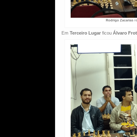
Rodrigo Zacarias
re
Em
Terceiro Lugar
ficou
Álvaro Fro