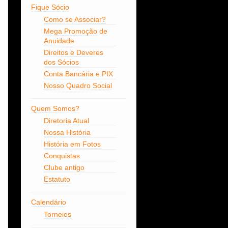
Fique Sócio
Como se Associar?
Mega Promoção de
Anuidade
Direitos e Deveres
dos Sócios
Conta Bancária e PIX
Nosso Quadro Social
Quem Somos?
Diretoria Atual
Nossa História
História em Fotos
Conquistas
Clube antigo
Estatuto
Calendário
Torneios