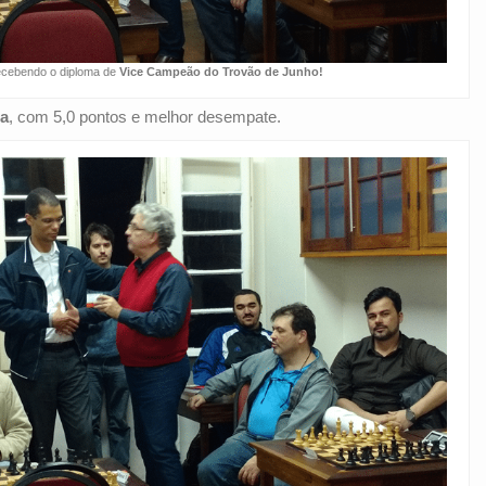
cebendo o diploma de
Vice Campeão do Trovão de Junho!
ta
, com 5,0 pontos e melhor desempate.