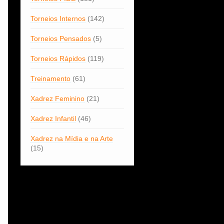
Torneios Internos
(142)
Torneios Pensados
(5)
Torneios Rápidos
(119)
Treinamento
(61)
Xadrez Feminino
(21)
Xadrez Infantil
(46)
Xadrez na Mídia e na Arte
(15)