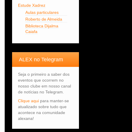
Estude Xadrez
Aulas particulares
Roberto de Almeida
Biblioteca Dijalma
Caiafa
ALEX no Telegram
Seja o primeiro a saber dos
eventos que ocorrem no
nosso clube em nosso canal
de notícias no Telegram.
Clique aqui
para manter-se
atualizado sobre tudo que
acontece na comunidade
alexana!