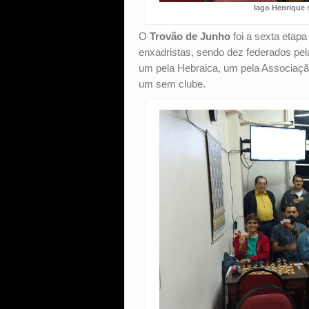
Iago Henrique
r
O
Trovão de Junho
foi a sexta etap
enxadristas, sendo dez federados pel
um pela Hebraica, um pela Associaç
um sem clube.