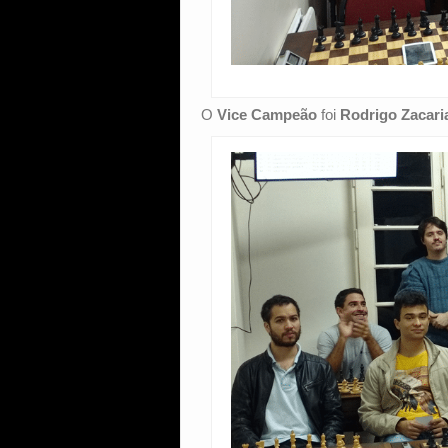
O
Vice Campeão
foi
Rodrigo Zacari