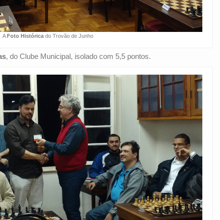
A
Foto Histórica
do Trovão de Junho
as
, do Clube Municipal, isolado com 5,5 pontos.