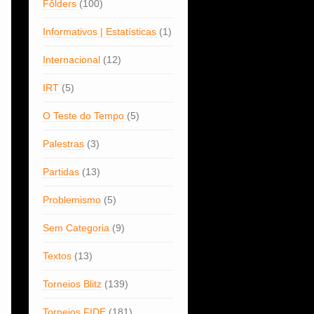
Fôlders
(100)
Informativos | Estatísticas
(1)
Internacional
(12)
IRT
(5)
O Teste do Tempo
(5)
Palestras
(3)
Partidas
(13)
Problemismo
(5)
Sem Categoria
(9)
Textos
(13)
Torneios Blitz
(139)
Torneios FIDE
(181)