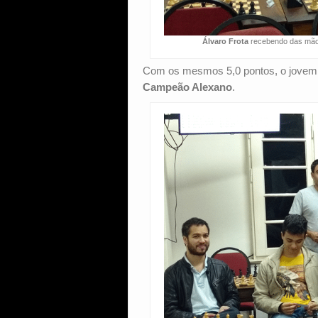
Álvaro Frota
recebendo das mã
Com os mesmos 5,0 pontos, o jovem
Campeão Alexano
.