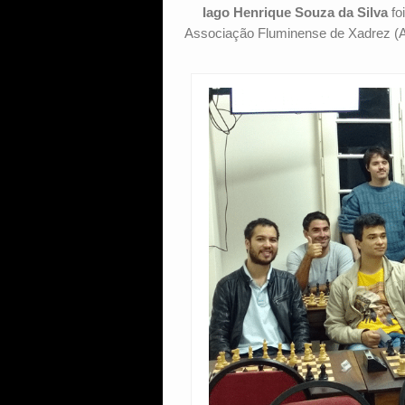
Iago Henrique Souza da Silva
fo
Associação Fluminense de Xadrez (A