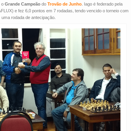
i o
Grande Campeão
do
Trovão de Junho
. Iago é federado pela
FLUX) e fez 6,0 pontos em 7 rodadas, tendo vencido o torneio com
uma rodada de antecipação.