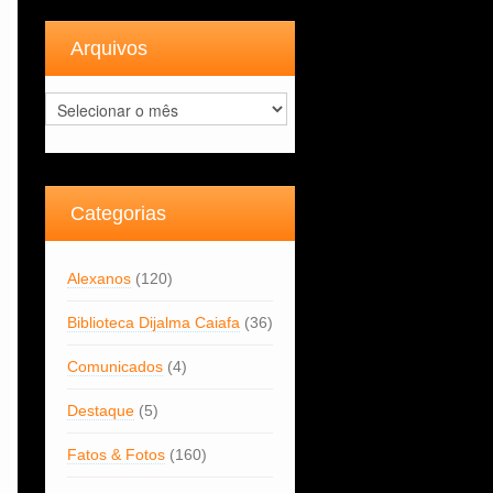
Arquivos
Arquivos
Categorias
Alexanos
(120)
Biblioteca Dijalma Caiafa
(36)
Comunicados
(4)
Destaque
(5)
Fatos & Fotos
(160)