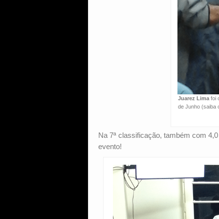
Juarez Lima
foi
de Junho (saiba 
Na 7ª classificação, também com 4,0
evento!