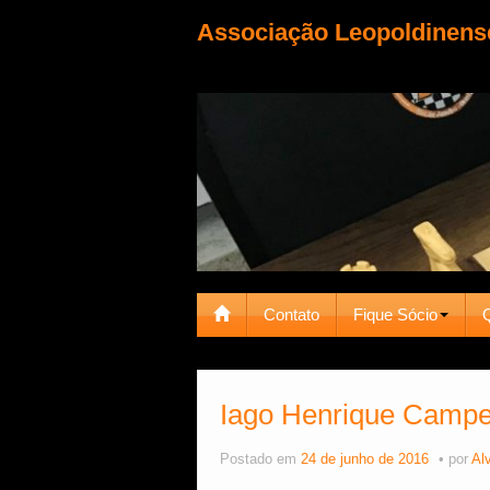
Associação Leopoldinens
Contato
Fique Sócio
Iago Henrique Campe
Postado em
24 de junho de 2016
por
Al