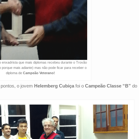
 o enxadrista que mais diplomas recebeu durante o Trovão
o porque mais adiante) mas não pode ficar para receber o
diploma de
Campeão Veterano!
 pontos, o jovem
Helemberg Cubiça
foi o
Campeão Classe “B”
do