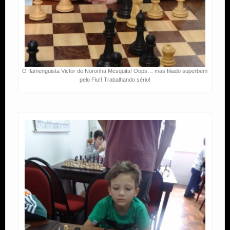
O flamenguista Victor de Noronha Mesquita! Oops… mas filiado superbem
pelo Flu!! Trabalhando sério!