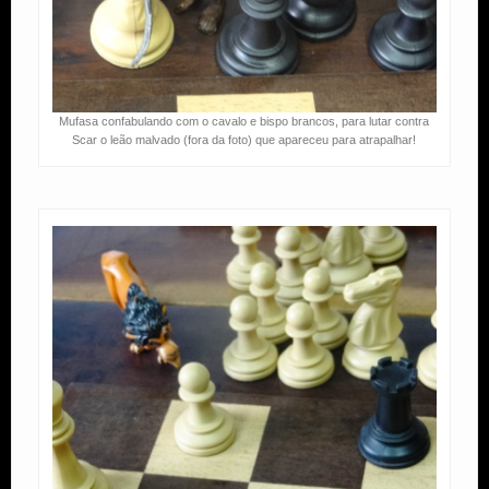
Mufasa confabulando com o cavalo e bispo brancos, para lutar contra
Scar o leão malvado (fora da foto) que apareceu para atrapalhar!