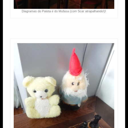
Diagramas do Pateta e do Mufasa (com Scar atrapalhando!)!