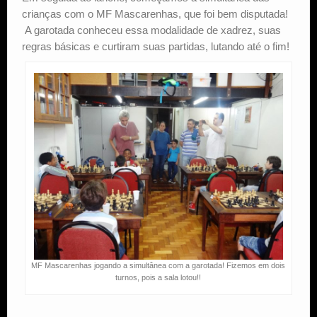
crianças com o MF Mascarenhas, que foi bem disputada!
A garotada conheceu essa modalidade de xadrez, suas
regras básicas e curtiram suas partidas, lutando até o fim!
MF Mascarenhas jogando a simultânea com a garotada! Fizemos em dois
turnos, pois a sala lotou!!