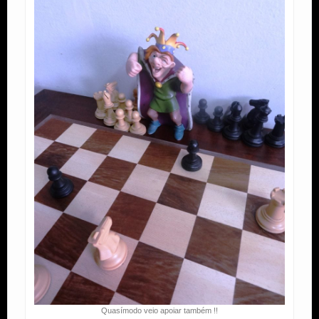
Quasímodo veio apoiar também !!