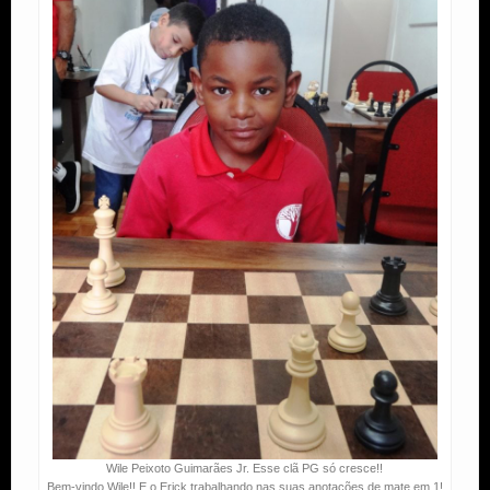
Wile Peixoto Guimarães Jr. Esse clã PG só cresce!!
Bem-vindo Wile!! E o Erick trabalhando nas suas anotações de mate em 1!