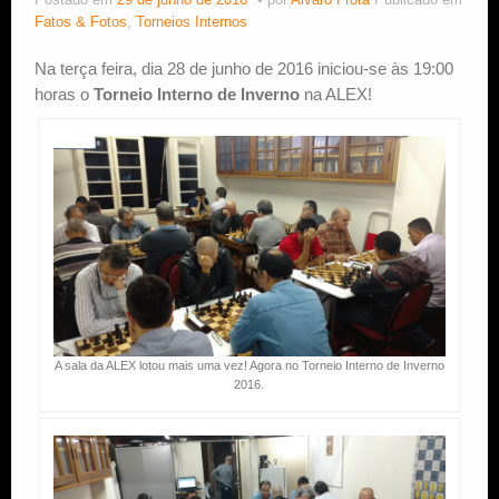
Postado em
29 de junho de 2016
por
Alvaro Frota
Publicado em
Fatos & Fotos
,
Torneios Internos
Estude Xadrez
Na terça feira, dia 28 de junho de 2016 iniciou-se às 19:00
horas o
Torneio Interno de Inverno
na ALEX!
A sala da ALEX lotou mais uma vez! Agora no Torneio Interno de Inverno
2016.