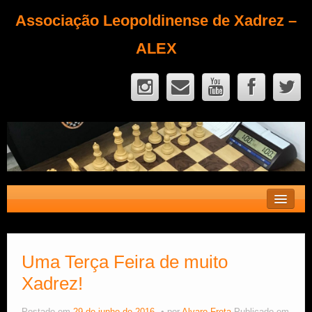
Associação Leopoldinense de Xadrez –
ALEX
Contato
Fique Sócio
Uma Terça Feira de muito
Xadrez!
Quem Somos?
Calendário