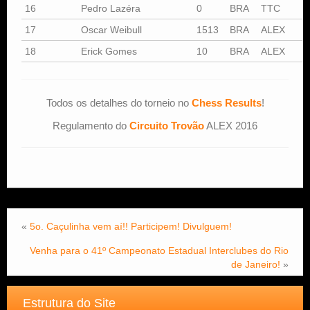
16
Pedro Lazéra
0
BRA
TTC
17
Oscar Weibull
1513
BRA
ALEX
18
Erick Gomes
10
BRA
ALEX
Todos os detalhes do torneio no
Chess Results
!
Regulamento do
Circuito Trovão
ALEX 2016
«
5o. Caçulinha vem aí!! Participem! Divulguem!
Venha para o 41º Campeonato Estadual Interclubes do Rio
de Janeiro!
»
Estrutura do Site