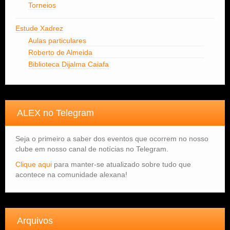
Torneios
Estude Xadrez
Aulas particulares
Roberto de Almeida
Biblioteca Dijalma Caiafa
ALEX no Telegram
Seja o primeiro a saber dos eventos que ocorrem no nosso
clube em nosso canal de notícias no Telegram.
Clique aqui
para manter-se atualizado sobre tudo que
acontece na comunidade alexana!
Arquivos