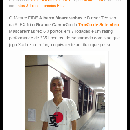
Postado em
15 de setembro de 2016
por
Alvaro Frota
Publicado
em
Fatos & Fotos
,
Torneios Blitz
Estude Xadrez
O Mestre FIDE
Alberto Mascarenhas
e Diretor Técnico
da ALEX foi o
Grande Campeão
do
Trovão de Setembro
.
Mascarenhas fez 6,0 pontos em 7 rodadas e um rating
performance de 2351 pontos, demonstrando com isso que
joga Xadrez com força equivalente ao título que possui.