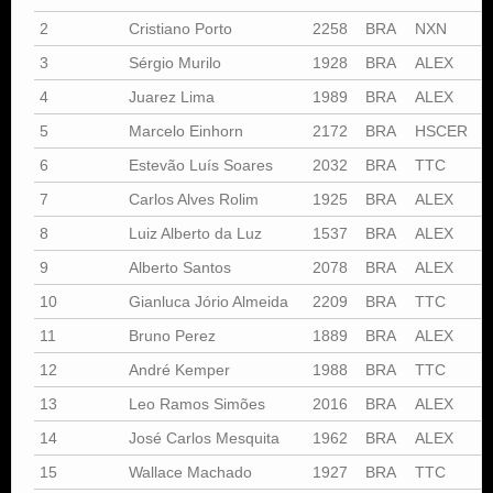
2
Cristiano Porto
2258
BRA
NXN
3
Sérgio Murilo
1928
BRA
ALEX
4
Juarez Lima
1989
BRA
ALEX
5
Marcelo Einhorn
2172
BRA
HSCER
6
Estevão Luís Soares
2032
BRA
TTC
7
Carlos Alves Rolim
1925
BRA
ALEX
8
Luiz Alberto da Luz
1537
BRA
ALEX
9
Alberto Santos
2078
BRA
ALEX
10
Gianluca Jório Almeida
2209
BRA
TTC
11
Bruno Perez
1889
BRA
ALEX
12
André Kemper
1988
BRA
TTC
13
Leo Ramos Simões
2016
BRA
ALEX
14
José Carlos Mesquita
1962
BRA
ALEX
15
Wallace Machado
1927
BRA
TTC