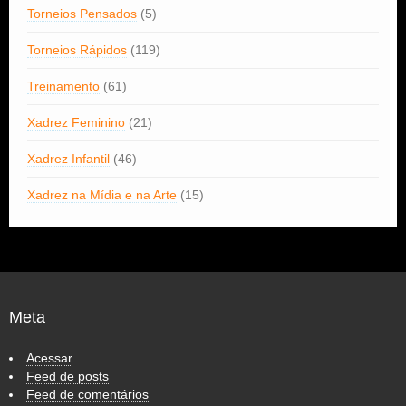
Torneios Pensados
(5)
Torneios Rápidos
(119)
Treinamento
(61)
Xadrez Feminino
(21)
Xadrez Infantil
(46)
Xadrez na Mídia e na Arte
(15)
Meta
Acessar
Feed de posts
Feed de comentários