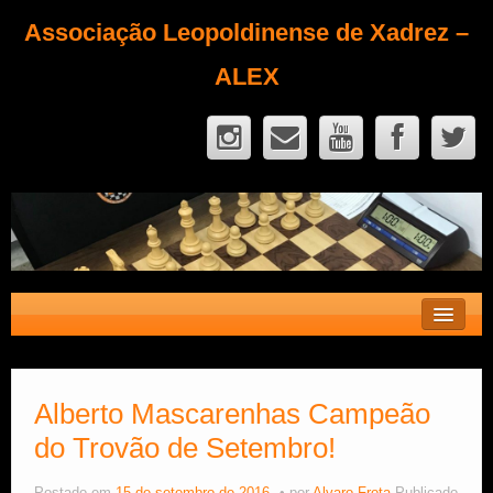
Associação Leopoldinense de Xadrez –
ALEX
Contato
Fique Sócio
Alberto Mascarenhas Campeão
do Trovão de Setembro!
Quem Somos?
Calendário