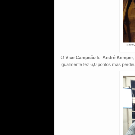
Este
O
Vice Campeão
foi
André Kemper
igualmente fez 6,0 pontos mas perdeu