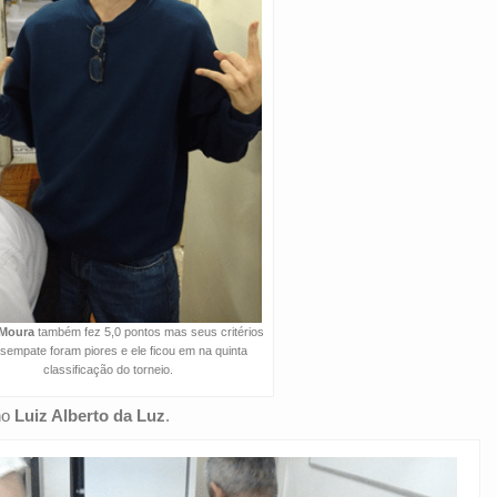
 Moura
também fez 5,0 pontos mas seus critérios
sempate foram piores e ele ficou em na quinta
classificação do torneio.
no
Luiz Alberto da Luz
.