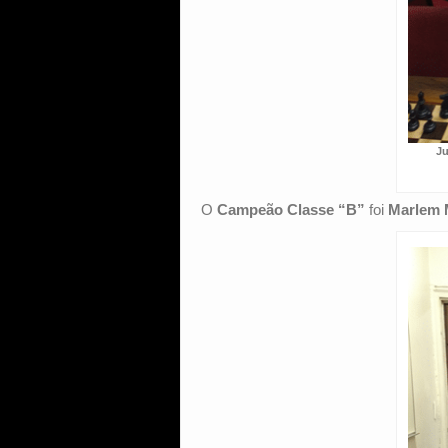
Ju
O
Campeão Classe “B”
foi
Marlem 