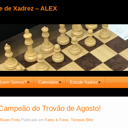
e de Xadrez – ALEX
Quem Somos?
Calendário
Estude Xadrez
 Campeão do Trovão de Agosto!
Alvaro Frota
Publicado em
Fatos & Fotos
,
Torneios Blitz