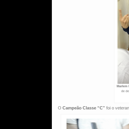
Marlem
de de
O
Campeão Classe “C”
foi o vetera