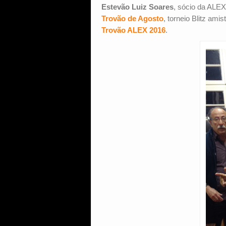
Estevão Luiz Soares
, sócio da ALEX
Trovão de Agosto
, torneio Blitz ami
Trovão ALEX 2016
.