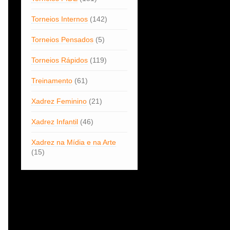
Torneios Internos
(142)
Torneios Pensados
(5)
Torneios Rápidos
(119)
Treinamento
(61)
Xadrez Feminino
(21)
Xadrez Infantil
(46)
Xadrez na Mídia e na Arte
(15)