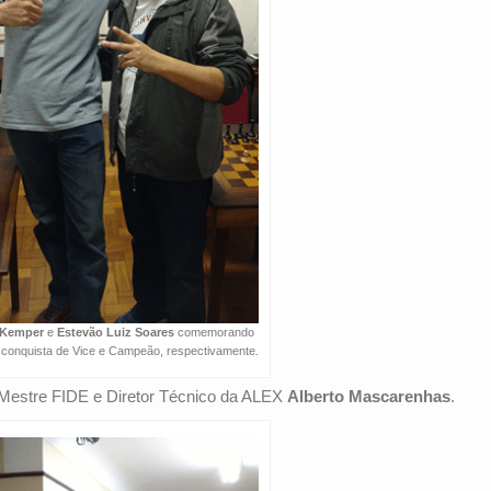
 Kemper
e
Estevão Luiz Soares
comemorando
a conquista de Vice e Campeão, respectivamente.
 Mestre FIDE e Diretor Técnico da ALEX
Alberto Mascarenhas
.