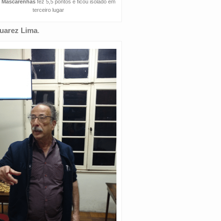
o Mascarenhas
fez 5,5 pontos e ficou isolado em
terceiro lugar
uarez Lima
.