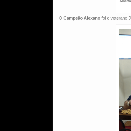
Albert
O
Campeão Alexano
foi o veterano
J