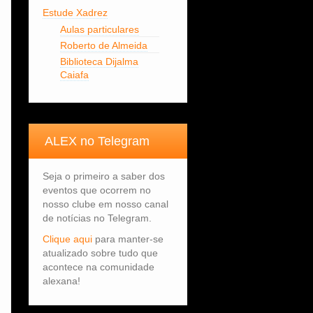
Estude Xadrez
Aulas particulares
Roberto de Almeida
Biblioteca Dijalma
Caiafa
ALEX no Telegram
Seja o primeiro a saber dos
eventos que ocorrem no
nosso clube em nosso canal
de notícias no Telegram.
Clique aqui
para manter-se
atualizado sobre tudo que
acontece na comunidade
alexana!