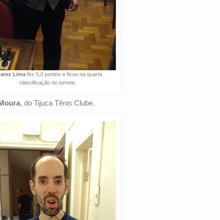
arez Lima
fez 5,0 pontos e ficou na quarta
classificação do torneio.
Moura
, do Tijuca Tênis Clube.