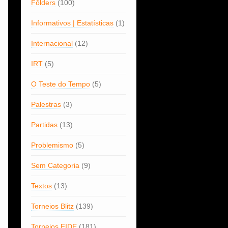
Fôlders
(100)
Informativos | Estatísticas
(1)
Internacional
(12)
IRT
(5)
O Teste do Tempo
(5)
Palestras
(3)
Partidas
(13)
Problemismo
(5)
Sem Categoria
(9)
Textos
(13)
Torneios Blitz
(139)
Torneios FIDE
(181)