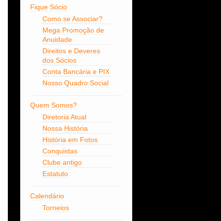
Fique Sócio
Como se Associar?
Mega Promoção de
Anuidade
Direitos e Deveres
dos Sócios
Conta Bancária e PIX
Nosso Quadro Social
Quem Somos?
Diretoria Atual
Nossa História
História em Fotos
Conquistas
Clube antigo
Estatuto
Calendário
Torneios