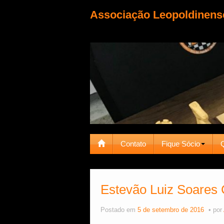
Associação Leopoldinens
Contato
Fique Sócio
Estevão Luiz Soares
Postado em
5 de setembro de 2016
por