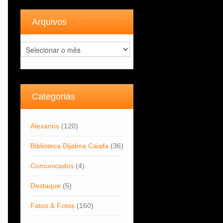
Arquivos
Arquivos
Categorias
Alexanos
(120)
Biblioteca Dijalma Caiafa
(36)
Comunicados
(4)
Destaque
(5)
Fatos & Fotos
(160)