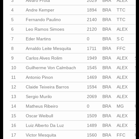
3
Alvaro Frota
2029
BRA
ALEX
4
Andre Kemper
1894
BRA
TTC
5
Fernando Paulino
2140
BRA
TTC
6
Leo Ramos Simoes
2120
BRA
ALEX
7
Eder Martins
0
BRA
S C
8
Arnaldo Leite Mesquita
1711
BRA
FFC
9
Carlos Alves Rolim
1949
BRA
ALEX
S
10
Guilherme Von Calmbach
1545
BRA
ALEX
S
11
Antonio Pinon
1469
BRA
ALEX
12
Claide Teixeira Barros
1594
BRA
ALEX
13
Sergio Murilo
2069
BRA
ALEX
14
Matheus Ribeiro
0
BRA
MG
U
15
Oscar Weibull
1509
BRA
ALEX
16
Luiz Alberto Da Luz
1489
BRA
ALEX
S
17
Victor Mesquita
1560
BRA
FFC
U