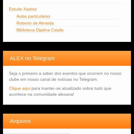
Estude Xadrez
Aulas particulares
Roberto de Almeida
Biblioteca Dijalma Caiafa
ALEX no Telegram
Seja o primeiro a saber dos eventos que ocorrem no nosso
clube em nosso canal de notícias no Telegram.
Clique aqui
para manter-se atualizado sobre tudo que
acontece na comunidade alexana!
Arquivos