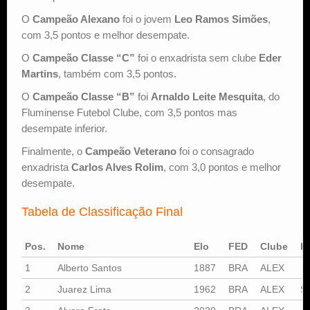
O
Campeão Alexano
foi o jovem
Leo Ramos Simões
,
com 3,5 pontos e melhor desempate.
O
Campeão Classe “C”
foi o enxadrista sem clube
Eder
Martins
, também com 3,5 pontos.
O
Campeão Classe “B”
foi
Arnaldo Leite Mesquita
, do
Fluminense Futebol Clube, com 3,5 pontos mas
desempate inferior.
Finalmente, o
Campeão Veterano
foi o consagrado
enxadrista
Carlos Alves Rolim
, com 3,0 pontos e melhor
desempate.
Tabela de Classificação Final
Pos.
Nome
Elo
FED
Clube
I
1
Alberto Santos
1887
BRA
ALEX
2
Juarez Lima
1962
BRA
ALEX
S