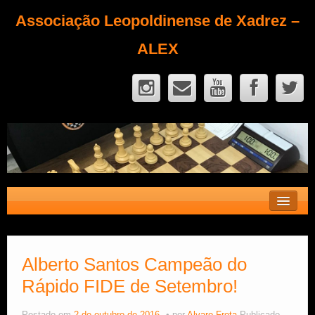
Associação Leopoldinense de Xadrez –
ALEX
Contato
Fique Sócio
Alberto Santos Campeão do
Rápido FIDE de Setembro!
Quem Somos?
Calendário