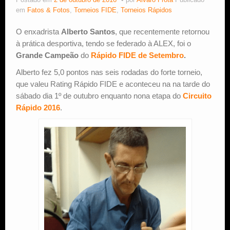
Postado em
2 de outubro de 2016
por
Alvaro Frota
Publicado
em
Fatos & Fotos
,
Torneios FIDE
,
Torneios Rápidos
Estude Xadrez
O enxadrista
Alberto Santos
, que recentemente retornou
à prática desportiva, tendo se federado à ALEX, foi o
Grande Campeão
do
Rápido FIDE de Setembro
.
Alberto fez 5,0 pontos nas seis rodadas do forte torneio,
que valeu Rating Rápido FIDE e aconteceu na na tarde do
sábado dia 1º de outubro enquanto nona etapa do
Circuito
Rápido 2016
.