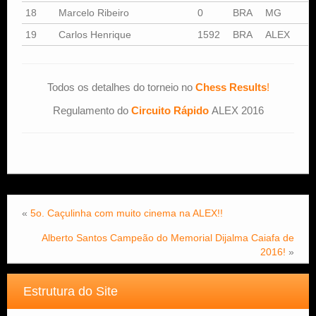
18
Marcelo Ribeiro
0
BRA
MG
19
Carlos Henrique
1592
BRA
ALEX
Todos os detalhes do torneio no
Chess Results
!
Regulamento do
Circuito Rápido
ALEX 2016
«
5o. Caçulinha com muito cinema na ALEX!!
Alberto Santos Campeão do Memorial Dijalma Caiafa de
2016!
»
Estrutura do Site