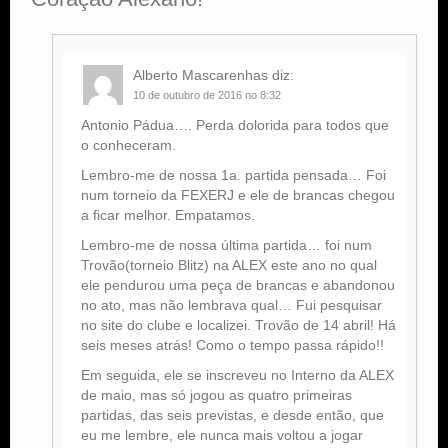
Alberto Mascarenhas
diz:
10 de outubro de 2016 no 8:32
Antonio Pádua…. Perda dolorida para todos que
o conheceram.
Lembro-me de nossa 1a. partida pensada… Foi
num torneio da FEXERJ e ele de brancas chegou
a ficar melhor. Empatamos.
Lembro-me de nossa última partida… foi num
Trovão(torneio Blitz) na ALEX este ano no qual
ele pendurou uma peça de brancas e abandonou
no ato, mas não lembrava qual… Fui pesquisar
no site do clube e localizei. Trovão de 14 abril! Há
seis meses atrás! Como o tempo passa rápido!!
Em seguida, ele se inscreveu no Interno da ALEX
de maio, mas só jogou as quatro primeiras
partidas, das seis previstas, e desde então, que
eu me lembre, ele nunca mais voltou a jogar