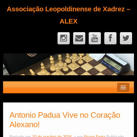
Associação Leopoldinense de Xadrez –
ALEX
Contato
Fique Sócio
Antonio Padua Vive no Coração
Alexano!
Quem Somos?
Calendário