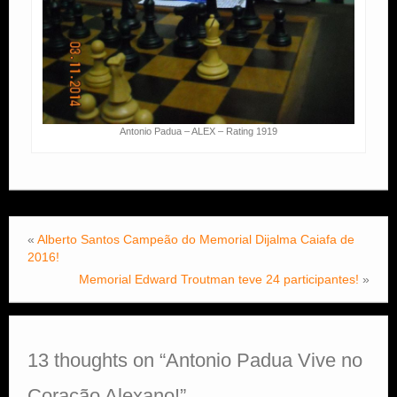
Antonio Padua – ALEX – Rating 1919
«
Alberto Santos Campeão do Memorial Dijalma Caiafa de
2016!
Memorial Edward Troutman teve 24 participantes!
»
13 thoughts on “
Antonio Padua Vive no
Coração Alexano!
”