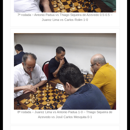
7ª rodada – Antonio Padua vs Thiago Siqueira de Azevedo 0.5-0.5 –
Juarez Lima vs Carlos Rolim 1-0
8ª rodada – Juarez Lima vs Antonio Padua 1-0 – Thiago Siqueira de
Azevedo vs José Carlos Mesquita 0-1