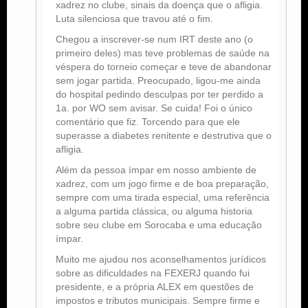
xadrez no clube, sinais da doença que o afligia.
Luta silenciosa que travou até o fim.
Chegou a inscrever-se num IRT deste ano (o
primeiro deles) mas teve problemas de saúde na
véspera do torneio começar e teve de abandonar
sem jogar partida. Preocupado, ligou-me ainda
do hospital pedindo desculpas por ter perdido a
1a. por WO sem avisar. Se cuida! Foi o único
comentário que fiz. Torcendo para que ele
superasse a diabetes renitente e destrutiva que o
afligia.
Além da pessoa ímpar em nosso ambiente de
xadrez, com um jogo firme e de boa preparação,
sempre com uma tirada especial, uma referência
a alguma partida clássica, ou alguma historia
sobre seu clube em Sorocaba e uma educação
ímpar.
Muito me ajudou nos aconselhamentos jurídicos
sobre as dificuldades na FEXERJ quando fui
presidente, e a própria ALEX em questões de
impostos e tributos municipais. Sempre firme e