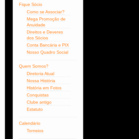
Fique Sócio
Como se Associar?
Mega Promoção de
Anuidade
Direitos e Deveres
dos Sócios
Conta Bancária e PIX
Nosso Quadro Social
Quem Somos?
Diretoria Atual
Nossa História
História em Fotos
Conquistas
Clube antigo
Estatuto
Calendário
Torneios