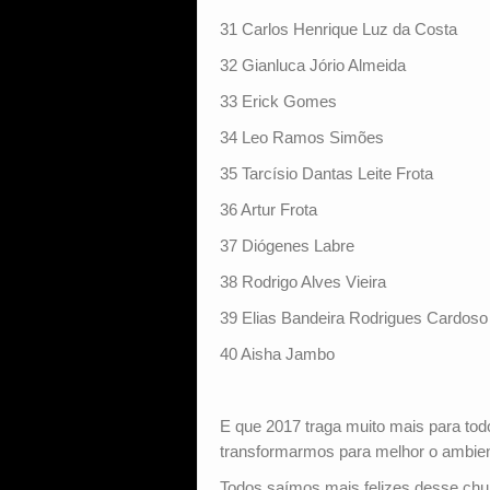
31 Carlos Henrique Luz da Costa
32 Gianluca Jório Almeida
33 Erick Gomes
34 Leo Ramos Simões
35 Tarcísio Dantas Leite Frota
36 Artur Frota
37 Diógenes Labre
38 Rodrigo Alves Vieira
39 Elias Bandeira Rodrigues Cardoso
40 Aisha Jambo
E que 2017 traga muito mais para tod
transformarmos para melhor o ambie
Todos saímos mais felizes desse chu