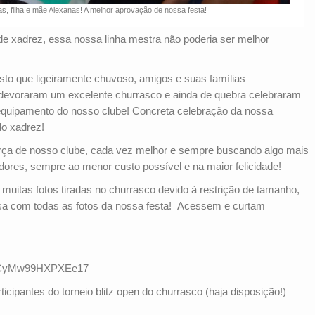
, filha e mãe Alexanas! A melhor aprovação de nossa festa!
 de xadrez, essa nossa linha mestra não poderia ser melhor
to que ligeiramente chuvoso, amigos e suas famílias
devoraram um excelente churrasco e ainda de quebra celebraram
 equipamento do nosso clube! Concreta celebração da nossa
o xadrez!
orça de nosso clube, cada vez melhor e sempre buscando algo mais
dores, sempre ao menor custo possível e na maior felicidade!
 muitas fotos tiradas no churrasco devido à restrição de tamanho,
sa com todas as fotos da nossa festa! Acessem e curtam
/TeACyMw99HXPXEe17
ipantes do torneio blitz open do churrasco (haja disposição!)