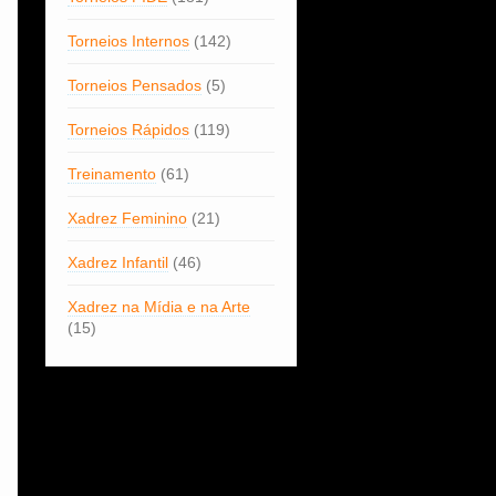
Torneios Internos
(142)
Torneios Pensados
(5)
Torneios Rápidos
(119)
Treinamento
(61)
Xadrez Feminino
(21)
Xadrez Infantil
(46)
Xadrez na Mídia e na Arte
(15)