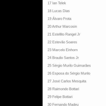
17 Ian Telek
18 Lucas Dias
19 Álvaro Frota
20 Arthur Marcosin
21 Estellito Rangel Jr
22 Estevão Soares
23 Marcelo Einhorn
24 Braulio Santos Jr
25 Sérgio Murilo Guimarães
26 Esposa do Sérgio Murilo
27 José Carlos Mesquita
28 Raimondo Bottari
29 Felipe Bottari
30 Fernando Madeu