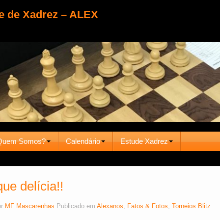
e de Xadrez – ALEX
Quem Somos?
Calendário
Estude Xadrez
e delícia!!
or
MF Mascarenhas
Publicado em
Alexanos
,
Fatos & Fotos
,
Torneios Blitz