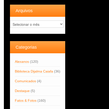
Arquivos
Arquivos
Categorias
Alexanos
(120)
Biblioteca Dijalma Caiafa
(36)
Comunicados
(4)
Destaque
(5)
Fatos & Fotos
(160)