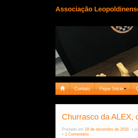
Associação Leopoldinens
Contato
Fique Sócio
Churrasco da ALEX, qu
Postado em
18 de dezembro de 2016
p
1 Comentário