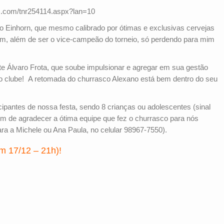
ts.com/tnr254114.aspx?lan=10
 Einhorn, que mesmo calibrado por ótimas e exclusivas cervejas
em, além de ser o vice-campeão do torneio, só perdendo para mim
 Álvaro Frota, que soube impulsionar e agregar em sua gestão
o clube! A retomada do churrasco Alexano está bem dentro do seu
cipantes de nossa festa, sendo 8 crianças ou adolescentes (sinal
ém de agradecer a ótima equipe que fez o churrasco para nós
para a Michele ou Ana Paula, no celular 98967-7550).
em 17/12 – 21h)!