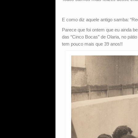
E como diz aquele antigo samba: “Re
Parece que foi ontem que eu ainda b
das “Cinco Bocas” de Olaria, no pátio
tem pouco mais que 39 anos!!