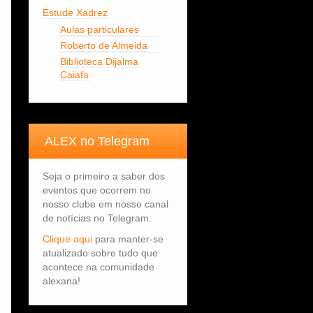
Estude Xadrez
Aulas particulares
Roberto de Almeida
Biblioteca Dijalma
Caiafa
ALEX no Telegram
Seja o primeiro a saber dos
eventos que ocorrem no
nosso clube em nosso canal
de notícias no Telegram.
Clique aqui
para manter-se
atualizado sobre tudo que
acontece na comunidade
alexana!