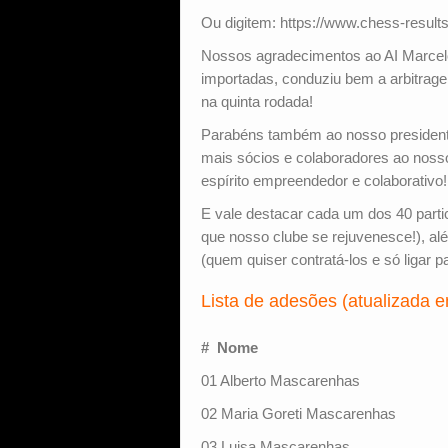
Ou digitem: https://www.chess-resul
Nossos agradecimentos ao AI Marcelo
importadas, conduziu bem a arbitrag
na quinta rodada!
Parabéns também ao nosso presidente
mais sócios e colaboradores ao noss
espírito empreendedor e colaborativo!
E vale destacar cada um dos 40 parti
que nosso clube se rejuvenesce!), al
(quem quiser contratá-los e só ligar 
Lista de adesões (atualizada 
# Nome
01 Alberto Mascarenhas
02 Maria Goreti Mascarenhas
03 Luisa Mascarenhas