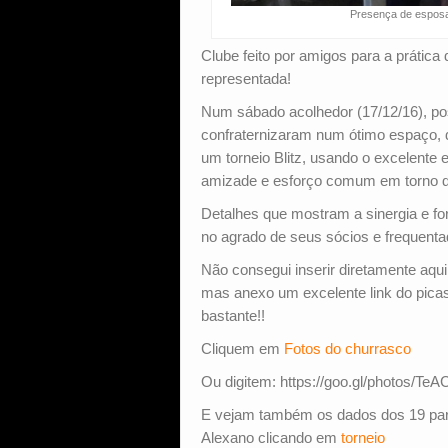
Presença de esposas
Clube feito por amigos para a prática
representada!
Num sábado acolhedor (17/12/16), pos
confraternizaram num ótimo espaço, 
um torneio Blitz, usando o excelente
amizade e esforço comum em torno d
Detalhes que mostram a sinergia e f
no agrado de seus sócios e frequenta
Não consegui inserir diretamente aqui
mas anexo um excelente link do pica
bastante!!
Cliquem em
Fotos do churrasco
Ou digitem: https://goo.gl/photos
E vejam também os dados dos 19 partic
Alexano clicando em
torneio