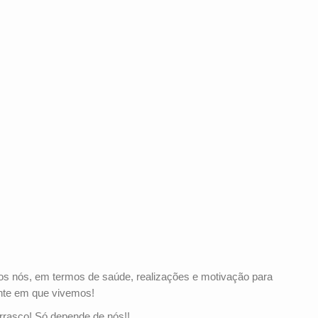
os nós, em termos de saúde, realizações e motivação para
nte em que vivemos!
rrasco! Só depende de nós!!