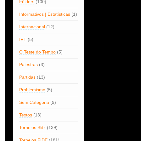
Fôlders
(100)
Informativos | Estatísticas
(1)
Internacional
(12)
IRT
(5)
O Teste do Tempo
(5)
Palestras
(3)
Partidas
(13)
Problemismo
(5)
Sem Categoria
(9)
Textos
(13)
Torneios Blitz
(139)
Torneios FIDE
(181)