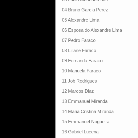
04 Bruno Garcia Perez
05 Alexandre Lima
06 Esposa do Alexandre Lima
07 Pedro Faraco
08 Liliane Faraco
09 Fernanda Faraco
10 Manuela Faraco
11 Job Rodrigues
12 Marcos Diaz
13 Emmanuel Miranda
14 Maria Cristina Miranda
15 Emmanuel Nogueira
16 Gabriel Lucena